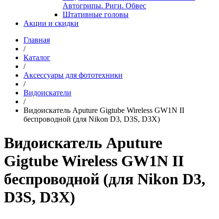
Автогрипы. Риги. Обвес
Штативные головы
Акции и скидки
Главная
/
Каталог
/
Аксессуары для фототехники
/
Видоискатели
/
Видоискатель Aputure Gigtube Wireless GW1N II
беспроводной (для Nikon D3, D3S, D3X)
Видоискатель Aputure
Gigtube Wireless GW1N II
беспроводной (для Nikon D3,
D3S, D3X)