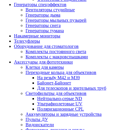
Генераторы спецэффектов
Вентиляторы студийные
Генераторы дыма
Генераторы мыльных пузырей
Генераторы снега
Генераторы тумана
Накамерные мониторы
Телесуфлеры
Оборудование для стоматологов
Комплекты постоянного света
Комплекты с макровспышками
Аксессуары для фототехники
Клетки для камеры
Переходные кольца для объективов
На резьбу М42 и М39
Байонет-Байонет
Для телескопов и зрительных труб
Светофильтры для объективов
Нейтрально-серые ND
Ультрафиолетовые UV
Поляризационные CPL
Аккумуляторы и зарядные устройства
Пульты ДУ
Видоискатели
Фотосумки, рюкзаки и чехлы