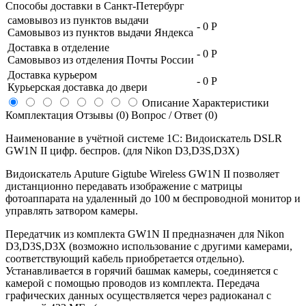
Способы доставки в
Санкт-Петербург
самовывоз из пунктов выдачи
-
0 Р
Самовывоз из пунктов выдачи Яндекса
Доставка в отделение
-
0 Р
Самовывоз из отделения Почты России
Доставка курьером
-
0 Р
Курьерская доставка до двери
Описание
Характеристики
Комплектация
Отзывы (0)
Вопрос / Ответ (0)
Наименование в учётной системе 1С: Видоискатель DSLR
GW1N II цифр. беспров. (для Nikon D3,D3S,D3X)
Видоискатель Aputure Gigtube Wireless GW1N II позволяет
дистанционно передавать изображение с матрицы
фотоаппарата на удаленный до 100 м беспроводной монитор и
управлять затвором камеры.
Передатчик из комплекта GW1N II предназначен для Nikon
D3,D3S,D3X (возможно использование с другими камерами,
соответствующий кабель приобретается отдельно).
Устанавливается в горячий башмак камеры, соединяется с
камерой с помощью проводов из комплекта. Передача
графических данных осуществляется через радиоканал с