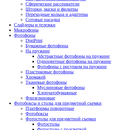
Сферические рассеиватели
Шторки, маски и фильтры
Переходные кольца и адаптеры
Сотовые насадки
Слайдеры и тележки
Микрофоны
Фотофоны
DigiPrint
Бумажные фотофоны
На пружине
Абстрактные фотофоны на пружине
Одноцветные фотофоны на пружине
Фотофоны с рисунком на пружине
Пластиковые фотофоны
Хромакей
Тканевые фотофоны
Муслиновые фотофоны
Хлопчатобумажные
Флизелиновые
Фотобоксы и столы для предметной съемки
Платформы поворотные
Фотобоксы
Фотостолы для предметной съемки
Фотостолы
Фотостолы с подсветкой