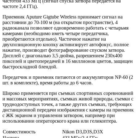
частотой 433 МГц (сигнал спуска затвора передается на
частоте 2,4 ГГц).
Приемник Aputure Gigtube Wireless принимает сигнал на
расстоянии до 70-100 м (на открытом пространстве), 4
радиоканала позволяют одновременно работать с четырьмя
камерами (необходимо иметь четыре передатчика,
приобретаются отдельно). Частичное нажатие на
двухпозиционную кнопку активизирует автофокус, полное
нажатие, производит фотографирование спуском затвора.
Дисплей с диагональю 3,5 дюйма, разрешением 230х400
пикселей и цветопередачей в 16 миллионов цветов, защищен
быстроскладной блендой.
Передатчик и приемник питаются от аккумуляторов NP-60 (2
шт. в комплекте), время работы до 6 часов.
Широко применяется при съемках спортивных соревнований
и массовых мероприятиях, съемках живой природы, съемки с
труднодоступных точек, а также других съемках, требующих
дистанционной передачи изображения с камеры на приемник
с ЖК экраном и управления затвором, например при
использовании операторского крана или геликоптера.
Совместимость
Nikon D3,D3S,D3X
Частота
433 МГц/2,4 ГГц