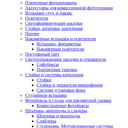
Пленочные фотоаппараты
Аксессуары для комиссионной фототехники
Вспышки студ. и накам.
Осветители
Светоформирующие насадки
Стойки, штативы, крепления
Прочее
Накамерные вспышки и осветители
Вспышки, флешметры
Накамерные осветители
Постоянный свет
Светоотражающие насадки и отражатели
Софтбоксы
Портретные тарелки
Стойки и системы крепления
Стойки
Стойки и держатели микрофонов
Система установки фона
Студийные вспышки
Фотобоксы и столы для предметной съемки
Комиссионные фотобоксы
Штативы, моноподы и сладеры
Штативы и моноподы
Слайдеры
Стедикамы. Моторизованные системы.