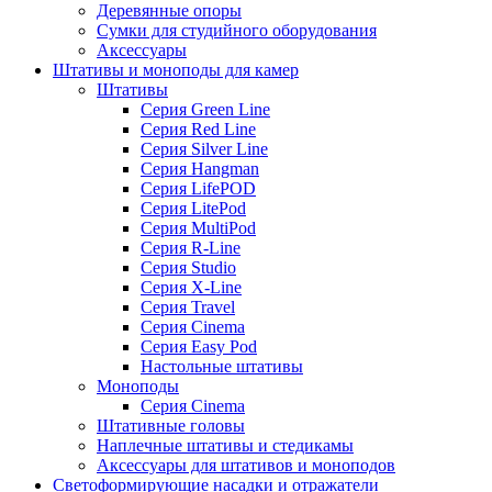
Деревянные опоры
Сумки для студийного оборудования
Аксессуары
Штативы и моноподы для камер
Штативы
Серия Green Line
Серия Red Line
Серия Silver Line
Серия Hangman
Серия LifePOD
Серия LitePod
Серия MultiPod
Серия R-Line
Серия Studio
Серия X-Line
Серия Travel
Серия Cinema
Серия Easy Pod
Настольные штативы
Моноподы
Серия Cinema
Штативные головы
Наплечные штативы и стедикамы
Аксессуары для штативов и моноподов
Светоформирующие насадки и отражатели