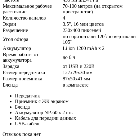
Максимальное рабочее
70-100 метров (на открытом
расстояние
пространстве)
Количество каналов
4
Экран
3.5", 16 млн цветов
Разрешение
230х400 пикселей
по горизонтали 120˚/по вертикали
Угол обзора
105˚
Аккумулятор
Li-ion 1200 mAh x 2
Время работы от
до 6 ч
аккумулятора
Зарядка
от USB и 220В
Размер передатчика
127х79х30 мм
Размер приемника
87х50х41 мм
Бленда
в комплекте
Передатчик
Приемник с ЖК экраном
Бленда
Аккумулятор NP-60 х 2 шт.
Кабель для передачи данных
USB-кабель
Отзывов пока нет