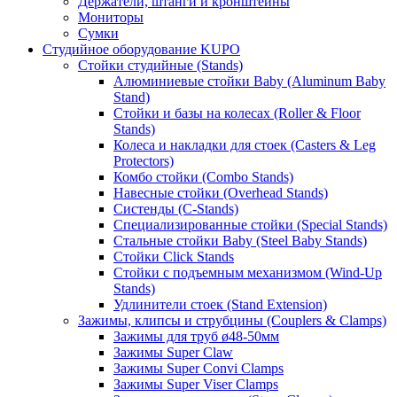
Держатели, штанги и кронштейны
Мониторы
Сумки
Студийное оборудование KUPO
Стойки студийные (Stands)
Алюминиевые стойки Baby (Aluminum Baby
Stand)
Стойки и базы на колесах (Roller & Floor
Stands)
Колеса и накладки для стоек (Casters & Leg
Protectors)
Комбо стойки (Combo Stands)
Навесные стойки (Overhead Stands)
Систенды (C-Stands)
Специализированные стойки (Special Stands)
Стальные стойки Baby (Steel Baby Stands)
Стойки Click Stands
Стойки с подъемным механизмом (Wind-Up
Stands)
Удлинители стоек (Stand Extension)
Зажимы, клипсы и струбцины (Couplers & Clamps)
Зажимы для труб ø48-50мм
Зажимы Super Claw
Зажимы Super Convi Clamps
Зажимы Super Viser Clamps