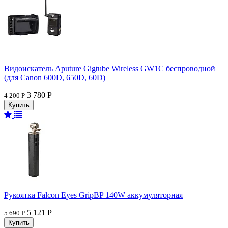
Видоискатель Aputure Gigtube Wireless GW1C беспроводной
(для Canon 600D, 650D, 60D)
3 780 Р
4 200 Р
Рукоятка Falcon Eyes GripBP 140W аккумуляторная
5 121 Р
5 690 Р