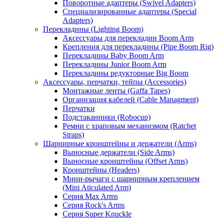
Поворотные адаптеры (Swivel Adapters)
Специализированные адаптеры (Special
Adapters)
Перекладины (Lighting Boom)
Аксессуары для перекладин Boom Arm
Крепления для перекладины (Pipe Boom Rig)
Перекладины Baby Boom Arm
Перекладины Junior Boom Arm
Перекладины редукторные Big Boom
Аксессуары, перчатки, тейпы (Accessories)
Монтажные ленты (Gaffa Tapes)
Организация кабелей (Cable Managment)
Перчатки
Подстаканники (Robocup)
Ремни с храповым механизмом (Ratchet
Straps)
Шарнирные кронштейны и держатели (Arms)
Выносные держатели (Side Arms)
Выносные кронштейны (Offset Arms)
Кронштейны (Headers)
Мини-рычаги с шарнирным креплением
(Mini Aticulated Arm)
Серия Max Arms
Серия Rock's Arms
Серия Super Knuckle