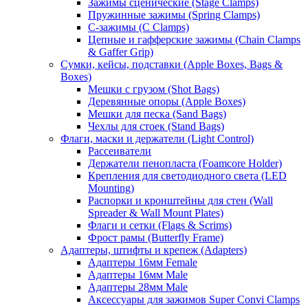
Зажимы сценические (Stage Clamps)
Пружинные зажимы (Spring Clamps)
С-зажимы (C Clamps)
Цепные и гафферские зажимы (Chain Clamps
& Gaffer Grip)
Сумки, кейсы, подставки (Apple Boxes, Bags &
Boxes)
Мешки с грузом (Shot Bags)
Деревянные опоры (Apple Boxes)
Мешки для песка (Sand Bags)
Чехлы для стоек (Stand Bags)
Флаги, маски и держатели (Light Control)
Рассеиватели
Держатели пенопласта (Foamcore Holder)
Крепления для светодиодного света (LED
Mounting)
Распорки и кронштейны для стен (Wall
Spreader & Wall Mount Plates)
Флаги и сетки (Flags & Scrims)
Фрост рамы (Butterfly Frame)
Адаптеры, штифты и крепеж (Adapters)
Адаптеры 16мм Female
Адаптеры 16мм Male
Адаптеры 28мм Male
Аксессуары для зажимов Super Convi Clamps