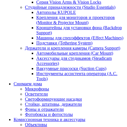
Серия Vision Arms & Vision Locks
Студийные принадлежности (Studio Essentials)
Автополы KUPOLE
Крепления для мониторов и проекторов
(Monitor & Projector Mount)
Кронштейны для установки фона (Backdrop
Support)
Машины для спецэффектов (Effect Machines)
Подставки (Tethering System)
Держатели и крепления камеры (Camera Support)
Автомобильные крепления (Car Mount)
Аксессуары для стедикамов (Steadicam
Accessories)
Вакуумные присоски (Suction Cups)
Инструменты ассистента оператора (A.C.
Tools)
Снимаем дома
Микрофоны
Осветители
Светоформирующие насадки
Стойки, штативы, держатели
Фоны и отражатели
Фотобоксы и фотостолы
Комиссионная техника и аксессуары
Объективы