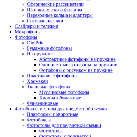
Сферические рассеиватели
Шторки, маски и фильтры
Переходные кольца и адаптеры
Сотовые насадки
Слайдеры и тележки
Микрофоны
Фотофоны
DigiPrint
Бумажные фотофоны
На пружине
Абстрактные фотофоны на пружине
Одноцветные фотофоны на пружине
Фотофоны с рисунком на пружине
Пластиковые фотофоны
Хромакей
Тканевые фотофоны
Муслиновые фотофоны
Хлопчатобумажные
Флизелиновые
Фотобоксы и столы для предметной съемки
Платформы поворотные
Фотобоксы
Фотостолы для предметной съемки
Фотостолы
Фотостолы с подсветкой