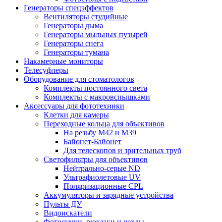
Генераторы спецэффектов
Вентиляторы студийные
Генераторы дыма
Генераторы мыльных пузырей
Генераторы снега
Генераторы тумана
Накамерные мониторы
Телесуфлеры
Оборудование для стоматологов
Комплекты постоянного света
Комплекты с макровспышками
Аксессуары для фототехники
Клетки для камеры
Переходные кольца для объективов
На резьбу М42 и М39
Байонет-Байонет
Для телескопов и зрительных труб
Светофильтры для объективов
Нейтрально-серые ND
Ультрафиолетовые UV
Поляризационные CPL
Аккумуляторы и зарядные устройства
Пульты ДУ
Видоискатели
Фотосумки, рюкзаки и чехлы