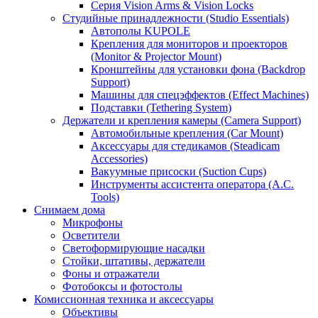
Серия Vision Arms & Vision Locks
Студийные принадлежности (Studio Essentials)
Автополы KUPOLE
Крепления для мониторов и проекторов
(Monitor & Projector Mount)
Кронштейны для установки фона (Backdrop
Support)
Машины для спецэффектов (Effect Machines)
Подставки (Tethering System)
Держатели и крепления камеры (Camera Support)
Автомобильные крепления (Car Mount)
Аксессуары для стедикамов (Steadicam
Accessories)
Вакуумные присоски (Suction Cups)
Инструменты ассистента оператора (A.C.
Tools)
Снимаем дома
Микрофоны
Осветители
Светоформирующие насадки
Стойки, штативы, держатели
Фоны и отражатели
Фотобоксы и фотостолы
Комиссионная техника и аксессуары
Объективы