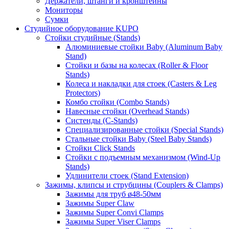
Держатели, штанги и кронштейны
Мониторы
Сумки
Студийное оборудование KUPO
Стойки студийные (Stands)
Алюминиевые стойки Baby (Aluminum Baby
Stand)
Стойки и базы на колесах (Roller & Floor
Stands)
Колеса и накладки для стоек (Casters & Leg
Protectors)
Комбо стойки (Combo Stands)
Навесные стойки (Overhead Stands)
Систенды (C-Stands)
Специализированные стойки (Special Stands)
Стальные стойки Baby (Steel Baby Stands)
Стойки Click Stands
Стойки с подъемным механизмом (Wind-Up
Stands)
Удлинители стоек (Stand Extension)
Зажимы, клипсы и струбцины (Couplers & Clamps)
Зажимы для труб ø48-50мм
Зажимы Super Claw
Зажимы Super Convi Clamps
Зажимы Super Viser Clamps