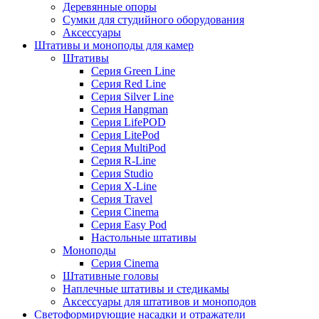
Деревянные опоры
Сумки для студийного оборудования
Аксессуары
Штативы и моноподы для камер
Штативы
Серия Green Line
Серия Red Line
Серия Silver Line
Серия Hangman
Серия LifePOD
Серия LitePod
Серия MultiPod
Серия R-Line
Серия Studio
Серия X-Line
Серия Travel
Серия Cinema
Серия Easy Pod
Настольные штативы
Моноподы
Серия Cinema
Штативные головы
Наплечные штативы и стедикамы
Аксессуары для штативов и моноподов
Светоформирующие насадки и отражатели