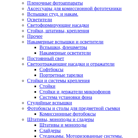
Пленочные фотоаппараты
Аксессуары для комиссионной фототехники
Вспышки студ. и накам.
Осветители
Светоформирующие насадки
Стойки, штативы, крепления
Прочее
Накамерные вспышки и осветители
Вспышки, флешметры
Накамерные осветители
Постоянный свет
Светоотражающие насадки и отражатели
Софтбоксы
Портретные тарелки
Стойки и системы крепления
Стойки
Стойки и держатели микрофонов
Система установки фона
Студийные вспышки
Фотобоксы и столы для предметной съемки
Комиссионные фотобоксы
Штативы, моноподы и сладеры
Штативы и моноподы
Слайдеры
Стедикамы. Моторизованные системы.