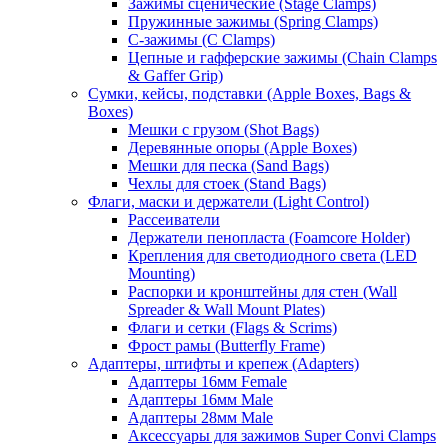
Зажимы сценические (Stage Clamps)
Пружинные зажимы (Spring Clamps)
С-зажимы (C Clamps)
Цепные и гафферские зажимы (Chain Clamps
& Gaffer Grip)
Сумки, кейсы, подставки (Apple Boxes, Bags &
Boxes)
Мешки с грузом (Shot Bags)
Деревянные опоры (Apple Boxes)
Мешки для песка (Sand Bags)
Чехлы для стоек (Stand Bags)
Флаги, маски и держатели (Light Control)
Рассеиватели
Держатели пенопласта (Foamcore Holder)
Крепления для светодиодного света (LED
Mounting)
Распорки и кронштейны для стен (Wall
Spreader & Wall Mount Plates)
Флаги и сетки (Flags & Scrims)
Фрост рамы (Butterfly Frame)
Адаптеры, штифты и крепеж (Adapters)
Адаптеры 16мм Female
Адаптеры 16мм Male
Адаптеры 28мм Male
Аксессуары для зажимов Super Convi Clamps