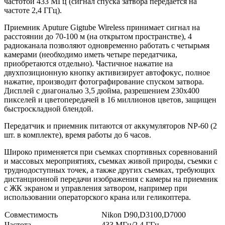
частотой 433 МГц (сигнал спуска затвора передается на
частоте 2,4 ГГц).
Приемник Aputure Gigtube Wireless принимает сигнал на
расстоянии до 70-100 м (на открытом пространстве), 4
радиоканала позволяют одновременно работать с четырьмя
камерами (необходимо иметь четыре передатчика,
приобретаются отдельно). Частичное нажатие на
двухпозиционную кнопку активизирует автофокус, полное
нажатие, производит фотографирование спуском затвора.
Дисплей с диагональю 3,5 дюйма, разрешением 230х400
пикселей и цветопередачей в 16 миллионов цветов, защищен
быстроскладной блендой.
Передатчик и приемник питаются от аккумуляторов NP-60 (2
шт. в комплекте), время работы до 6 часов.
Широко применяется при съемках спортивных соревнований
и массовых мероприятиях, съемках живой природы, съемки с
труднодоступных точек, а также других съемках, требующих
дистанционной передачи изображения с камеры на приемник
с ЖК экраном и управления затвором, например при
использовании операторского крана или геликоптера.
Совместимость
Nikon D90,D3100,D7000
Частота
433 МГц/2,4 ГГц