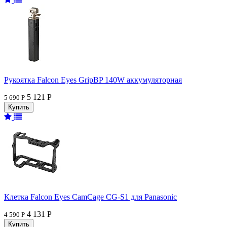
Рукоятка Falcon Eyes GripBP 140W аккумуляторная
5 121 Р
5 690 Р
Клетка Falcon Eyes CamCage CG-S1 для Panasonic
4 131 Р
4 590 Р