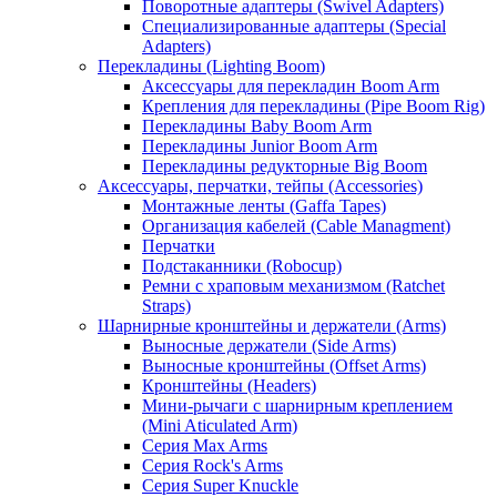
Поворотные адаптеры (Swivel Adapters)
Специализированные адаптеры (Special
Adapters)
Перекладины (Lighting Boom)
Аксессуары для перекладин Boom Arm
Крепления для перекладины (Pipe Boom Rig)
Перекладины Baby Boom Arm
Перекладины Junior Boom Arm
Перекладины редукторные Big Boom
Аксессуары, перчатки, тейпы (Accessories)
Монтажные ленты (Gaffa Tapes)
Организация кабелей (Cable Managment)
Перчатки
Подстаканники (Robocup)
Ремни с храповым механизмом (Ratchet
Straps)
Шарнирные кронштейны и держатели (Arms)
Выносные держатели (Side Arms)
Выносные кронштейны (Offset Arms)
Кронштейны (Headers)
Мини-рычаги с шарнирным креплением
(Mini Aticulated Arm)
Серия Max Arms
Серия Rock's Arms
Серия Super Knuckle