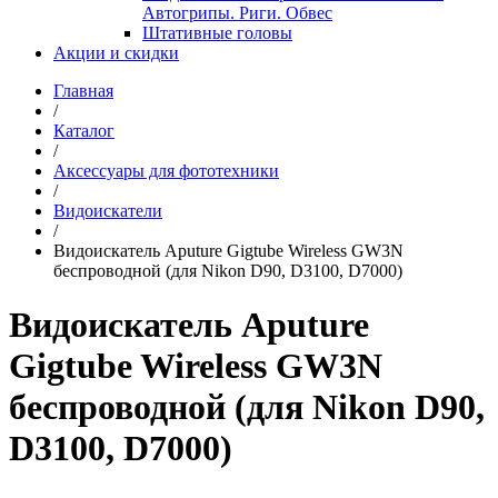
Автогрипы. Риги. Обвес
Штативные головы
Акции и скидки
Главная
/
Каталог
/
Аксессуары для фототехники
/
Видоискатели
/
Видоискатель Aputure Gigtube Wireless GW3N
беспроводной (для Nikon D90, D3100, D7000)
Видоискатель Aputure
Gigtube Wireless GW3N
беспроводной (для Nikon D90,
D3100, D7000)