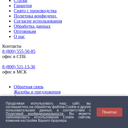
Статьи
Гарантия
Снято с производства
Политика конфиденц.
Согласие использования
Обработка данных
Оптовикам
О нас
Контакты
8 (800) 555-50-85
офис в СПБ
8 (800) 511-13-36
офис в МСК
Обратная связь
Жалобы и предложения
Адреса розничных магазинов
Продолжая использовать наш сайт, вы
Принимаем к оплате
соглашаетесь на обработку файлов Сookie и других
пользовательских данных, в соответствии с
Понятно
Политикой конфиденциальности
. Вы можете
заблокировать использование Cookie сайтом,
изменив настройки Вашего браузера.
Наши магазины на Яндекс
Карте