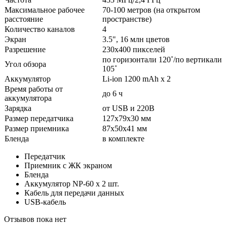
Максимальное рабочее
70-100 метров (на открытом
расстояние
пространстве)
Количество каналов
4
Экран
3.5", 16 млн цветов
Разрешение
230х400 пикселей
по горизонтали 120˚/по вертикали
Угол обзора
105˚
Аккумулятор
Li-ion 1200 mAh x 2
Время работы от
до 6 ч
аккумулятора
Зарядка
от USB и 220В
Размер передатчика
127х79х30 мм
Размер приемника
87х50х41 мм
Бленда
в комплекте
Передатчик
Приемник с ЖК экраном
Бленда
Аккумулятор NP-60 х 2 шт.
Кабель для передачи данных
USB-кабель
Отзывов пока нет