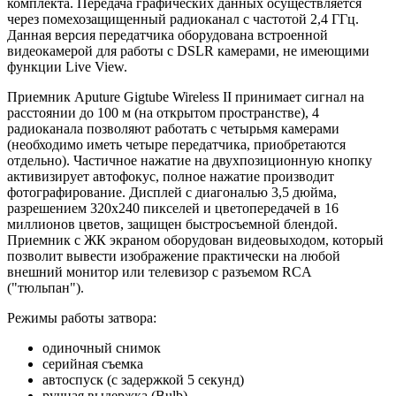
комплекта. Передача графических данных осуществляется
через помехозащищенный радиоканал с частотой 2,4 ГГц.
Данная версия передатчика оборудована встроенной
видеокамерой для работы с DSLR камерами, не имеющими
функции Live View.
Приемник Aputure Gigtube Wireless II принимает сигнал на
расстоянии до 100 м (на открытом пространстве), 4
радиоканала позволяют работать с четырьмя камерами
(необходимо иметь четыре передатчика, приобретаются
отдельно). Частичное нажатие на двухпозиционную кнопку
активизирует автофокус, полное нажатие производит
фотографирование. Дисплей с диагональю 3,5 дюйма,
разрешением 320х240 пикселей и цветопередачей в 16
миллионов цветов, защищен быстросъемной блендой.
Приемник с ЖК экраном оборудован видеовыходом, который
позволит вывести изображение практически на любой
внешний монитор или телевизор с разъемом RCA
("тюльпан").
Режимы работы затвора:
одиночный снимок
серийная съемка
автоспуск (с задержкой 5 секунд)
ручная выдержка (Bulb)