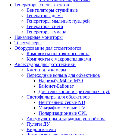
Генераторы спецэффектов
Вентиляторы студийные
Генераторы дыма
Генераторы мыльных пузырей
Генераторы снега
Генераторы тумана
Накамерные мониторы
Телесуфлеры
Оборудование для стоматологов
Комплекты постоянного света
Комплекты с макровспышками
Аксессуары для фототехники
Клетки для камеры
Переходные кольца для объективов
На резьбу М42 и М39
Байонет-Байонет
Для телескопов и зрительных труб
Светофильтры для объективов
Нейтрально-серые ND
Ультрафиолетовые UV
Поляризационные CPL
Аккумуляторы и зарядные устройства
Пульты ДУ
Видоискатели
Фотосумки, рюкзаки и чехлы