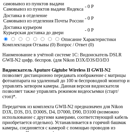
самовывоз из пунктов выдачи
-
0 Р
Самовывоз из пунктов выдачи Яндекса
Доставка в отделение
-
0 Р
Самовывоз из отделения Почты России
Доставка курьером
-
0 Р
Курьерская доставка до двери
Описание
Характеристики
Комплектация
Отзывы (0)
Вопрос / Ответ (0)
Наименование в учётной системе 1С: Видоискатель DSLR
GWII-N2 цифр. беспров. (для Nikon D3X/D3S/D3/D3
Видоискатель Aputure Gigtube Wireless II GWII-N2
позволяет дистанционно передавать изображение с матрицы
фотоаппарата на удаленный до 100 м беспроводной монитор и
управлять затвором камеры. Данная версия видоискателя
позволяет также управлять режимом видеосъемки (старт/
стоп)*.
Передатчик из комплекта GWII-N2 предназначен для Nikon
D3X, D3S, D3, D300S, D4, D7000, D90, D3100 (возможно
использование с другими камерами, соответствующий кабель
приобретается отдельно). Устанавливается в горячий башмак
камеры, соединяется с камерой с помощью проводов из