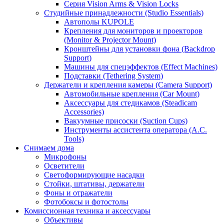
Серия Vision Arms & Vision Locks
Студийные принадлежности (Studio Essentials)
Автополы KUPOLE
Крепления для мониторов и проекторов
(Monitor & Projector Mount)
Кронштейны для установки фона (Backdrop
Support)
Машины для спецэффектов (Effect Machines)
Подставки (Tethering System)
Держатели и крепления камеры (Camera Support)
Автомобильные крепления (Car Mount)
Аксессуары для стедикамов (Steadicam
Accessories)
Вакуумные присоски (Suction Cups)
Инструменты ассистента оператора (A.C.
Tools)
Снимаем дома
Микрофоны
Осветители
Светоформирующие насадки
Стойки, штативы, держатели
Фоны и отражатели
Фотобоксы и фотостолы
Комиссионная техника и аксессуары
Объективы