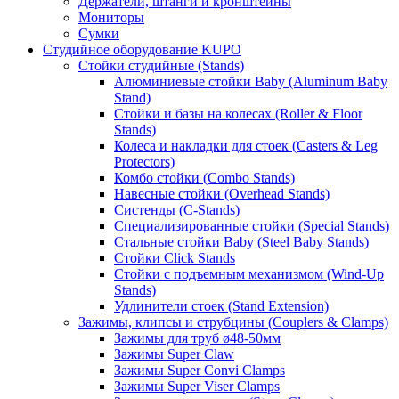
Держатели, штанги и кронштейны
Мониторы
Сумки
Студийное оборудование KUPO
Стойки студийные (Stands)
Алюминиевые стойки Baby (Aluminum Baby
Stand)
Стойки и базы на колесах (Roller & Floor
Stands)
Колеса и накладки для стоек (Casters & Leg
Protectors)
Комбо стойки (Combo Stands)
Навесные стойки (Overhead Stands)
Систенды (C-Stands)
Специализированные стойки (Special Stands)
Стальные стойки Baby (Steel Baby Stands)
Стойки Click Stands
Стойки с подъемным механизмом (Wind-Up
Stands)
Удлинители стоек (Stand Extension)
Зажимы, клипсы и струбцины (Couplers & Clamps)
Зажимы для труб ø48-50мм
Зажимы Super Claw
Зажимы Super Convi Clamps
Зажимы Super Viser Clamps