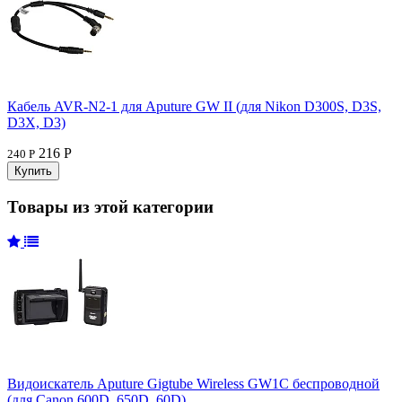
Кабель AVR-N2-1 для Aputure GW II (для Nikon D300S, D3S,
D3X, D3)
216 Р
240 Р
Товары из этой категории
Видоискатель Aputure Gigtube Wireless GW1C беспроводной
(для Canon 600D, 650D, 60D)