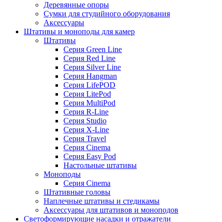
Деревянные опоры
Сумки для студийного оборудования
Аксессуары
Штативы и моноподы для камер
Штативы
Серия Green Line
Серия Red Line
Серия Silver Line
Серия Hangman
Серия LifePOD
Серия LitePod
Серия MultiPod
Серия R-Line
Серия Studio
Серия X-Line
Серия Travel
Серия Cinema
Серия Easy Pod
Настольные штативы
Моноподы
Серия Cinema
Штативные головы
Наплечные штативы и стедикамы
Аксессуары для штативов и моноподов
Светоформирующие насадки и отражатели