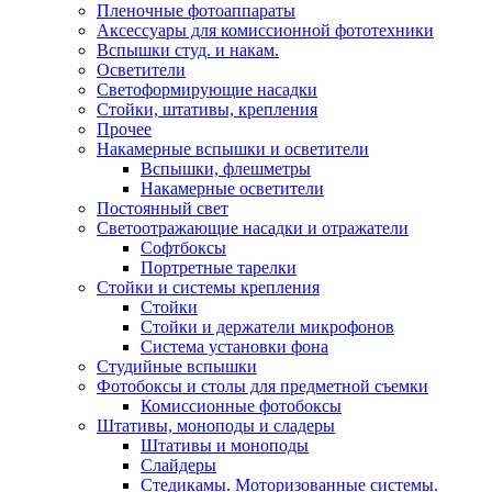
Пленочные фотоаппараты
Аксессуары для комиссионной фототехники
Вспышки студ. и накам.
Осветители
Светоформирующие насадки
Стойки, штативы, крепления
Прочее
Накамерные вспышки и осветители
Вспышки, флешметры
Накамерные осветители
Постоянный свет
Светоотражающие насадки и отражатели
Софтбоксы
Портретные тарелки
Стойки и системы крепления
Стойки
Стойки и держатели микрофонов
Система установки фона
Студийные вспышки
Фотобоксы и столы для предметной съемки
Комиссионные фотобоксы
Штативы, моноподы и сладеры
Штативы и моноподы
Слайдеры
Стедикамы. Моторизованные системы.