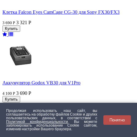
Клетка Falcon Eyes CamCage CG-30 для Sony FX30/FX3
3 321 Р
3 690 Р
Аккумулятор Godox VB30 для V1Pro
3 690 Р
4 100 Р
Продолжая использовать наш сайт, вы
соглашаетесь на обработку файлов Сookie и других
пользовательских данных, в соответствии с
Понятно
Политикой конфиденциальности
. Вы можете
заблокировать использование Cookie сайтом,
изменив настройки Вашего браузера.