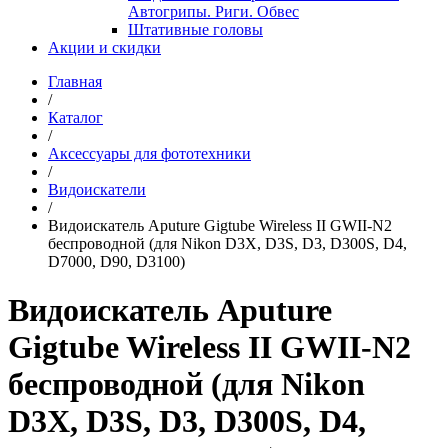
Автогрипы. Риги. Обвес
Штативные головы
Акции и скидки
Главная
/
Каталог
/
Аксессуары для фототехники
/
Видоискатели
/
Видоискатель Aputure Gigtube Wireless II GWII-N2
беспроводной (для Nikon D3X, D3S, D3, D300S, D4,
D7000, D90, D3100)
Видоискатель Aputure
Gigtube Wireless II GWII-N2
беспроводной (для Nikon
D3X, D3S, D3, D300S, D4,