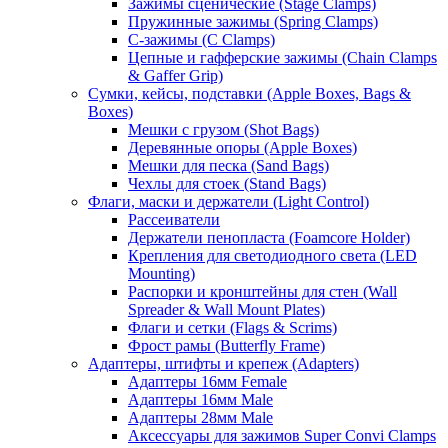
Зажимы сценические (Stage Clamps)
Пружинные зажимы (Spring Clamps)
С-зажимы (C Clamps)
Цепные и гафферские зажимы (Chain Clamps
& Gaffer Grip)
Сумки, кейсы, подставки (Apple Boxes, Bags &
Boxes)
Мешки с грузом (Shot Bags)
Деревянные опоры (Apple Boxes)
Мешки для песка (Sand Bags)
Чехлы для стоек (Stand Bags)
Флаги, маски и держатели (Light Control)
Рассеиватели
Держатели пенопласта (Foamcore Holder)
Крепления для светодиодного света (LED
Mounting)
Распорки и кронштейны для стен (Wall
Spreader & Wall Mount Plates)
Флаги и сетки (Flags & Scrims)
Фрост рамы (Butterfly Frame)
Адаптеры, штифты и крепеж (Adapters)
Адаптеры 16мм Female
Адаптеры 16мм Male
Адаптеры 28мм Male
Аксессуары для зажимов Super Convi Clamps