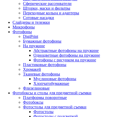
Сферические рассеиватели
Шторки, маски и фильтры
Переходные кольца и адаптеры
Сотовые насадки
Слайдеры и тележки
Микрофоны
Фотофоны
DigiPrint
Бумажные фотофоны
На пружине
Абстрактные фотофоны на пружине
Одноцветные фотофоны на пружине
Фотофоны с рисунком на пружине
Пластиковые фотофоны
Хромакей
Тканевые фотофоны
Муслиновые фотофоны
Хлопчатобумажные
Флизелиновые
Фотобоксы и столы для предметной съемки
Платформы поворотные
Фотобоксы
Фотостолы для предметной съемки
Фотостолы
Фотостолы с подсветкой