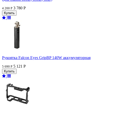
3 780 Р
4 200 Р
Рукоятка Falcon Eyes GripBP 140W аккумуляторная
5 121 Р
5 690 Р