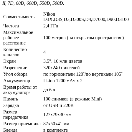
II, 7D, 60D, 600D, 550D, 500D.
Nikon
Совместимость
D3X,D3S,D3,D300S,D4,D7000,D90,D3100
Частота
2,4 ГГц
Максимальное
рабочее
100 метров (на открытом пространстве)
расстояние
Количество
4
каналов
Экран
3.5", 16 млн цветов
Разрешение
320х240 пикселей
Угол обзора
по горизонтали 120˚/по вертикали 105˚
Аккумулятор
Li-ion 1200 мАч x 2
Время работы от
до 6 ч
аккумулятора
Память
100 снимков (в режиме Mini)
Зарядка
от USB и 220В
Размер
127х79х30 мм
передатчика
Размер приемника
87х50х41 мм
Бленда
в комплекте