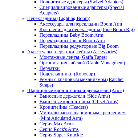
Поворотные адаптеры (Swivel Adapters)
Специализированные адаптеры (Special
Adapters)
Перекладины (Lighting Boom)
Аксессуары для перекладин Boom Arm
Крепления для перекладины (Pipe Boom Rig)
Перекладины Baby Boom Arm
Перекладины Junior Boom Arm
Перекладины редукторные Big Boom
Аксессуары, перчатки, тейпы (Accessories)
Монтажные ленты (Gaffa Tapes)
Организация кабелей (Cable Managment)
Перчатки
Подстаканники (Robocup)
Ремни с храповым механизмом (Ratchet
Straps)
Шарнирные кронштейны и держатели (Arms)
Выносные держатели (Side Arms)
Выносные кронштейны (Offset Arms)
Кронштейны (Headers)
Мини-рычаги с шарнирным креплением
(Mini Aticulated Arm)
Серия Max Arms
Серия Rock's Arms
Серия Super Knuckle