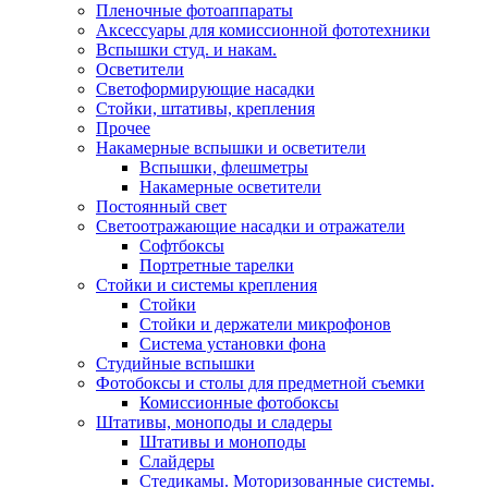
Пленочные фотоаппараты
Аксессуары для комиссионной фототехники
Вспышки студ. и накам.
Осветители
Светоформирующие насадки
Стойки, штативы, крепления
Прочее
Накамерные вспышки и осветители
Вспышки, флешметры
Накамерные осветители
Постоянный свет
Светоотражающие насадки и отражатели
Софтбоксы
Портретные тарелки
Стойки и системы крепления
Стойки
Стойки и держатели микрофонов
Система установки фона
Студийные вспышки
Фотобоксы и столы для предметной съемки
Комиссионные фотобоксы
Штативы, моноподы и сладеры
Штативы и моноподы
Слайдеры
Стедикамы. Моторизованные системы.