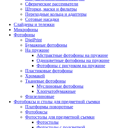
Сферические рассеиватели
Шторки, маски и фильтры
Переходные кольца и адаптеры
Сотовые насадки
Слайдеры и тележки
Микрофоны
Фотофоны
DigiPrint
Бумажные фотофоны
На пружине
Абстрактные фотофоны на пружине
Одноцветные фотофоны на пружине
Фотофоны с рисунком на пружине
Пластиковые фотофоны
Хромакей
Тканевые фотофоны
Муслиновые фотофоны
Хлопчатобумажные
Флизелиновые
Фотобоксы и столы для предметной съемки
Платформы поворотные
Фотобоксы
Фотостолы для предметной съемки
Фотостолы
Фотостолы с подсветкой