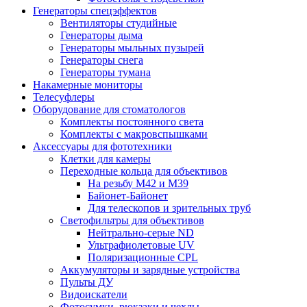
Генераторы спецэффектов
Вентиляторы студийные
Генераторы дыма
Генераторы мыльных пузырей
Генераторы снега
Генераторы тумана
Накамерные мониторы
Телесуфлеры
Оборудование для стоматологов
Комплекты постоянного света
Комплекты с макровспышками
Аксессуары для фототехники
Клетки для камеры
Переходные кольца для объективов
На резьбу М42 и М39
Байонет-Байонет
Для телескопов и зрительных труб
Светофильтры для объективов
Нейтрально-серые ND
Ультрафиолетовые UV
Поляризационные CPL
Аккумуляторы и зарядные устройства
Пульты ДУ
Видоискатели
Фотосумки, рюкзаки и чехлы