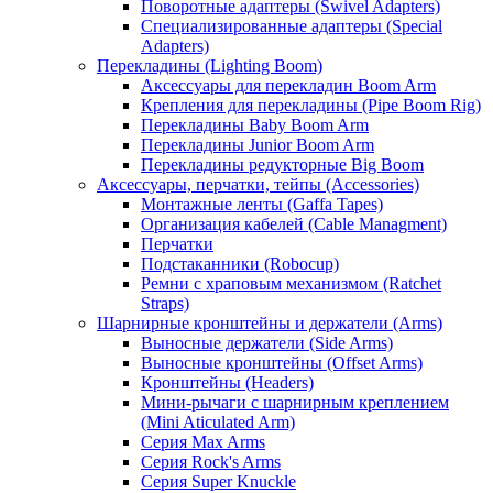
Поворотные адаптеры (Swivel Adapters)
Специализированные адаптеры (Special
Adapters)
Перекладины (Lighting Boom)
Аксессуары для перекладин Boom Arm
Крепления для перекладины (Pipe Boom Rig)
Перекладины Baby Boom Arm
Перекладины Junior Boom Arm
Перекладины редукторные Big Boom
Аксессуары, перчатки, тейпы (Accessories)
Монтажные ленты (Gaffa Tapes)
Организация кабелей (Cable Managment)
Перчатки
Подстаканники (Robocup)
Ремни с храповым механизмом (Ratchet
Straps)
Шарнирные кронштейны и держатели (Arms)
Выносные держатели (Side Arms)
Выносные кронштейны (Offset Arms)
Кронштейны (Headers)
Мини-рычаги с шарнирным креплением
(Mini Aticulated Arm)
Серия Max Arms
Серия Rock's Arms
Серия Super Knuckle