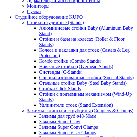
Держатели, штанги и кронштейны
Мониторы
Сумки
Студийное оборудование KUPO
Стойки студийные (Stands)
Алюминиевые стойки Baby (Aluminum Baby
Stand)
Стойки и базы на колесах (Roller & Floor
Stands)
Колеса и накладки для стоек (Casters & Leg
Protectors)
Комбо стойки (Combo Stands)
Навесные стойки (Overhead Stands)
Систенды (C-Stands)
Специализированные стойки (Special Stands)
Стальные стойки Baby (Steel Baby Stands)
Стойки Click Stands
Стойки с подъемным механизмом (Wind-Up
Stands)
Удлинители стоек (Stand Extension)
Зажимы, клипсы и струбцины (Couplers & Clamps)
Зажимы для труб ø48-50мм
Зажимы Super Claw
Зажимы Super Convi Clamps
Зажимы Super Viser Clamps