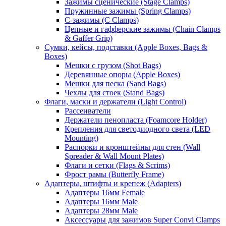
Зажимы сценические (Stage Clamps)
Пружинные зажимы (Spring Clamps)
С-зажимы (C Clamps)
Цепные и гафферские зажимы (Chain Clamps
& Gaffer Grip)
Сумки, кейсы, подставки (Apple Boxes, Bags &
Boxes)
Мешки с грузом (Shot Bags)
Деревянные опоры (Apple Boxes)
Мешки для песка (Sand Bags)
Чехлы для стоек (Stand Bags)
Флаги, маски и держатели (Light Control)
Рассеиватели
Держатели пенопласта (Foamcore Holder)
Крепления для светодиодного света (LED
Mounting)
Распорки и кронштейны для стен (Wall
Spreader & Wall Mount Plates)
Флаги и сетки (Flags & Scrims)
Фрост рамы (Butterfly Frame)
Адаптеры, штифты и крепеж (Adapters)
Адаптеры 16мм Female
Адаптеры 16мм Male
Адаптеры 28мм Male
Аксессуары для зажимов Super Convi Clamps