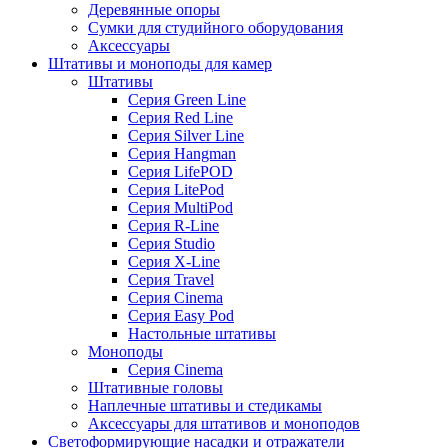
Деревянные опоры
Сумки для студийного оборудования
Аксессуары
Штативы и моноподы для камер
Штативы
Серия Green Line
Серия Red Line
Серия Silver Line
Серия Hangman
Серия LifePOD
Серия LitePod
Серия MultiPod
Серия R-Line
Серия Studio
Серия X-Line
Серия Travel
Серия Cinema
Серия Easy Pod
Настольные штативы
Моноподы
Серия Cinema
Штативные головы
Наплечные штативы и стедикамы
Аксессуары для штативов и моноподов
Светоформирующие насадки и отражатели