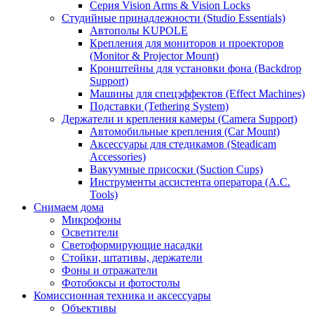
Серия Vision Arms & Vision Locks
Студийные принадлежности (Studio Essentials)
Автополы KUPOLE
Крепления для мониторов и проекторов
(Monitor & Projector Mount)
Кронштейны для установки фона (Backdrop
Support)
Машины для спецэффектов (Effect Machines)
Подставки (Tethering System)
Держатели и крепления камеры (Camera Support)
Автомобильные крепления (Car Mount)
Аксессуары для стедикамов (Steadicam
Accessories)
Вакуумные присоски (Suction Cups)
Инструменты ассистента оператора (A.C.
Tools)
Снимаем дома
Микрофоны
Осветители
Светоформирующие насадки
Стойки, штативы, держатели
Фоны и отражатели
Фотобоксы и фотостолы
Комиссионная техника и аксессуары
Объективы