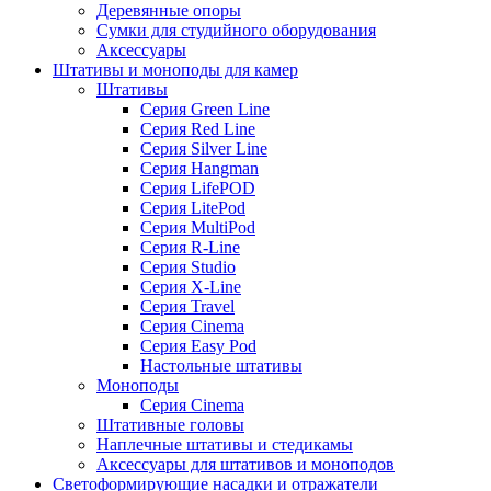
Деревянные опоры
Сумки для студийного оборудования
Аксессуары
Штативы и моноподы для камер
Штативы
Серия Green Line
Серия Red Line
Серия Silver Line
Серия Hangman
Серия LifePOD
Серия LitePod
Серия MultiPod
Серия R-Line
Серия Studio
Серия X-Line
Серия Travel
Серия Cinema
Серия Easy Pod
Настольные штативы
Моноподы
Серия Cinema
Штативные головы
Наплечные штативы и стедикамы
Аксессуары для штативов и моноподов
Светоформирующие насадки и отражатели