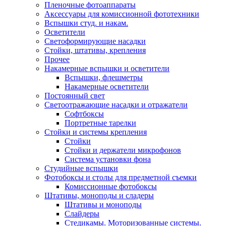
Пленочные фотоаппараты
Аксессуары для комиссионной фототехники
Вспышки студ. и накам.
Осветители
Светоформирующие насадки
Стойки, штативы, крепления
Прочее
Накамерные вспышки и осветители
Вспышки, флешметры
Накамерные осветители
Постоянный свет
Светоотражающие насадки и отражатели
Софтбоксы
Портретные тарелки
Стойки и системы крепления
Стойки
Стойки и держатели микрофонов
Система установки фона
Студийные вспышки
Фотобоксы и столы для предметной съемки
Комиссионные фотобоксы
Штативы, моноподы и сладеры
Штативы и моноподы
Слайдеры
Стедикамы. Моторизованные системы.