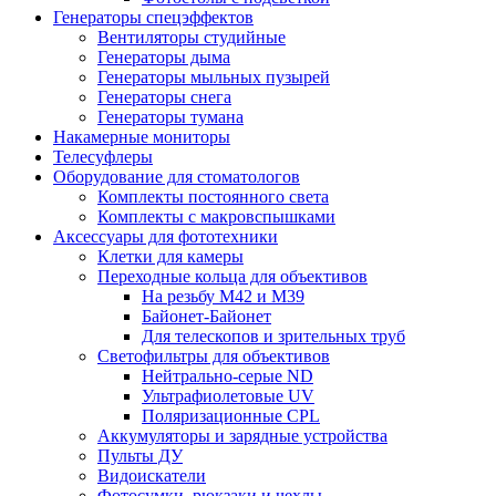
Генераторы спецэффектов
Вентиляторы студийные
Генераторы дыма
Генераторы мыльных пузырей
Генераторы снега
Генераторы тумана
Накамерные мониторы
Телесуфлеры
Оборудование для стоматологов
Комплекты постоянного света
Комплекты с макровспышками
Аксессуары для фототехники
Клетки для камеры
Переходные кольца для объективов
На резьбу М42 и М39
Байонет-Байонет
Для телескопов и зрительных труб
Светофильтры для объективов
Нейтрально-серые ND
Ультрафиолетовые UV
Поляризационные CPL
Аккумуляторы и зарядные устройства
Пульты ДУ
Видоискатели
Фотосумки, рюкзаки и чехлы