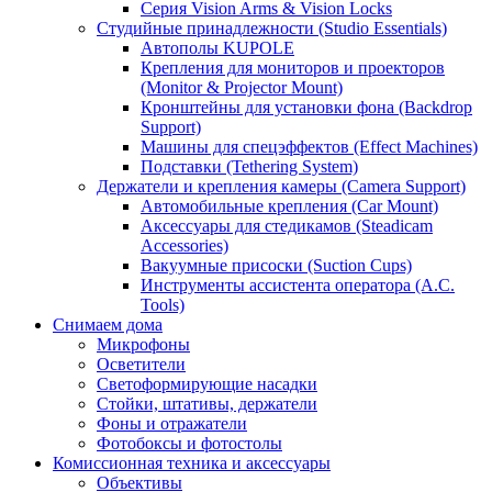
Серия Vision Arms & Vision Locks
Студийные принадлежности (Studio Essentials)
Автополы KUPOLE
Крепления для мониторов и проекторов
(Monitor & Projector Mount)
Кронштейны для установки фона (Backdrop
Support)
Машины для спецэффектов (Effect Machines)
Подставки (Tethering System)
Держатели и крепления камеры (Camera Support)
Автомобильные крепления (Car Mount)
Аксессуары для стедикамов (Steadicam
Accessories)
Вакуумные присоски (Suction Cups)
Инструменты ассистента оператора (A.C.
Tools)
Снимаем дома
Микрофоны
Осветители
Светоформирующие насадки
Стойки, штативы, держатели
Фоны и отражатели
Фотобоксы и фотостолы
Комиссионная техника и аксессуары
Объективы