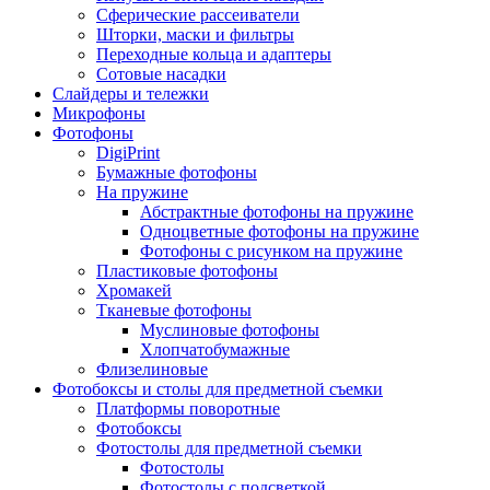
Сферические рассеиватели
Шторки, маски и фильтры
Переходные кольца и адаптеры
Сотовые насадки
Слайдеры и тележки
Микрофоны
Фотофоны
DigiPrint
Бумажные фотофоны
На пружине
Абстрактные фотофоны на пружине
Одноцветные фотофоны на пружине
Фотофоны с рисунком на пружине
Пластиковые фотофоны
Хромакей
Тканевые фотофоны
Муслиновые фотофоны
Хлопчатобумажные
Флизелиновые
Фотобоксы и столы для предметной съемки
Платформы поворотные
Фотобоксы
Фотостолы для предметной съемки
Фотостолы
Фотостолы с подсветкой