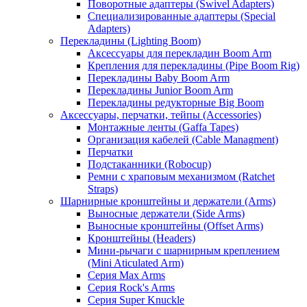
Поворотные адаптеры (Swivel Adapters)
Специализированные адаптеры (Special
Adapters)
Перекладины (Lighting Boom)
Аксессуары для перекладин Boom Arm
Крепления для перекладины (Pipe Boom Rig)
Перекладины Baby Boom Arm
Перекладины Junior Boom Arm
Перекладины редукторные Big Boom
Аксессуары, перчатки, тейпы (Accessories)
Монтажные ленты (Gaffa Tapes)
Организация кабелей (Cable Managment)
Перчатки
Подстаканники (Robocup)
Ремни с храповым механизмом (Ratchet
Straps)
Шарнирные кронштейны и держатели (Arms)
Выносные держатели (Side Arms)
Выносные кронштейны (Offset Arms)
Кронштейны (Headers)
Мини-рычаги с шарнирным креплением
(Mini Aticulated Arm)
Серия Max Arms
Серия Rock's Arms
Серия Super Knuckle