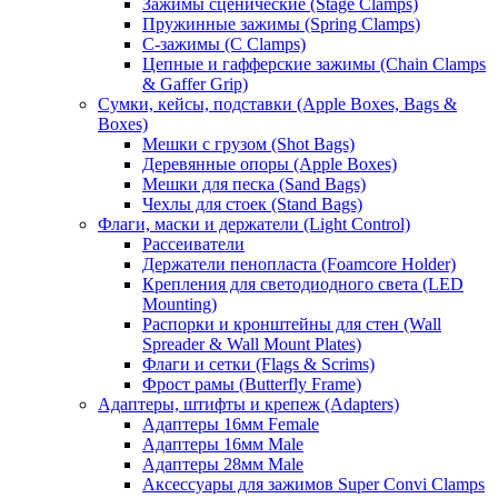
Зажимы сценические (Stage Clamps)
Пружинные зажимы (Spring Clamps)
С-зажимы (C Clamps)
Цепные и гафферские зажимы (Chain Clamps
& Gaffer Grip)
Сумки, кейсы, подставки (Apple Boxes, Bags &
Boxes)
Мешки с грузом (Shot Bags)
Деревянные опоры (Apple Boxes)
Мешки для песка (Sand Bags)
Чехлы для стоек (Stand Bags)
Флаги, маски и держатели (Light Control)
Рассеиватели
Держатели пенопласта (Foamcore Holder)
Крепления для светодиодного света (LED
Mounting)
Распорки и кронштейны для стен (Wall
Spreader & Wall Mount Plates)
Флаги и сетки (Flags & Scrims)
Фрост рамы (Butterfly Frame)
Адаптеры, штифты и крепеж (Adapters)
Адаптеры 16мм Female
Адаптеры 16мм Male
Адаптеры 28мм Male
Аксессуары для зажимов Super Convi Clamps