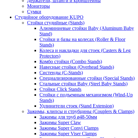
Держатели, штанги и кронштейны
Мониторы
Сумки
Студийное оборудование KUPO
Стойки студийные (Stands)
Алюминиевые стойки Baby (Aluminum Baby
Stand)
Стойки и базы на колесах (Roller & Floor
Stands)
Колеса и накладки для стоек (Casters & Leg
Protectors)
Комбо стойки (Combo Stands)
Навесные стойки (Overhead Stands)
Систенды (C-Stands)
Специализированные стойки (Special Stands)
Стальные стойки Baby (Steel Baby Stands)
Стойки Click Stands
Стойки с подъемным механизмом (Wind-Up
Stands)
Удлинители стоек (Stand Extension)
Зажимы, клипсы и струбцины (Couplers & Clamps)
Зажимы для труб ø48-50мм
Зажимы Super Claw
Зажимы Super Convi Clamps
Зажимы Super Viser Clamps