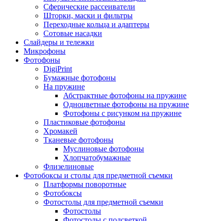
Сферические рассеиватели
Шторки, маски и фильтры
Переходные кольца и адаптеры
Сотовые насадки
Слайдеры и тележки
Микрофоны
Фотофоны
DigiPrint
Бумажные фотофоны
На пружине
Абстрактные фотофоны на пружине
Одноцветные фотофоны на пружине
Фотофоны с рисунком на пружине
Пластиковые фотофоны
Хромакей
Тканевые фотофоны
Муслиновые фотофоны
Хлопчатобумажные
Флизелиновые
Фотобоксы и столы для предметной съемки
Платформы поворотные
Фотобоксы
Фотостолы для предметной съемки
Фотостолы
Фотостолы с подсветкой