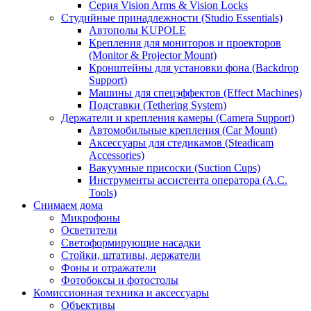
Серия Vision Arms & Vision Locks
Студийные принадлежности (Studio Essentials)
Автополы KUPOLE
Крепления для мониторов и проекторов
(Monitor & Projector Mount)
Кронштейны для установки фона (Backdrop
Support)
Машины для спецэффектов (Effect Machines)
Подставки (Tethering System)
Держатели и крепления камеры (Camera Support)
Автомобильные крепления (Car Mount)
Аксессуары для стедикамов (Steadicam
Accessories)
Вакуумные присоски (Suction Cups)
Инструменты ассистента оператора (A.C.
Tools)
Снимаем дома
Микрофоны
Осветители
Светоформирующие насадки
Стойки, штативы, держатели
Фоны и отражатели
Фотобоксы и фотостолы
Комиссионная техника и аксессуары
Объективы