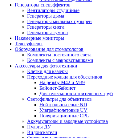
Генераторы спецэффектов
Вентиляторы студийные
Генераторы дыма
Генераторы мыльных пузырей
Генераторы снега
Генераторы тумана
Накамерные мониторы
Телесуфлеры
Оборудование для стоматологов
Комплекты постоянного света
Комплекты с макровспышками
Аксессуары для фототехники
Клетки для камеры
Переходные кольца для объективов
На резьбу М42 и М39
Байонет-Байонет
Для телескопов и зрительных труб
Светофильтры для объективов
Нейтрально-серые ND
Ультрафиолетовые UV
Поляризационные CPL
Аккумуляторы и зарядные устройства
Пульты ДУ
Видоискатели
Фотосумки, рюкзаки и чехлы