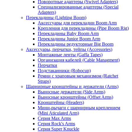
Поворотные адаптеры (Swivel Adapters)
Специализированные адаптеры (Special
Adapters)
Перекладины (Lighting Boom)
Аксессуары для перекладин Boom Arm
Крепления для перекладины (Pipe Boom Rig)
Перекладины Baby Boom Arm
Перекладины Junior Boom Arm
Перекладины редукторные Big Boom
Аксессуары, перчатки, тейпы (Accessories)
Монтажные ленты (Gaffa Tapes)
Организация кабелей (Cable Managment)
Перчатки
Подстаканники (Robocup)
Ремни с храповым механизмом (Ratchet
Straps)
Шарнирные кронштейны и держатели (Arms)
Выносные держатели (Side Arms)
Выносные кронштейны (Offset Arms)
Кронштейны (Headers)
Мини-рычаги с шарнирным креплением
(Mini Aticulated Arm)
Серия Max Arms
Серия Rock's Arms
Серия Super Knuckle