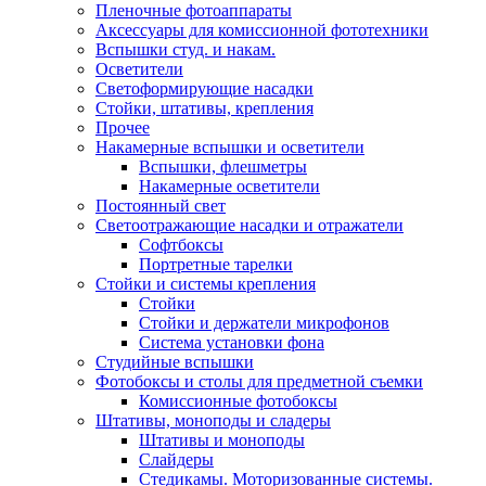
Пленочные фотоаппараты
Аксессуары для комиссионной фототехники
Вспышки студ. и накам.
Осветители
Светоформирующие насадки
Стойки, штативы, крепления
Прочее
Накамерные вспышки и осветители
Вспышки, флешметры
Накамерные осветители
Постоянный свет
Светоотражающие насадки и отражатели
Софтбоксы
Портретные тарелки
Стойки и системы крепления
Стойки
Стойки и держатели микрофонов
Система установки фона
Студийные вспышки
Фотобоксы и столы для предметной съемки
Комиссионные фотобоксы
Штативы, моноподы и сладеры
Штативы и моноподы
Слайдеры
Стедикамы. Моторизованные системы.