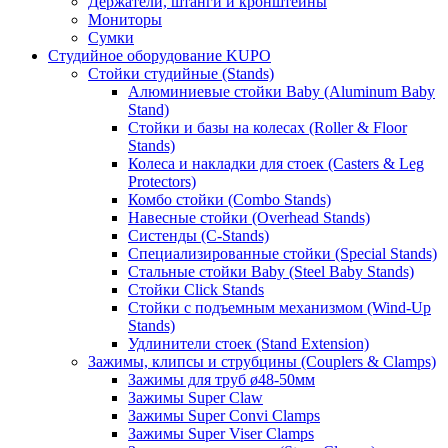
Держатели, штанги и кронштейны
Мониторы
Сумки
Студийное оборудование KUPO
Стойки студийные (Stands)
Алюминиевые стойки Baby (Aluminum Baby
Stand)
Стойки и базы на колесах (Roller & Floor
Stands)
Колеса и накладки для стоек (Casters & Leg
Protectors)
Комбо стойки (Combo Stands)
Навесные стойки (Overhead Stands)
Систенды (C-Stands)
Специализированные стойки (Special Stands)
Стальные стойки Baby (Steel Baby Stands)
Стойки Click Stands
Стойки с подъемным механизмом (Wind-Up
Stands)
Удлинители стоек (Stand Extension)
Зажимы, клипсы и струбцины (Couplers & Clamps)
Зажимы для труб ø48-50мм
Зажимы Super Claw
Зажимы Super Convi Clamps
Зажимы Super Viser Clamps