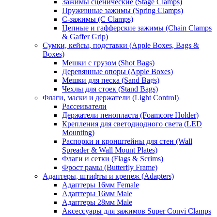
Зажимы сценические (Stage Clamps)
Пружинные зажимы (Spring Clamps)
С-зажимы (C Clamps)
Цепные и гафферские зажимы (Chain Clamps
& Gaffer Grip)
Сумки, кейсы, подставки (Apple Boxes, Bags &
Boxes)
Мешки с грузом (Shot Bags)
Деревянные опоры (Apple Boxes)
Мешки для песка (Sand Bags)
Чехлы для стоек (Stand Bags)
Флаги, маски и держатели (Light Control)
Рассеиватели
Держатели пенопласта (Foamcore Holder)
Крепления для светодиодного света (LED
Mounting)
Распорки и кронштейны для стен (Wall
Spreader & Wall Mount Plates)
Флаги и сетки (Flags & Scrims)
Фрост рамы (Butterfly Frame)
Адаптеры, штифты и крепеж (Adapters)
Адаптеры 16мм Female
Адаптеры 16мм Male
Адаптеры 28мм Male
Аксессуары для зажимов Super Convi Clamps