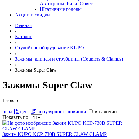
Автогрипы. Риги. Обвес
Штативные головы
Акции и скидки
Главная
/
Каталог
/
Студийное оборудование KUPO
/
Зажимы, клипсы и струбцины (Couplers & Clamps)
/
Зажимы Super Claw
Зажимы Super Claw
1 товар
цена
цена
популярность
новинки
в наличии
Показать по:
Зажим KUPO KCP-730B SUPER CLAW CLAMP