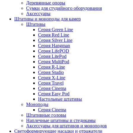
Деревянные опоры
Сумки для студийного оборудования
Аксессуары
Штативы и моноподы для камер
Штативы
Серия Green Line
Серия Red Line
Серия Silver Line
Серия Hangman
Серия LifePOD
Серия LitePod
Серия MultiPod
Серия R-Line
Серия Studio
Серия X-Line
Серия Travel
Серия Cinema
Серия Easy Pod
Настольные штативы
Моноподы
Серия Cinema
Штативные головы
Наплечные штативы и стедикамы
Аксессуары для штативов и моноподов
Светоформирующие насадки и отражатели