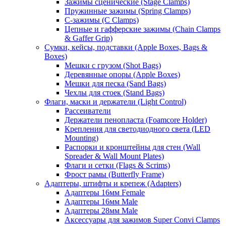
Зажимы сценические (Stage Clamps)
Пружинные зажимы (Spring Clamps)
С-зажимы (C Clamps)
Цепные и гафферские зажимы (Chain Clamps
& Gaffer Grip)
Сумки, кейсы, подставки (Apple Boxes, Bags &
Boxes)
Мешки с грузом (Shot Bags)
Деревянные опоры (Apple Boxes)
Мешки для песка (Sand Bags)
Чехлы для стоек (Stand Bags)
Флаги, маски и держатели (Light Control)
Рассеиватели
Держатели пенопласта (Foamcore Holder)
Крепления для светодиодного света (LED
Mounting)
Распорки и кронштейны для стен (Wall
Spreader & Wall Mount Plates)
Флаги и сетки (Flags & Scrims)
Фрост рамы (Butterfly Frame)
Адаптеры, штифты и крепеж (Adapters)
Адаптеры 16мм Female
Адаптеры 16мм Male
Адаптеры 28мм Male
Аксессуары для зажимов Super Convi Clamps