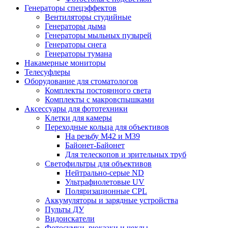
Генераторы спецэффектов
Вентиляторы студийные
Генераторы дыма
Генераторы мыльных пузырей
Генераторы снега
Генераторы тумана
Накамерные мониторы
Телесуфлеры
Оборудование для стоматологов
Комплекты постоянного света
Комплекты с макровспышками
Аксессуары для фототехники
Клетки для камеры
Переходные кольца для объективов
На резьбу М42 и М39
Байонет-Байонет
Для телескопов и зрительных труб
Светофильтры для объективов
Нейтрально-серые ND
Ультрафиолетовые UV
Поляризационные CPL
Аккумуляторы и зарядные устройства
Пульты ДУ
Видоискатели
Фотосумки, рюкзаки и чехлы