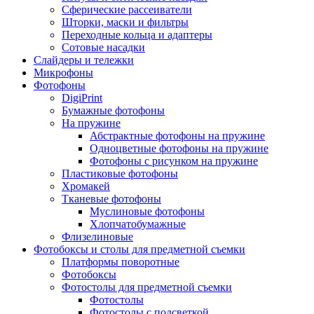
Сферические рассеиватели
Шторки, маски и фильтры
Переходные кольца и адаптеры
Сотовые насадки
Слайдеры и тележки
Микрофоны
Фотофоны
DigiPrint
Бумажные фотофоны
На пружине
Абстрактные фотофоны на пружине
Одноцветные фотофоны на пружине
Фотофоны с рисунком на пружине
Пластиковые фотофоны
Хромакей
Тканевые фотофоны
Муслиновые фотофоны
Хлопчатобумажные
Флизелиновые
Фотобоксы и столы для предметной съемки
Платформы поворотные
Фотобоксы
Фотостолы для предметной съемки
Фотостолы
Фотостолы с подсветкой