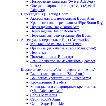
Поворотные адаптеры (Swivel Adapters)
Специализированные адаптеры (Special
Adapters)
Перекладины (Lighting Boom)
Аксессуары для перекладин Boom Arm
Крепления для перекладины (Pipe Boom Rig)
Перекладины Baby Boom Arm
Перекладины Junior Boom Arm
Перекладины редукторные Big Boom
Аксессуары, перчатки, тейпы (Accessories)
Монтажные ленты (Gaffa Tapes)
Организация кабелей (Cable Managment)
Перчатки
Подстаканники (Robocup)
Ремни с храповым механизмом (Ratchet
Straps)
Шарнирные кронштейны и держатели (Arms)
Выносные держатели (Side Arms)
Выносные кронштейны (Offset Arms)
Кронштейны (Headers)
Мини-рычаги с шарнирным креплением
(Mini Aticulated Arm)
Серия Max Arms
Серия Rock's Arms
Серия Super Knuckle