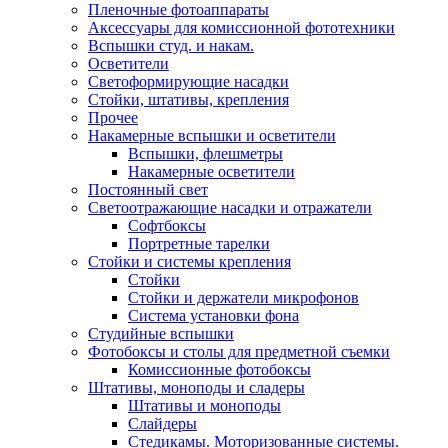
Пленочные фотоаппараты
Аксессуары для комиссионной фототехники
Вспышки студ. и накам.
Осветители
Светоформирующие насадки
Стойки, штативы, крепления
Прочее
Накамерные вспышки и осветители
Вспышки, флешметры
Накамерные осветители
Постоянный свет
Светоотражающие насадки и отражатели
Софтбоксы
Портретные тарелки
Стойки и системы крепления
Стойки
Стойки и держатели микрофонов
Система установки фона
Студийные вспышки
Фотобоксы и столы для предметной съемки
Комиссионные фотобоксы
Штативы, моноподы и сладеры
Штативы и моноподы
Слайдеры
Стедикамы. Моторизованные системы.