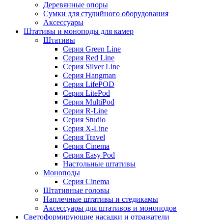
Деревянные опоры
Сумки для студийного оборудования
Аксессуары
Штативы и моноподы для камер
Штативы
Серия Green Line
Серия Red Line
Серия Silver Line
Серия Hangman
Серия LifePOD
Серия LitePod
Серия MultiPod
Серия R-Line
Серия Studio
Серия X-Line
Серия Travel
Серия Cinema
Серия Easy Pod
Настольные штативы
Моноподы
Серия Cinema
Штативные головы
Наплечные штативы и стедикамы
Аксессуары для штативов и моноподов
Светоформирующие насадки и отражатели