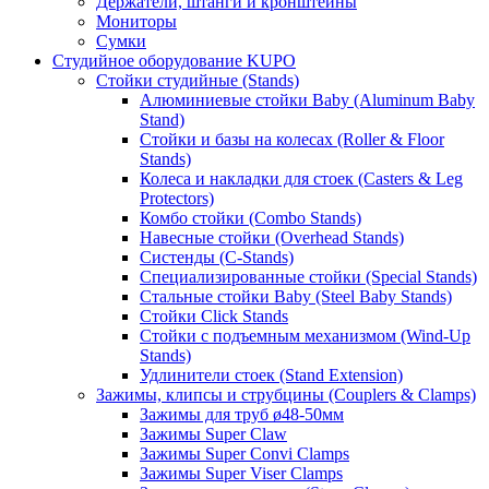
Держатели, штанги и кронштейны
Мониторы
Сумки
Студийное оборудование KUPO
Стойки студийные (Stands)
Алюминиевые стойки Baby (Aluminum Baby
Stand)
Стойки и базы на колесах (Roller & Floor
Stands)
Колеса и накладки для стоек (Casters & Leg
Protectors)
Комбо стойки (Combo Stands)
Навесные стойки (Overhead Stands)
Систенды (C-Stands)
Специализированные стойки (Special Stands)
Стальные стойки Baby (Steel Baby Stands)
Стойки Click Stands
Стойки с подъемным механизмом (Wind-Up
Stands)
Удлинители стоек (Stand Extension)
Зажимы, клипсы и струбцины (Couplers & Clamps)
Зажимы для труб ø48-50мм
Зажимы Super Claw
Зажимы Super Convi Clamps
Зажимы Super Viser Clamps