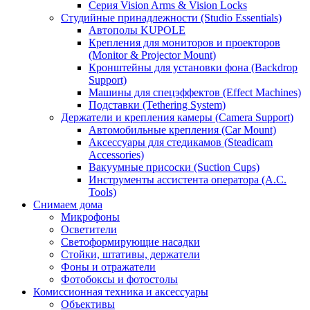
Серия Vision Arms & Vision Locks
Студийные принадлежности (Studio Essentials)
Автополы KUPOLE
Крепления для мониторов и проекторов
(Monitor & Projector Mount)
Кронштейны для установки фона (Backdrop
Support)
Машины для спецэффектов (Effect Machines)
Подставки (Tethering System)
Держатели и крепления камеры (Camera Support)
Автомобильные крепления (Car Mount)
Аксессуары для стедикамов (Steadicam
Accessories)
Вакуумные присоски (Suction Cups)
Инструменты ассистента оператора (A.C.
Tools)
Снимаем дома
Микрофоны
Осветители
Светоформирующие насадки
Стойки, штативы, держатели
Фоны и отражатели
Фотобоксы и фотостолы
Комиссионная техника и аксессуары
Объективы