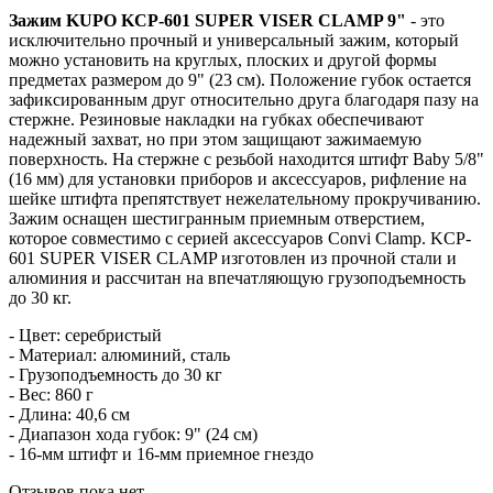
Зажим KUPO KCP-601 SUPER VISER CLAMP 9"
- это
исключительно прочный и универсальный зажим, который
можно установить на круглых, плоских и другой формы
предметах размером до 9" (23 см). Положение губок остается
зафиксированным друг относительно друга благодаря пазу на
стержне. Резиновые накладки на губках обеспечивают
надежный захват, но при этом защищают зажимаемую
поверхность. На стержне с резьбой находится штифт Baby 5/8"
(16 мм) для установки приборов и аксессуаров, рифление на
шейке штифта препятствует нежелательному прокручиванию.
Зажим оснащен шестигранным приемным отверстием,
которое совместимо с серией аксессуаров Convi Clamp. KCP-
601 SUPER VISER CLAMP изготовлен из прочной стали и
алюминия и рассчитан на впечатляющую грузоподъемность
до 30 кг.
- Цвет: серебристый
- Материал: алюминий, сталь
- Грузоподъемность до 30 кг
- Вес: 860 г
- Длина: 40,6 см
- Диапазон хода губок: 9" (24 см)
- 16-мм штифт и 16-мм приемное гнездо
Отзывов пока нет