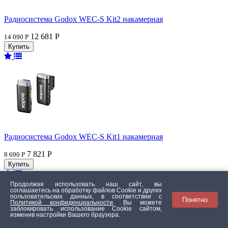
Радиосистема Godox WEC-S Kit2 накамерная
12 681 Р
14 090 Р
Радиосистема Godox WEC-S Kit1 накамерная
7 821 Р
8 690 Р
Продолжая использовать наш сайт, вы
соглашаетесь на обработку файлов Сookie и других
пользовательских данных, в соответствии с
Понятно
Политикой конфиденциальности
. Вы можете
заблокировать использование Cookie сайтом,
изменив настройки Вашего браузера.