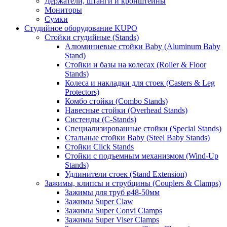
Держатели, штанги и кронштейны
Мониторы
Сумки
Студийное оборудование KUPO
Стойки студийные (Stands)
Алюминиевые стойки Baby (Aluminum Baby
Stand)
Стойки и базы на колесах (Roller & Floor
Stands)
Колеса и накладки для стоек (Casters & Leg
Protectors)
Комбо стойки (Combo Stands)
Навесные стойки (Overhead Stands)
Систенды (C-Stands)
Специализированные стойки (Special Stands)
Стальные стойки Baby (Steel Baby Stands)
Стойки Click Stands
Стойки с подъемным механизмом (Wind-Up
Stands)
Удлинители стоек (Stand Extension)
Зажимы, клипсы и струбцины (Couplers & Clamps)
Зажимы для труб ø48-50мм
Зажимы Super Claw
Зажимы Super Convi Clamps
Зажимы Super Viser Clamps