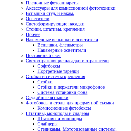
Пленочные фотоаппараты
Аксессуары для комиссионной фототехники
Вспышки студ. и накам.
Осветители
Светоформирующие насадки
Стойки, штативы, крепления
Прочее
Накамерные вспышки и осветители
Вспышки, флешметры
Накамерные осветители
Постоянный свет
Светоотражающие насадки и отражатели
Софтбоксы
Портретные тарелки
Стойки и системы крепления
Стойки
Стойки и держатели микрофонов
Система установки фона
Студийные вспышки
Фотобоксы и столы для предметной съемки
Комиссионные фотобоксы
Штативы, моноподы и сладеры
Штативы и моноподы
Слайдеры
Стедикамы. Моторизованные системы.