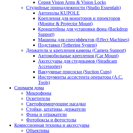
Серия Vision Arms & Vision Locks
Студийные принадлежности (Studio Essentials)
Автополы KUPOLE
Крепления для мониторов и проекторов
(Monitor & Projector Mount)
Кронштейны для установки фона (Backdrop
Support)
Машины для спецэффектов (Effect Machines)
Подставки (Tethering System)
Держатели и крепления камеры (Camera Support)
Автомобильные крепления (Car Mount)
Аксессуары для стедикамов (Steadicam
Accessories)
Вакуумные присоски (Suction Cups)
Инструменты ассистента оператора (A.C.
Tools)
Снимаем дома
Микрофоны
Осветители
Светоформирующие насадки
Стойки, штативы, держатели
Фоны и отражатели
Фотобоксы и фотостолы
Комиссионная техника и аксессуары
Объективы