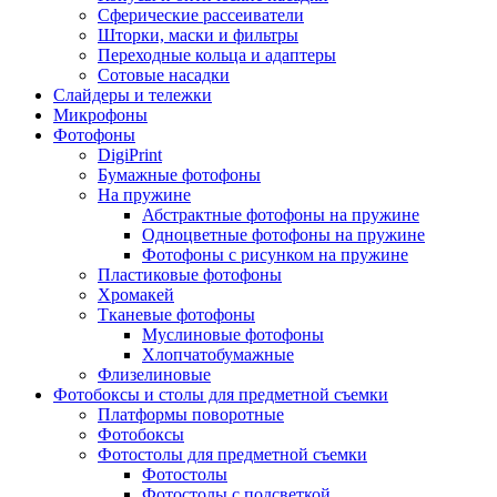
Сферические рассеиватели
Шторки, маски и фильтры
Переходные кольца и адаптеры
Сотовые насадки
Слайдеры и тележки
Микрофоны
Фотофоны
DigiPrint
Бумажные фотофоны
На пружине
Абстрактные фотофоны на пружине
Одноцветные фотофоны на пружине
Фотофоны с рисунком на пружине
Пластиковые фотофоны
Хромакей
Тканевые фотофоны
Муслиновые фотофоны
Хлопчатобумажные
Флизелиновые
Фотобоксы и столы для предметной съемки
Платформы поворотные
Фотобоксы
Фотостолы для предметной съемки
Фотостолы
Фотостолы с подсветкой