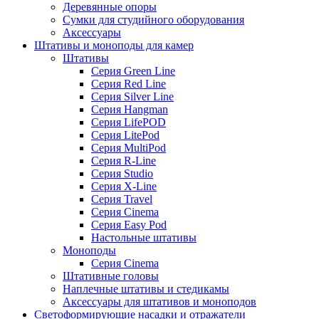
Деревянные опоры
Сумки для студийного оборудования
Аксессуары
Штативы и моноподы для камер
Штативы
Серия Green Line
Серия Red Line
Серия Silver Line
Серия Hangman
Серия LifePOD
Серия LitePod
Серия MultiPod
Серия R-Line
Серия Studio
Серия X-Line
Серия Travel
Серия Cinema
Серия Easy Pod
Настольные штативы
Моноподы
Серия Cinema
Штативные головы
Наплечные штативы и стедикамы
Аксессуары для штативов и моноподов
Светоформирующие насадки и отражатели