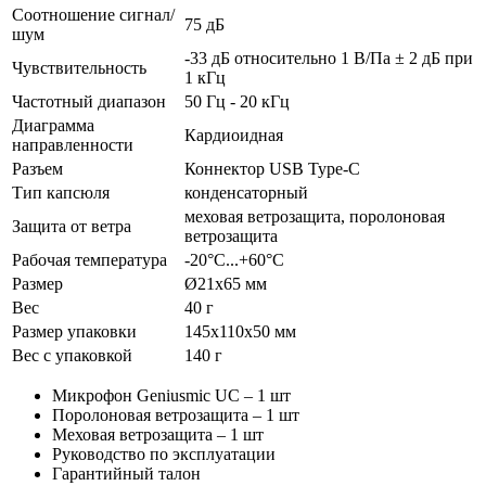
Соотношение сигнал/
75 дБ
шум
-33 дБ относительно 1 В/Па ± 2 дБ при
Чувствительность
1 кГц
Частотный диапазон
50 Гц - 20 кГц
Диаграмма
Кардиоидная
направленности
Разъем
Коннектор USB Type-C
Тип капсюля
конденсаторный
меховая ветрозащита, поролоновая
Защита от ветра
ветрозащита
Рабочая температура
-20°C...+60°C
Размер
Ø21х65 мм
Вес
40 г
Размер упаковки
145х110х50 мм
Вес с упаковкой
140 г
Микрофон Geniusmic UC – 1 шт
Поролоновая ветрозащита – 1 шт
Меховая ветрозащита – 1 шт
Руководство по эксплуатации
Гарантийный талон