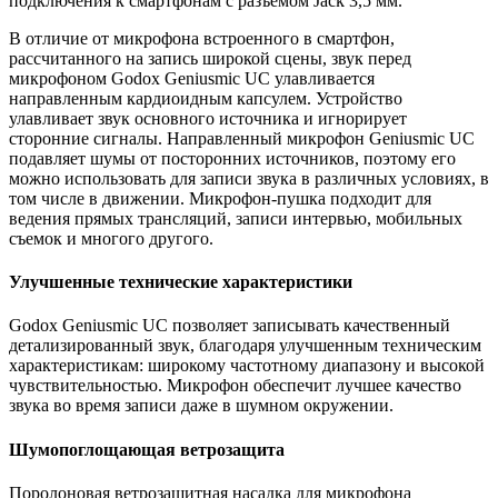
подключения к смартфонам с разъемом Jack 3,5 мм.
В отличие от микрофона встроенного в смартфон,
рассчитанного на запись широкой сцены, звук перед
микрофоном Godox Geniusmic UC улавливается
направленным кардиоидным капсулем. Устройство
улавливает звук основного источника и игнорирует
сторонние сигналы. Направленный микрофон Geniusmic UC
подавляет шумы от посторонних источников, поэтому его
можно использовать для записи звука в различных условиях, в
том числе в движении. Микрофон-пушка подходит для
ведения прямых трансляций, записи интервью, мобильных
съемок и многого другого.
Улучшенные технические характеристики
Godox Geniusmic UC позволяет записывать качественный
детализированный звук, благодаря улучшенным техническим
характеристикам: широкому частотному диапазону и высокой
чувствительностью. Микрофон обеспечит лучшее качество
звука во время записи даже в шумном окружении.
Шумопоглощающая ветрозащита
Поролоновая ветрозащитная насадка для микрофона