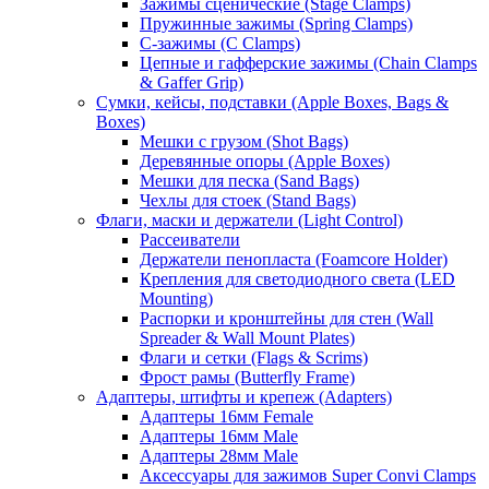
Зажимы сценические (Stage Clamps)
Пружинные зажимы (Spring Clamps)
С-зажимы (C Clamps)
Цепные и гафферские зажимы (Chain Clamps
& Gaffer Grip)
Сумки, кейсы, подставки (Apple Boxes, Bags &
Boxes)
Мешки с грузом (Shot Bags)
Деревянные опоры (Apple Boxes)
Мешки для песка (Sand Bags)
Чехлы для стоек (Stand Bags)
Флаги, маски и держатели (Light Control)
Рассеиватели
Держатели пенопласта (Foamcore Holder)
Крепления для светодиодного света (LED
Mounting)
Распорки и кронштейны для стен (Wall
Spreader & Wall Mount Plates)
Флаги и сетки (Flags & Scrims)
Фрост рамы (Butterfly Frame)
Адаптеры, штифты и крепеж (Adapters)
Адаптеры 16мм Female
Адаптеры 16мм Male
Адаптеры 28мм Male
Аксессуары для зажимов Super Convi Clamps