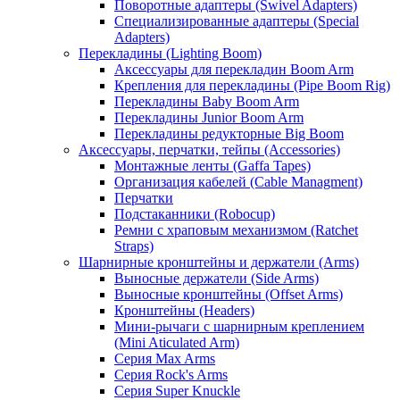
Поворотные адаптеры (Swivel Adapters)
Специализированные адаптеры (Special
Adapters)
Перекладины (Lighting Boom)
Аксессуары для перекладин Boom Arm
Крепления для перекладины (Pipe Boom Rig)
Перекладины Baby Boom Arm
Перекладины Junior Boom Arm
Перекладины редукторные Big Boom
Аксессуары, перчатки, тейпы (Accessories)
Монтажные ленты (Gaffa Tapes)
Организация кабелей (Cable Managment)
Перчатки
Подстаканники (Robocup)
Ремни с храповым механизмом (Ratchet
Straps)
Шарнирные кронштейны и держатели (Arms)
Выносные держатели (Side Arms)
Выносные кронштейны (Offset Arms)
Кронштейны (Headers)
Мини-рычаги с шарнирным креплением
(Mini Aticulated Arm)
Серия Max Arms
Серия Rock's Arms
Серия Super Knuckle