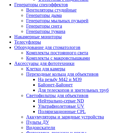
Генераторы спецэффектов
Вентиляторы студийные
Генераторы дыма
Генераторы мыльных пузырей
Генераторы снега
Генераторы тумана
Накамерные мониторы
Телесуфлеры
Оборудование для стоматологов
Комплекты постоянного света
Комплекты с макровспышками
Аксессуары для фототехники
Клетки для камеры
Переходные кольца для объективов
На резьбу М42 и М39
Байонет-Байонет
Для телескопов и зрительных труб
Светофильтры для объективов
Нейтрально-серые ND
Ультрафиолетовые UV
Поляризационные CPL
Аккумуляторы и зарядные устройства
Пульты ДУ
Видоискатели
Фотосумки, рюкзаки и чехлы