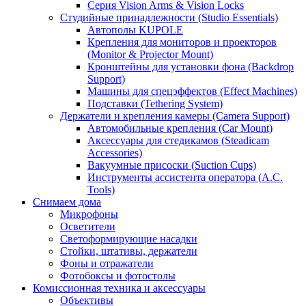
Серия Vision Arms & Vision Locks
Студийные принадлежности (Studio Essentials)
Автополы KUPOLE
Крепления для мониторов и проекторов
(Monitor & Projector Mount)
Кронштейны для установки фона (Backdrop
Support)
Машины для спецэффектов (Effect Machines)
Подставки (Tethering System)
Держатели и крепления камеры (Camera Support)
Автомобильные крепления (Car Mount)
Аксессуары для стедикамов (Steadicam
Accessories)
Вакуумные присоски (Suction Cups)
Инструменты ассистента оператора (A.C.
Tools)
Снимаем дома
Микрофоны
Осветители
Светоформирующие насадки
Стойки, штативы, держатели
Фоны и отражатели
Фотобоксы и фотостолы
Комиссионная техника и аксессуары
Объективы