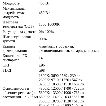
Мощность
400 Вт
Максимальная
потребляемая
460 Вт
мощность
Цветовая
1800-10000К
температура (CCT)
Регулировка яркости
0%-100%
Шаг регулировки
0,1%
яркости
Кривые
линейная, s-образная,
диммирования
экспоненциальная, логарифмическая
Количество FX
14
сценариев
CRI
≥96
TLCI
≥98
1800K: 3690 / 589 / 239 лк
2800K: 9710 / 1350 / 547 лк
3200K: 10500 / 1510 / 607 лк
Освещенность в
4300K: 12500 / 1790 / 722 лк
обычном режиме (на
5600K: 13300 / 1900 / 768 лк
расстоянии 1 / 3 / 5 м)
6500K: 11400 / 1630 / 657 лк
7500K: 10700 / 1530 / 618 лк
8500K: 11200 / 1600 / 646 лк