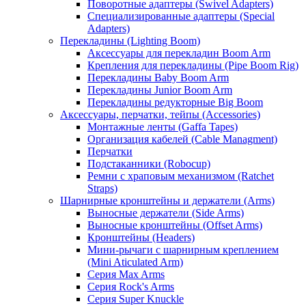
Поворотные адаптеры (Swivel Adapters)
Специализированные адаптеры (Special
Adapters)
Перекладины (Lighting Boom)
Аксессуары для перекладин Boom Arm
Крепления для перекладины (Pipe Boom Rig)
Перекладины Baby Boom Arm
Перекладины Junior Boom Arm
Перекладины редукторные Big Boom
Аксессуары, перчатки, тейпы (Accessories)
Монтажные ленты (Gaffa Tapes)
Организация кабелей (Cable Managment)
Перчатки
Подстаканники (Robocup)
Ремни с храповым механизмом (Ratchet
Straps)
Шарнирные кронштейны и держатели (Arms)
Выносные держатели (Side Arms)
Выносные кронштейны (Offset Arms)
Кронштейны (Headers)
Мини-рычаги с шарнирным креплением
(Mini Aticulated Arm)
Серия Max Arms
Серия Rock's Arms
Серия Super Knuckle