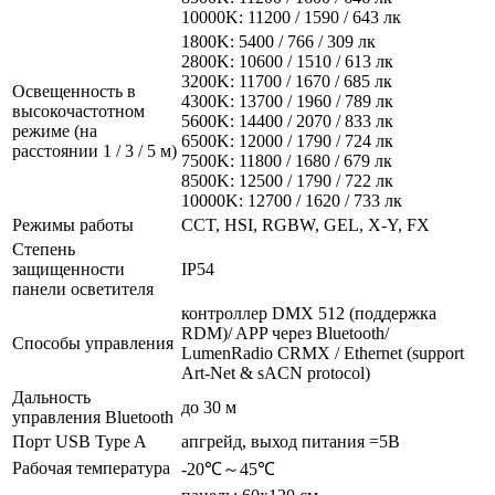
10000K: 11200 / 1590 / 643 лк
1800K: 5400 / 766 / 309 лк
2800K: 10600 / 1510 / 613 лк
3200K: 11700 / 1670 / 685 лк
Освещенность в
4300K: 13700 / 1960 / 789 лк
высокочастотном
5600K: 14400 / 2070 / 833 лк
режиме (на
6500K: 12000 / 1790 / 724 лк
расстоянии 1 / 3 / 5 м)
7500K: 11800 / 1680 / 679 лк
8500K: 12500 / 1790 / 722 лк
10000K: 12700 / 1620 / 733 лк
Режимы работы
CCT, HSI, RGBW, GEL, X-Y, FX
Степень
защищенности
IP54
панели осветителя
контроллер DMX 512 (поддержка
RDM)/ APP через Bluetooth/
Способы управления
LumenRadio CRMX / Ethernet (support
Art-Net & sACN protocol)
Дальность
до 30 м
управления Bluetooth
Порт USB Type A
апгрейд, выход питания =5В
Рабочая температура
-20℃～45℃