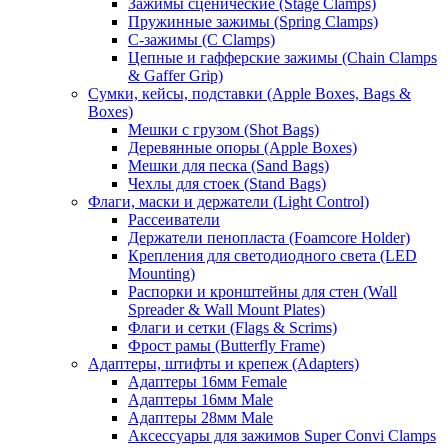
Зажимы сценические (Stage Clamps)
Пружинные зажимы (Spring Clamps)
С-зажимы (C Clamps)
Цепные и гафферские зажимы (Chain Clamps
& Gaffer Grip)
Сумки, кейсы, подставки (Apple Boxes, Bags &
Boxes)
Мешки с грузом (Shot Bags)
Деревянные опоры (Apple Boxes)
Мешки для песка (Sand Bags)
Чехлы для стоек (Stand Bags)
Флаги, маски и держатели (Light Control)
Рассеиватели
Держатели пенопласта (Foamcore Holder)
Крепления для светодиодного света (LED
Mounting)
Распорки и кронштейны для стен (Wall
Spreader & Wall Mount Plates)
Флаги и сетки (Flags & Scrims)
Фрост рамы (Butterfly Frame)
Адаптеры, штифты и крепеж (Adapters)
Адаптеры 16мм Female
Адаптеры 16мм Male
Адаптеры 28мм Male
Аксессуары для зажимов Super Convi Clamps