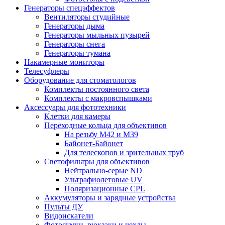
Генераторы спецэффектов
Вентиляторы студийные
Генераторы дыма
Генераторы мыльных пузырей
Генераторы снега
Генераторы тумана
Накамерные мониторы
Телесуфлеры
Оборудование для стоматологов
Комплекты постоянного света
Комплекты с макровспышками
Аксессуары для фототехники
Клетки для камеры
Переходные кольца для объективов
На резьбу М42 и М39
Байонет-Байонет
Для телескопов и зрительных труб
Светофильтры для объективов
Нейтрально-серые ND
Ультрафиолетовые UV
Поляризационные CPL
Аккумуляторы и зарядные устройства
Пульты ДУ
Видоискатели
Фотосумки, рюкзаки и чехлы