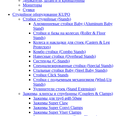
Держатели, штанги и кронштейны
Мониторы
Сумки
Студийное оборудование KUPO
Стойки студийные (Stands)
Алюминиевые стойки Baby (Aluminum Baby
Stand)
Стойки и базы на колесах (Roller & Floor
Stands)
Колеса и накладки для стоек (Casters & Leg
Protectors)
Комбо стойки (Combo Stands)
Навесные стойки (Overhead Stands)
Систенды (C-Stands)
Специализированные стойки (Special Stands)
Стальные стойки Baby (Steel Baby Stands)
Стойки Click Stands
Стойки с подъемным механизмом (Wind-Up
Stands)
Удлинители стоек (Stand Extension)
Зажимы, клипсы и струбцины (Couplers & Clamps)
Зажимы для труб ø48-50мм
Зажимы Super Claw
Зажимы Super Convi Clamps
Зажимы Super Viser Clamps