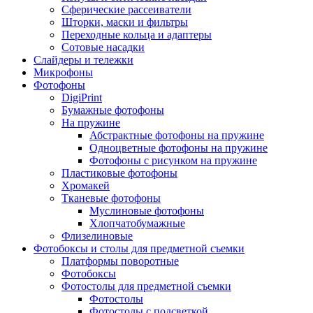
Сферические рассеиватели
Шторки, маски и фильтры
Переходные кольца и адаптеры
Сотовые насадки
Слайдеры и тележки
Микрофоны
Фотофоны
DigiPrint
Бумажные фотофоны
На пружине
Абстрактные фотофоны на пружине
Одноцветные фотофоны на пружине
Фотофоны с рисунком на пружине
Пластиковые фотофоны
Хромакей
Тканевые фотофоны
Муслиновые фотофоны
Хлопчатобумажные
Флизелиновые
Фотобоксы и столы для предметной съемки
Платформы поворотные
Фотобоксы
Фотостолы для предметной съемки
Фотостолы
Фотостолы с подсветкой