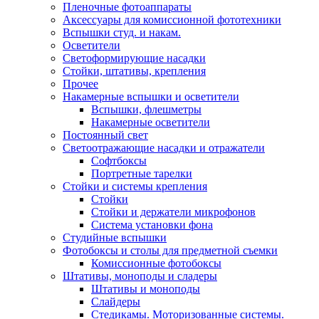
Пленочные фотоаппараты
Аксессуары для комиссионной фототехники
Вспышки студ. и накам.
Осветители
Светоформирующие насадки
Стойки, штативы, крепления
Прочее
Накамерные вспышки и осветители
Вспышки, флешметры
Накамерные осветители
Постоянный свет
Светоотражающие насадки и отражатели
Софтбоксы
Портретные тарелки
Стойки и системы крепления
Стойки
Стойки и держатели микрофонов
Система установки фона
Студийные вспышки
Фотобоксы и столы для предметной съемки
Комиссионные фотобоксы
Штативы, моноподы и сладеры
Штативы и моноподы
Слайдеры
Стедикамы. Моторизованные системы.