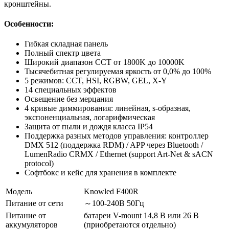
кронштейны.
Особенности:
Гибкая складная панель
Полный спектр цвета
Широкий диапазон CCT от 1800K до 10000K
Тысячебитная регулируемая яркость от 0,0% до 100%
5 режимов: CCT, HSI, RGBW, GEL, X-Y
14 специальных эффектов
Освещение без мерцания
4 кривые диммирования: линейная, s-образная,
экспоненциальная, логарифмическая
Защита от пыли и дождя класса IP54
Поддержка разных методов управления: контроллер
DMX 512 (поддержка RDM) / APP через Bluetooth /
LumenRadio CRMX / Ethernet (support Art-Net & sACN
protocol)
Софтбокс и кейс для хранения в комплекте
Модель
Knowled F400R
Питание от сети
～100-240В 50Гц
Питание от
батареи V-mount 14,8 В или 26 В
аккумуляторов
(приобретаются отдельно)