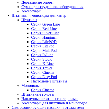
Деревянные опоры
Сумки для студийного оборудования
Аксессуары
Штативы и моноподы для камер
Штативы
Серия Green Line
Серия Red Line
Серия Silver Line
Серия Hangman
Серия LifePOD
Серия LitePod
Серия MultiPod
Серия R-Line
Серия Studio
Серия X-Line
Серия Travel
Серия Cinema
Серия Easy Pod
Настольные штативы
Моноподы
Серия Cinema
Штативные головы
Наплечные штативы и стедикамы
Аксессуары для штативов и моноподов
Светоформирующие насадки и отражатели