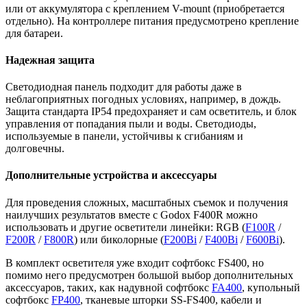
или от аккумулятора с креплением V-mount (приобретается
отдельно). На контроллере питания предусмотрено крепление
для батареи.
Надежная защита
Светодиодная панель подходит для работы даже в
неблагоприятных погодных условиях, например, в дождь.
Защита стандарта IP54 предохраняет и сам осветитель, и блок
управления от попадания пыли и воды. Светодиоды,
используемые в панели, устойчивы к сгибаниям и
долговечны.
Дополнительные устройства и аксессуары
Для проведения сложных, масштабных съемок и получения
наилучших результатов вместе с Godox F400R можно
использовать и другие осветители линейки: RGB (
F100R
/
F200R
/
F800R
) или биколорные (
F200Bi
/
F400Bi
/
F600Bi
).
В комплект осветителя уже входит софтбокс FS400, но
помимо него предусмотрен большой выбор дополнительных
аксессуаров, таких, как надувной софтбокс
FA400
, купольный
софтбокс
FP400
, тканевые шторки SS-FS400, кабели и