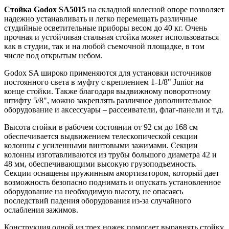
Стойка Godox SA5015
на складной колесной опоре позволяет
надежно устанавливать и легко перемещать различные
студийные осветительные приборы весом до 40 кг. Очень
прочная и устойчивая стальная стойка может использоваться
как в студии, так и на любой съемочной площадке, в том
числе под открытым небом.
Godox SA широко применяются для установки источников
постоянного света в муфту с креплением 1-1/8" Junior на
конце стойки. Также благодаря выдвижному поворотному
штифту 5/8", можно закреплять различное дополнительное
оборудование и аксессуары – рассеиватели, флаг-панели и т.д.
Высота стойки в рабочем состоянии от 92 см до 168 см
обеспечивается выдвижением телескопической секции
колонны с усиленными винтовыми зажимами. Секции
колонны изготавливаются из трубы большого диаметра 42 и
48 мм, обеспечивающими высокую грузоподъемность.
Секции оснащены пружинным амортизатором, который дает
возможность безопасно поднимать и опускать установленное
оборудование на необходимую высоту, не опасаясь
последствий падения оборудования из-за случайного
ослабления зажимов.
Конструкция одной из трех ножек помогает выравнять стойку