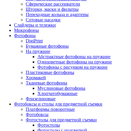
Сферические рассеиватели
Шторки, маски и фильтры
Переходные кольца и адаптеры
Сотовые насадки
Слайдеры и тележки
Микрофоны
Фотофоны
DigiPrint
Бумажные фотофоны
На пружине
Абстрактные фотофоны на пружине
Одноцветные фотофоны на пружине
Фотофоны с рисунком на пружине
Пластиковые фотофоны
Хромакей
Тканевые фотофоны
Муслиновые фотофоны
Хлопчатобумажные
Флизелиновые
Фотобоксы и столы для предметной съемки
Платформы поворотные
Фотобоксы
Фотостолы для предметной съемки
Фотостолы
Фотостолы с подсветкой