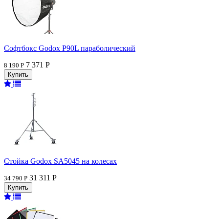
Софтбокс Godox P90L параболический
7 371 Р
8 190 Р
Стойка Godox SA5045 на колесах
31 311 Р
34 790 Р