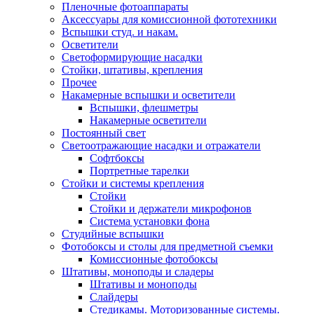
Пленочные фотоаппараты
Аксессуары для комиссионной фототехники
Вспышки студ. и накам.
Осветители
Светоформирующие насадки
Стойки, штативы, крепления
Прочее
Накамерные вспышки и осветители
Вспышки, флешметры
Накамерные осветители
Постоянный свет
Светоотражающие насадки и отражатели
Софтбоксы
Портретные тарелки
Стойки и системы крепления
Стойки
Стойки и держатели микрофонов
Система установки фона
Студийные вспышки
Фотобоксы и столы для предметной съемки
Комиссионные фотобоксы
Штативы, моноподы и сладеры
Штативы и моноподы
Слайдеры
Стедикамы. Моторизованные системы.