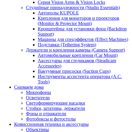
Серия Vision Arms & Vision Locks
Студийные принадлежности (Studio Essentials)
Автополы KUPOLE
Крепления для мониторов и проекторов
(Monitor & Projector Mount)
Кронштейны для установки фона (Backdrop
Support)
Машины для спецэффектов (Effect Machines)
Подставки (Tethering System)
Держатели и крепления камеры (Camera Support)
Автомобильные крепления (Car Mount)
Аксессуары для стедикамов (Steadicam
Accessories)
Вакуумные присоски (Suction Cups)
Инструменты ассистента оператора (A.C.
Tools)
Снимаем дома
Микрофоны
Осветители
Светоформирующие насадки
Стойки, штативы, держатели
Фоны и отражатели
Фотобоксы и фотостолы
Комиссионная техника и аксессуары
Объективы