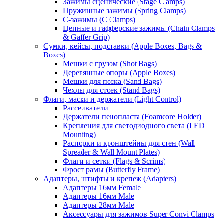
Зажимы сценические (Stage Clamps)
Пружинные зажимы (Spring Clamps)
С-зажимы (C Clamps)
Цепные и гафферские зажимы (Chain Clamps
& Gaffer Grip)
Сумки, кейсы, подставки (Apple Boxes, Bags &
Boxes)
Мешки с грузом (Shot Bags)
Деревянные опоры (Apple Boxes)
Мешки для песка (Sand Bags)
Чехлы для стоек (Stand Bags)
Флаги, маски и держатели (Light Control)
Рассеиватели
Держатели пенопласта (Foamcore Holder)
Крепления для светодиодного света (LED
Mounting)
Распорки и кронштейны для стен (Wall
Spreader & Wall Mount Plates)
Флаги и сетки (Flags & Scrims)
Фрост рамы (Butterfly Frame)
Адаптеры, штифты и крепеж (Adapters)
Адаптеры 16мм Female
Адаптеры 16мм Male
Адаптеры 28мм Male
Аксессуары для зажимов Super Convi Clamps