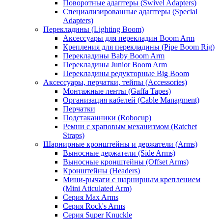
Поворотные адаптеры (Swivel Adapters)
Специализированные адаптеры (Special
Adapters)
Перекладины (Lighting Boom)
Аксессуары для перекладин Boom Arm
Крепления для перекладины (Pipe Boom Rig)
Перекладины Baby Boom Arm
Перекладины Junior Boom Arm
Перекладины редукторные Big Boom
Аксессуары, перчатки, тейпы (Accessories)
Монтажные ленты (Gaffa Tapes)
Организация кабелей (Cable Managment)
Перчатки
Подстаканники (Robocup)
Ремни с храповым механизмом (Ratchet
Straps)
Шарнирные кронштейны и держатели (Arms)
Выносные держатели (Side Arms)
Выносные кронштейны (Offset Arms)
Кронштейны (Headers)
Мини-рычаги с шарнирным креплением
(Mini Aticulated Arm)
Серия Max Arms
Серия Rock's Arms
Серия Super Knuckle