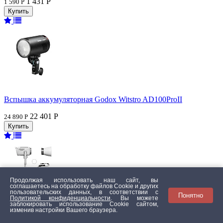
1 431 Р
1 590 Р
Вспышка аккумуляторная Godox Witstro AD100ProII
22 401 Р
24 890 Р
Продолжая использовать наш сайт, вы
соглашаетесь на обработку файлов Сookie и других
пользовательских данных, в соответствии с
Понятно
Политикой конфиденциальности
. Вы можете
заблокировать использование Cookie сайтом,
изменив настройки Вашего браузера.
Осветитель светодиодный Godox LITEMONS LA600R K1