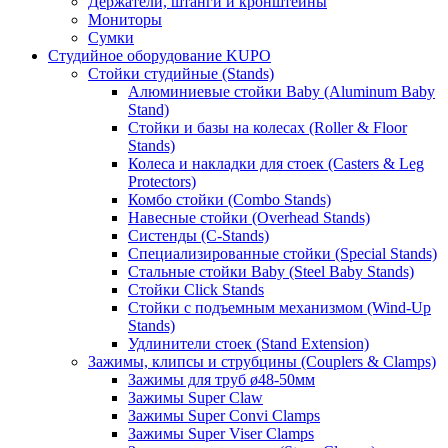
Держатели, штанги и кронштейны
Мониторы
Сумки
Студийное оборудование KUPO
Стойки студийные (Stands)
Алюминиевые стойки Baby (Aluminum Baby
Stand)
Стойки и базы на колесах (Roller & Floor
Stands)
Колеса и накладки для стоек (Casters & Leg
Protectors)
Комбо стойки (Combo Stands)
Навесные стойки (Overhead Stands)
Систенды (C-Stands)
Специализированные стойки (Special Stands)
Стальные стойки Baby (Steel Baby Stands)
Стойки Click Stands
Стойки с подъемным механизмом (Wind-Up
Stands)
Удлинители стоек (Stand Extension)
Зажимы, клипсы и струбцины (Couplers & Clamps)
Зажимы для труб ø48-50мм
Зажимы Super Claw
Зажимы Super Convi Clamps
Зажимы Super Viser Clamps