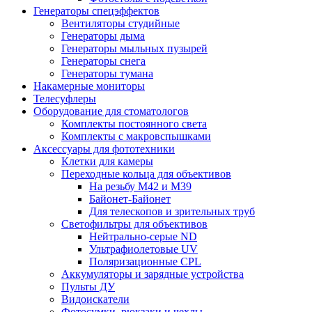
Генераторы спецэффектов
Вентиляторы студийные
Генераторы дыма
Генераторы мыльных пузырей
Генераторы снега
Генераторы тумана
Накамерные мониторы
Телесуфлеры
Оборудование для стоматологов
Комплекты постоянного света
Комплекты с макровспышками
Аксессуары для фототехники
Клетки для камеры
Переходные кольца для объективов
На резьбу М42 и М39
Байонет-Байонет
Для телескопов и зрительных труб
Светофильтры для объективов
Нейтрально-серые ND
Ультрафиолетовые UV
Поляризационные CPL
Аккумуляторы и зарядные устройства
Пульты ДУ
Видоискатели
Фотосумки, рюкзаки и чехлы