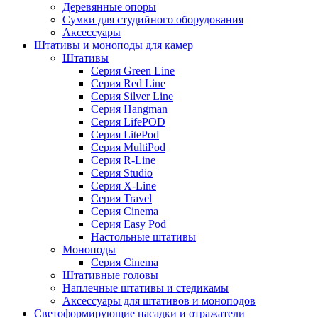
Деревянные опоры
Сумки для студийного оборудования
Аксессуары
Штативы и моноподы для камер
Штативы
Серия Green Line
Серия Red Line
Серия Silver Line
Серия Hangman
Серия LifePOD
Серия LitePod
Серия MultiPod
Серия R-Line
Серия Studio
Серия X-Line
Серия Travel
Серия Cinema
Серия Easy Pod
Настольные штативы
Моноподы
Серия Cinema
Штативные головы
Наплечные штативы и стедикамы
Аксессуары для штативов и моноподов
Светоформирующие насадки и отражатели