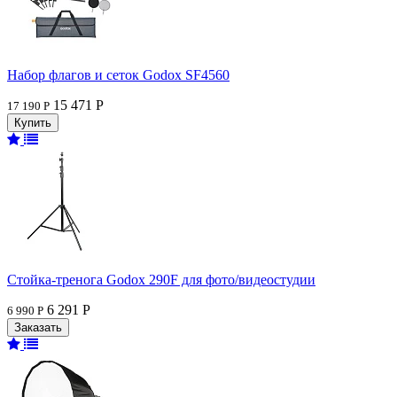
Набор флагов и сеток Godox SF4560
15 471 Р
17 190 Р
Стойка-тренога Godox 290F для фото/видеостудии
6 291 Р
6 990 Р