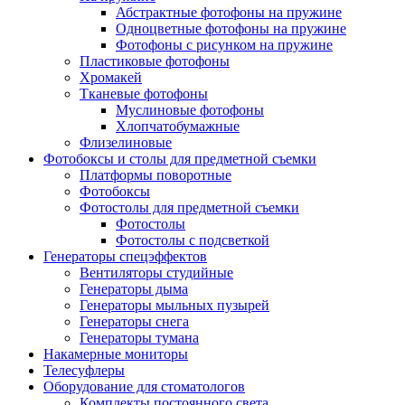
Абстрактные фотофоны на пружине
Одноцветные фотофоны на пружине
Фотофоны с рисунком на пружине
Пластиковые фотофоны
Хромакей
Тканевые фотофоны
Муслиновые фотофоны
Хлопчатобумажные
Флизелиновые
Фотобоксы и столы для предметной съемки
Платформы поворотные
Фотобоксы
Фотостолы для предметной съемки
Фотостолы
Фотостолы с подсветкой
Генераторы спецэффектов
Вентиляторы студийные
Генераторы дыма
Генераторы мыльных пузырей
Генераторы снега
Генераторы тумана
Накамерные мониторы
Телесуфлеры
Оборудование для стоматологов
Комплекты постоянного света