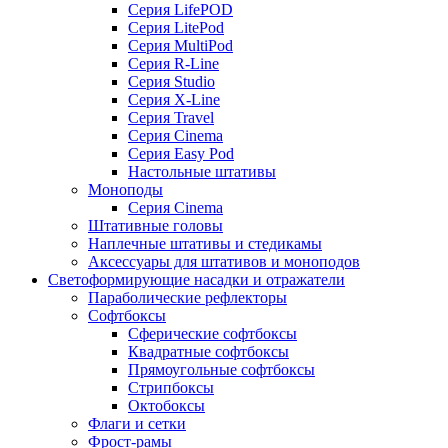
Серия LifePOD
Серия LitePod
Серия MultiPod
Серия R-Line
Серия Studio
Серия X-Line
Серия Travel
Серия Cinema
Серия Easy Pod
Настольные штативы
Моноподы
Серия Cinema
Штативные головы
Наплечные штативы и стедикамы
Аксессуары для штативов и моноподов
Светоформирующие насадки и отражатели
Параболические рефлекторы
Софтбоксы
Сферические софтбоксы
Квадратные софтбоксы
Прямоугольные софтбоксы
Стрипбоксы
Октобоксы
Флаги и сетки
Фрост-рамы