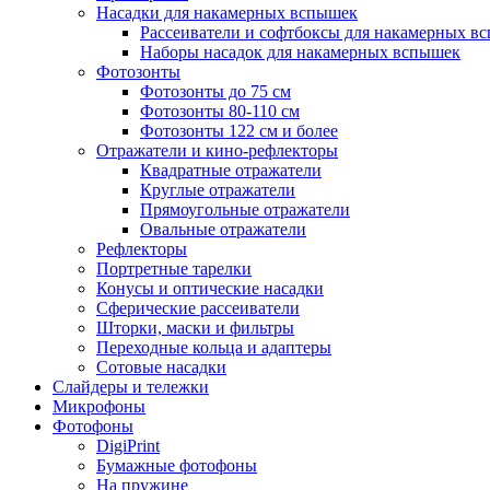
Насадки для накамерных вспышек
Рассеиватели и софтбоксы для накамерных в
Наборы насадок для накамерных вспышек
Фотозонты
Фотозонты до 75 см
Фотозонты 80-110 см
Фотозонты 122 см и более
Отражатели и кино-рефлекторы
Квадратные отражатели
Круглые отражатели
Прямоугольные отражатели
Овальные отражатели
Рефлекторы
Портретные тарелки
Конусы и оптические насадки
Сферические рассеиватели
Шторки, маски и фильтры
Переходные кольца и адаптеры
Сотовые насадки
Слайдеры и тележки
Микрофоны
Фотофоны
DigiPrint
Бумажные фотофоны
На пружине