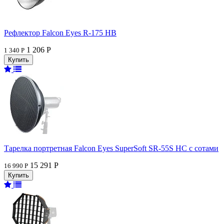
Рефлектор Falcon Eyes R-175 HB
1 206 Р
1 340 Р
Тарелка портретная Falcon Eyes SuperSoft SR-55S HC c сотами
15 291 Р
16 990 Р