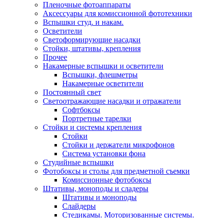
Пленочные фотоаппараты
Аксессуары для комиссионной фототехники
Вспышки студ. и накам.
Осветители
Светоформирующие насадки
Стойки, штативы, крепления
Прочее
Накамерные вспышки и осветители
Вспышки, флешметры
Накамерные осветители
Постоянный свет
Светоотражающие насадки и отражатели
Софтбоксы
Портретные тарелки
Стойки и системы крепления
Стойки
Стойки и держатели микрофонов
Система установки фона
Студийные вспышки
Фотобоксы и столы для предметной съемки
Комиссионные фотобоксы
Штативы, моноподы и сладеры
Штативы и моноподы
Слайдеры
Стедикамы. Моторизованные системы.