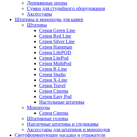
Деревянные опоры
Сумки для студийного оборудования
Аксессуары
Штативы и моноподы для камер
Штативы
Серия Green Line
Серия Red Line
Серия Silver Line
Серия Hangman
Серия LifePOD
Серия LitePod
Серия MultiPod
Серия R-Line
Серия Studio
Серия X-Line
Серия Travel
Серия Cinema
Серия Easy Pod
Настольные штативы
Моноподы
Серия Cinema
Штативные головы
Наплечные штативы и стедикамы
Аксессуары для штативов и моноподов
Светоформирующие насадки и отражатели