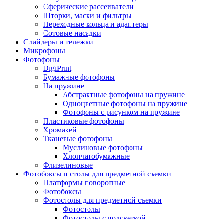
Сферические рассеиватели
Шторки, маски и фильтры
Переходные кольца и адаптеры
Сотовые насадки
Слайдеры и тележки
Микрофоны
Фотофоны
DigiPrint
Бумажные фотофоны
На пружине
Абстрактные фотофоны на пружине
Одноцветные фотофоны на пружине
Фотофоны с рисунком на пружине
Пластиковые фотофоны
Хромакей
Тканевые фотофоны
Муслиновые фотофоны
Хлопчатобумажные
Флизелиновые
Фотобоксы и столы для предметной съемки
Платформы поворотные
Фотобоксы
Фотостолы для предметной съемки
Фотостолы
Фотостолы с подсветкой