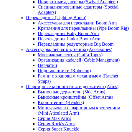
Поворотные адаптеры (Swivel Adapters)
Специализированные адаптеры (Special
Adapters)
Перекладины (Lighting Boom)
Аксессуары для перекладин Boom Arm
Крепления для перекладины (Pipe Boom Rig)
Перекладины Baby Boom Arm
Перекладины Junior Boom Arm
Перекладины редукторные Big Boom
Аксессуары, перчатки, тейпы (Accessories)
Монтажные ленты (Gaffa Tapes)
Организация кабелей (Cable Managment)
Перчатки
Подстаканники (Robocup)
Ремни с храповым механизмом (Ratchet
Straps)
Шарнирные кронштейны и держатели (Arms)
Выносные держатели (Side Arms)
Выносные кронштейны (Offset Arms)
Кронштейны (Headers)
Мини-рычаги с шарнирным креплением
(Mini Aticulated Arm)
Серия Max Arms
Серия Rock's Arms
Серия Super Knuckle