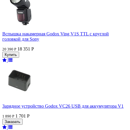
Вспышка накамерная Godox Ving V1S TTL с круглой
головкой для Sony
18 351 Р
20 390 Р
Зарядное устройство Godox VC26 USB для аккумулятора V1
1 701 Р
1 890 Р