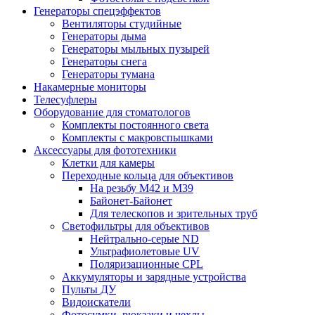
Генераторы спецэффектов
Вентиляторы студийные
Генераторы дыма
Генераторы мыльных пузырей
Генераторы снега
Генераторы тумана
Накамерные мониторы
Телесуфлеры
Оборудование для стоматологов
Комплекты постоянного света
Комплекты с макровспышками
Аксессуары для фототехники
Клетки для камеры
Переходные кольца для объективов
На резьбу М42 и М39
Байонет-Байонет
Для телескопов и зрительных труб
Светофильтры для объективов
Нейтрально-серые ND
Ультрафиолетовые UV
Поляризационные CPL
Аккумуляторы и зарядные устройства
Пульты ДУ
Видоискатели
Фотосумки, рюкзаки и чехлы