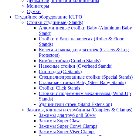
Держатели, штанги и кронштейны
Мониторы
Сумки
Студийное оборудование KUPO
Стойки студийные (Stands)
Алюминиевые стойки Baby (Aluminum Baby
Stand)
Стойки и базы на колесах (Roller & Floor
Stands)
Колеса и накладки для стоек (Casters & Leg
Protectors)
Комбо стойки (Combo Stands)
Навесные стойки (Overhead Stands)
Систенды (C-Stands)
Специализированные стойки (Special Stands)
Стальные стойки Baby (Steel Baby Stands)
Стойки Click Stands
Стойки с подъемным механизмом (Wind-Up
Stands)
Удлинители стоек (Stand Extension)
Зажимы, клипсы и струбцины (Couplers & Clamps)
Зажимы для труб ø48-50мм
Зажимы Super Claw
Зажимы Super Convi Clamps
Зажимы Super Viser Clamps