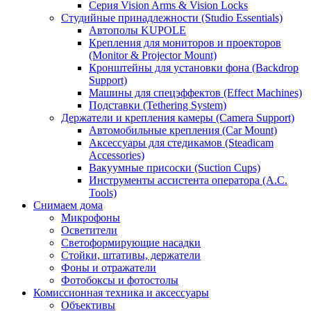
Серия Vision Arms & Vision Locks
Студийные принадлежности (Studio Essentials)
Автополы KUPOLE
Крепления для мониторов и проекторов
(Monitor & Projector Mount)
Кронштейны для установки фона (Backdrop
Support)
Машины для спецэффектов (Effect Machines)
Подставки (Tethering System)
Держатели и крепления камеры (Camera Support)
Автомобильные крепления (Car Mount)
Аксессуары для стедикамов (Steadicam
Accessories)
Вакуумные присоски (Suction Cups)
Инструменты ассистента оператора (A.C.
Tools)
Снимаем дома
Микрофоны
Осветители
Светоформирующие насадки
Стойки, штативы, держатели
Фоны и отражатели
Фотобоксы и фотостолы
Комиссионная техника и аксессуары
Объективы