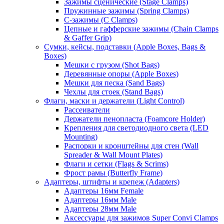
Зажимы сценические (Stage Clamps)
Пружинные зажимы (Spring Clamps)
С-зажимы (C Clamps)
Цепные и гафферские зажимы (Chain Clamps
& Gaffer Grip)
Сумки, кейсы, подставки (Apple Boxes, Bags &
Boxes)
Мешки с грузом (Shot Bags)
Деревянные опоры (Apple Boxes)
Мешки для песка (Sand Bags)
Чехлы для стоек (Stand Bags)
Флаги, маски и держатели (Light Control)
Рассеиватели
Держатели пенопласта (Foamcore Holder)
Крепления для светодиодного света (LED
Mounting)
Распорки и кронштейны для стен (Wall
Spreader & Wall Mount Plates)
Флаги и сетки (Flags & Scrims)
Фрост рамы (Butterfly Frame)
Адаптеры, штифты и крепеж (Adapters)
Адаптеры 16мм Female
Адаптеры 16мм Male
Адаптеры 28мм Male
Аксессуары для зажимов Super Convi Clamps