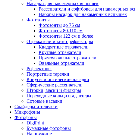
Насадки для накамерных вспышек
Рассеиватели и софтбоксы для накамерных в
Наборы насадок для накамерных вспышек
Фотозонты
Фотозонты до 75 см
Фотозонты 80-110 см
Фотозонты 122 см и более
Отражатели и кино-рефлекторы
Квадратные отражатели
Круглые отражатели
Прямоугольные отражатели
Овальные отражатели
Рефлекторы
Портретные тарелки
Конусы и оптические насадки
Сферические рассеиватели
Шторки, маски и фильтры
Переходные кольца и адаптеры
Сотовые насадки
Слайдеры и тележки
Микрофоны
Фотофоны
DigiPrint
Бумажные фотофоны
На пружине