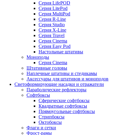
Серия LifePOD
Серия LitePod
Серия MultiPod
Серия R-Line
Серия Studio
Серия X-Line
Серия Travel
Серия Cinema
Серия Easy Pod
Настольные штативы
Моноподы
Серия Cinema
Штативные головы
Наплечные штативы и стедикамы
Аксессуары для штативов и моноподов
Светоформирующие насадки и отражатели
Параболические рефлекторы
Софтбоксы
Сферические софтбоксы
Квадратные софтбоксы
Прямоугольные софтбоксы
Стрипбоксы
Октобоксы
Флаги и сетки
Фрост-рамы