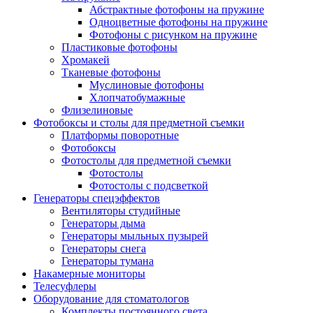
Абстрактные фотофоны на пружине
Одноцветные фотофоны на пружине
Фотофоны с рисунком на пружине
Пластиковые фотофоны
Хромакей
Тканевые фотофоны
Муслиновые фотофоны
Хлопчатобумажные
Флизелиновые
Фотобоксы и столы для предметной съемки
Платформы поворотные
Фотобоксы
Фотостолы для предметной съемки
Фотостолы
Фотостолы с подсветкой
Генераторы спецэффектов
Вентиляторы студийные
Генераторы дыма
Генераторы мыльных пузырей
Генераторы снега
Генераторы тумана
Накамерные мониторы
Телесуфлеры
Оборудование для стоматологов
Комплекты постоянного света