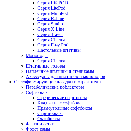
Серия LifePOD
Серия LitePod
Серия MultiPod
Серия R-Line
Серия Studio
Серия X-Line
Серия Travel
Серия Cinema
Серия Easy Pod
Настольные штативы
Моноподы
Серия Cinema
Штативные головы
Наплечные штативы и стедикамы
Аксессуары для штативов и моноподов
Светоформирующие насадки и отражатели
Параболические рефлекторы
Софтбоксы
Сферические софтбоксы
Квадратные софтбоксы
Прямоугольные софтбоксы
Стрипбоксы
Октобоксы
Флаги и сетки
Фрост-рамы