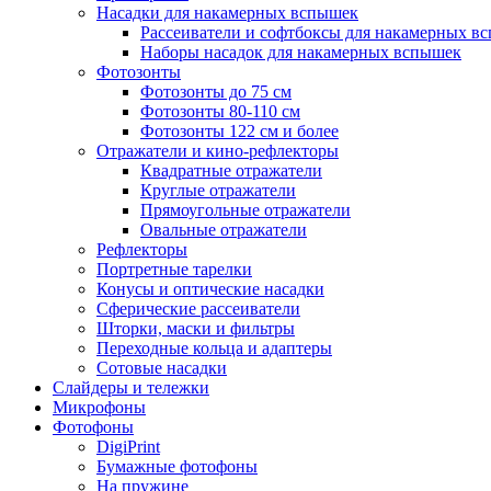
Насадки для накамерных вспышек
Рассеиватели и софтбоксы для накамерных в
Наборы насадок для накамерных вспышек
Фотозонты
Фотозонты до 75 см
Фотозонты 80-110 см
Фотозонты 122 см и более
Отражатели и кино-рефлекторы
Квадратные отражатели
Круглые отражатели
Прямоугольные отражатели
Овальные отражатели
Рефлекторы
Портретные тарелки
Конусы и оптические насадки
Сферические рассеиватели
Шторки, маски и фильтры
Переходные кольца и адаптеры
Сотовые насадки
Слайдеры и тележки
Микрофоны
Фотофоны
DigiPrint
Бумажные фотофоны
На пружине