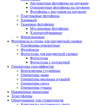
Абстрактные фотофоны на пружине
Одноцветные фотофоны на пружине
Фотофоны с рисунком на пружине
Пластиковые фотофоны
Хромакей
Тканевые фотофоны
Муслиновые фотофоны
Хлопчатобумажные
Флизелиновые
Фотобоксы и столы для предметной съемки
Платформы поворотные
Фотобоксы
Фотостолы для предметной съемки
Фотостолы
Фотостолы с подсветкой
Генераторы спецэффектов
Вентиляторы студийные
Генераторы дыма
Генераторы мыльных пузырей
Генераторы снега
Генераторы тумана
Накамерные мониторы
Телесуфлеры
Оборудование для стоматологов
Комплекты постоянного света