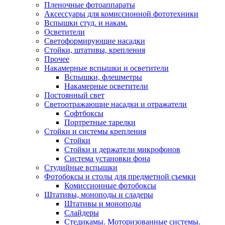
Пленочные фотоаппараты
Аксессуары для комиссионной фототехники
Вспышки студ. и накам.
Осветители
Светоформирующие насадки
Стойки, штативы, крепления
Прочее
Накамерные вспышки и осветители
Вспышки, флешметры
Накамерные осветители
Постоянный свет
Светоотражающие насадки и отражатели
Софтбоксы
Портретные тарелки
Стойки и системы крепления
Стойки
Стойки и держатели микрофонов
Система установки фона
Студийные вспышки
Фотобоксы и столы для предметной съемки
Комиссионные фотобоксы
Штативы, моноподы и сладеры
Штативы и моноподы
Слайдеры
Стедикамы. Моторизованные системы.