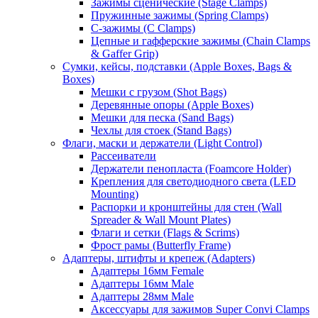
Зажимы сценические (Stage Clamps)
Пружинные зажимы (Spring Clamps)
С-зажимы (C Clamps)
Цепные и гафферские зажимы (Chain Clamps
& Gaffer Grip)
Сумки, кейсы, подставки (Apple Boxes, Bags &
Boxes)
Мешки с грузом (Shot Bags)
Деревянные опоры (Apple Boxes)
Мешки для песка (Sand Bags)
Чехлы для стоек (Stand Bags)
Флаги, маски и держатели (Light Control)
Рассеиватели
Держатели пенопласта (Foamcore Holder)
Крепления для светодиодного света (LED
Mounting)
Распорки и кронштейны для стен (Wall
Spreader & Wall Mount Plates)
Флаги и сетки (Flags & Scrims)
Фрост рамы (Butterfly Frame)
Адаптеры, штифты и крепеж (Adapters)
Адаптеры 16мм Female
Адаптеры 16мм Male
Адаптеры 28мм Male
Аксессуары для зажимов Super Convi Clamps