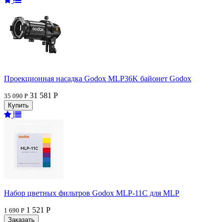
Проекционная насадка Godox MLP36K байонет Godox
31 581 Р
35 090 Р
Набор цветных фильтров Godox MLP-11C для MLP
1 521 Р
1 690 Р