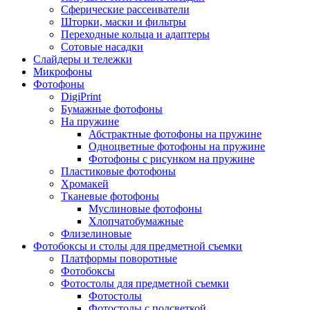
Сферические рассеиватели
Шторки, маски и фильтры
Переходные кольца и адаптеры
Сотовые насадки
Слайдеры и тележки
Микрофоны
Фотофоны
DigiPrint
Бумажные фотофоны
На пружине
Абстрактные фотофоны на пружине
Одноцветные фотофоны на пружине
Фотофоны с рисунком на пружине
Пластиковые фотофоны
Хромакей
Тканевые фотофоны
Муслиновые фотофоны
Хлопчатобумажные
Флизелиновые
Фотобоксы и столы для предметной съемки
Платформы поворотные
Фотобоксы
Фотостолы для предметной съемки
Фотостолы
Фотостолы с подсветкой