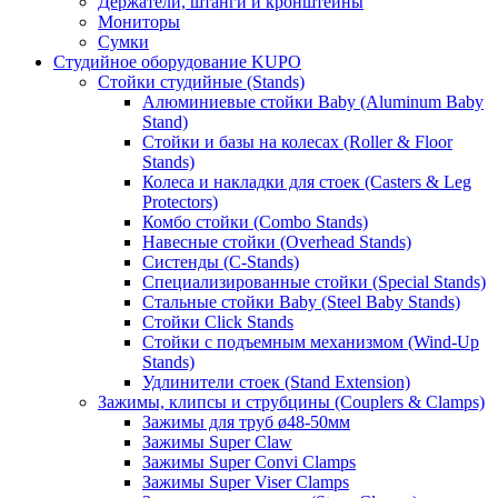
Держатели, штанги и кронштейны
Мониторы
Сумки
Студийное оборудование KUPO
Стойки студийные (Stands)
Алюминиевые стойки Baby (Aluminum Baby
Stand)
Стойки и базы на колесах (Roller & Floor
Stands)
Колеса и накладки для стоек (Casters & Leg
Protectors)
Комбо стойки (Combo Stands)
Навесные стойки (Overhead Stands)
Систенды (C-Stands)
Специализированные стойки (Special Stands)
Стальные стойки Baby (Steel Baby Stands)
Стойки Click Stands
Стойки с подъемным механизмом (Wind-Up
Stands)
Удлинители стоек (Stand Extension)
Зажимы, клипсы и струбцины (Couplers & Clamps)
Зажимы для труб ø48-50мм
Зажимы Super Claw
Зажимы Super Convi Clamps
Зажимы Super Viser Clamps