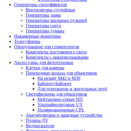
Генераторы спецэффектов
Вентиляторы студийные
Генераторы дыма
Генераторы мыльных пузырей
Генераторы снега
Генераторы тумана
Накамерные мониторы
Телесуфлеры
Оборудование для стоматологов
Комплекты постоянного света
Комплекты с макровспышками
Аксессуары для фототехники
Клетки для камеры
Переходные кольца для объективов
На резьбу М42 и М39
Байонет-Байонет
Для телескопов и зрительных труб
Светофильтры для объективов
Нейтрально-серые ND
Ультрафиолетовые UV
Поляризационные CPL
Аккумуляторы и зарядные устройства
Пульты ДУ
Видоискатели
Фотосумки, рюкзаки и чехлы