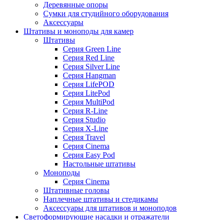
Деревянные опоры
Сумки для студийного оборудования
Аксессуары
Штативы и моноподы для камер
Штативы
Серия Green Line
Серия Red Line
Серия Silver Line
Серия Hangman
Серия LifePOD
Серия LitePod
Серия MultiPod
Серия R-Line
Серия Studio
Серия X-Line
Серия Travel
Серия Cinema
Серия Easy Pod
Настольные штативы
Моноподы
Серия Cinema
Штативные головы
Наплечные штативы и стедикамы
Аксессуары для штативов и моноподов
Светоформирующие насадки и отражатели