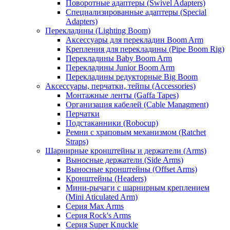
Поворотные адаптеры (Swivel Adapters)
Специализированные адаптеры (Special
Adapters)
Перекладины (Lighting Boom)
Аксессуары для перекладин Boom Arm
Крепления для перекладины (Pipe Boom Rig)
Перекладины Baby Boom Arm
Перекладины Junior Boom Arm
Перекладины редукторные Big Boom
Аксессуары, перчатки, тейпы (Accessories)
Монтажные ленты (Gaffa Tapes)
Организация кабелей (Cable Managment)
Перчатки
Подстаканники (Robocup)
Ремни с храповым механизмом (Ratchet
Straps)
Шарнирные кронштейны и держатели (Arms)
Выносные держатели (Side Arms)
Выносные кронштейны (Offset Arms)
Кронштейны (Headers)
Мини-рычаги с шарнирным креплением
(Mini Aticulated Arm)
Серия Max Arms
Серия Rock's Arms
Серия Super Knuckle