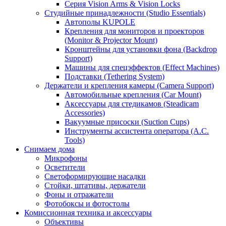
Серия Vision Arms & Vision Locks
Студийные принадлежности (Studio Essentials)
Автополы KUPOLE
Крепления для мониторов и проекторов
(Monitor & Projector Mount)
Кронштейны для установки фона (Backdrop
Support)
Машины для спецэффектов (Effect Machines)
Подставки (Tethering System)
Держатели и крепления камеры (Camera Support)
Автомобильные крепления (Car Mount)
Аксессуары для стедикамов (Steadicam
Accessories)
Вакуумные присоски (Suction Cups)
Инструменты ассистента оператора (A.C.
Tools)
Снимаем дома
Микрофоны
Осветители
Светоформирующие насадки
Стойки, штативы, держатели
Фоны и отражатели
Фотобоксы и фотостолы
Комиссионная техника и аксессуары
Объективы