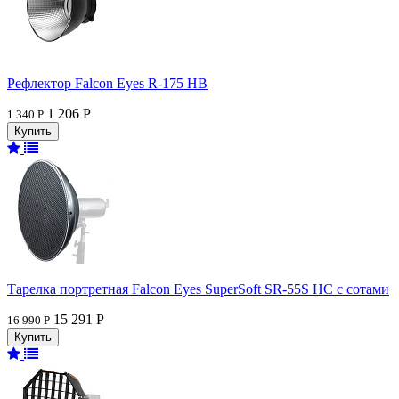
Рефлектор Falcon Eyes R-175 HB
1 206 Р
1 340 Р
Тарелка портретная Falcon Eyes SuperSoft SR-55S HC c сотами
15 291 Р
16 990 Р