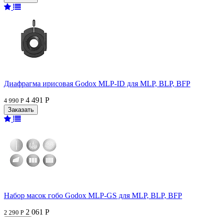
Диафрагма ирисовая Godox MLP-ID для MLP, BLP, BFP
4 491 Р
4 990 Р
Набор масок гобо Godox MLP-GS для MLP, BLP, BFP
2 061 Р
2 290 Р