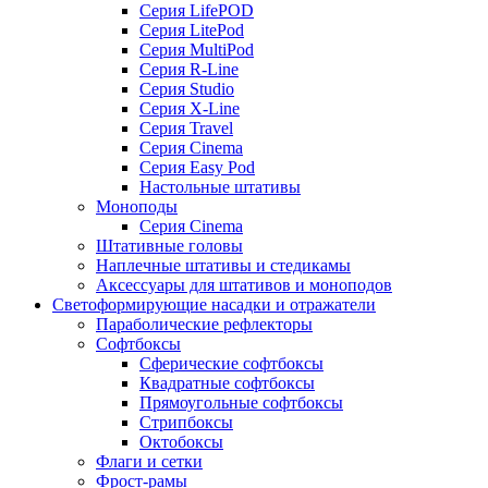
Серия LifePOD
Серия LitePod
Серия MultiPod
Серия R-Line
Серия Studio
Серия X-Line
Серия Travel
Серия Cinema
Серия Easy Pod
Настольные штативы
Моноподы
Серия Cinema
Штативные головы
Наплечные штативы и стедикамы
Аксессуары для штативов и моноподов
Светоформирующие насадки и отражатели
Параболические рефлекторы
Софтбоксы
Сферические софтбоксы
Квадратные софтбоксы
Прямоугольные софтбоксы
Стрипбоксы
Октобоксы
Флаги и сетки
Фрост-рамы