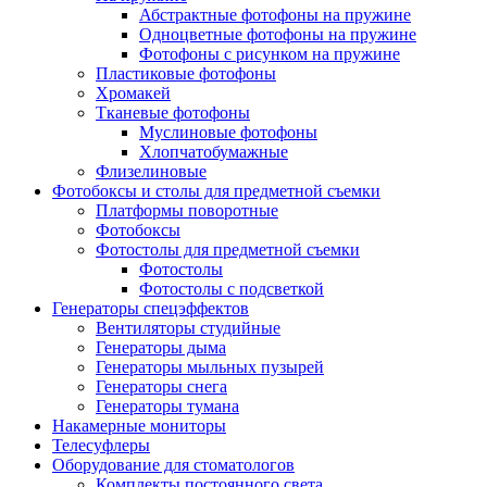
Абстрактные фотофоны на пружине
Одноцветные фотофоны на пружине
Фотофоны с рисунком на пружине
Пластиковые фотофоны
Хромакей
Тканевые фотофоны
Муслиновые фотофоны
Хлопчатобумажные
Флизелиновые
Фотобоксы и столы для предметной съемки
Платформы поворотные
Фотобоксы
Фотостолы для предметной съемки
Фотостолы
Фотостолы с подсветкой
Генераторы спецэффектов
Вентиляторы студийные
Генераторы дыма
Генераторы мыльных пузырей
Генераторы снега
Генераторы тумана
Накамерные мониторы
Телесуфлеры
Оборудование для стоматологов
Комплекты постоянного света