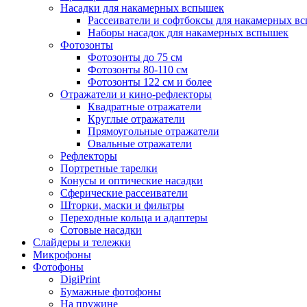
Насадки для накамерных вспышек
Рассеиватели и софтбоксы для накамерных в
Наборы насадок для накамерных вспышек
Фотозонты
Фотозонты до 75 см
Фотозонты 80-110 см
Фотозонты 122 см и более
Отражатели и кино-рефлекторы
Квадратные отражатели
Круглые отражатели
Прямоугольные отражатели
Овальные отражатели
Рефлекторы
Портретные тарелки
Конусы и оптические насадки
Сферические рассеиватели
Шторки, маски и фильтры
Переходные кольца и адаптеры
Сотовые насадки
Слайдеры и тележки
Микрофоны
Фотофоны
DigiPrint
Бумажные фотофоны
На пружине