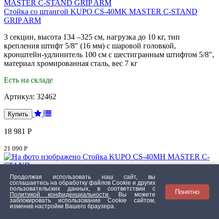
Стойка со штангой KUPO CS-40MK MASTER C-STAND
GRIP ARM
3 секции, высота 134 –325 см, нагрузка до 10 кг, тип
крепления штифт 5/8" (16 мм) с шаровой головкой,
кронштейн-удлинитель 100 см с шестигранным штифтом 5/8",
материал хромированная сталь, вес 7 кг
Есть на складе
Артикул:
32462
18 981 Р
21 090 Р
Стойка KUPO CS-40M MASTER C-STAND
Продолжая использовать наш сайт, вы
соглашаетесь на обработку файлов Сookie и других
пользовательских данных, в соответствии с
3 секции, высота 134 –325 см, нагрузка до 10 кг, тип
Понятно
Политикой конфиденциальности
. Вы можете
крепления штифт 5/8" (16 мм) с шаровой головкой, материал
заблокировать использование Cookie сайтом,
изменив настройки Вашего браузера.
хромированная сталь, вес 7 кг