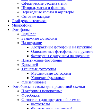
Сферические рассеиватели
Шторки, маски и фильтры
Переходные кольца и адаптеры
Сотовые насадки
Слайдеры и тележки
Микрофоны
Фотофоны
DigiPrint
Бумажные фотофоны
На пружине
Абстрактные фотофоны на пружине
Одноцветные фотофоны на пружине
Фотофоны с рисунком на пружине
Пластиковые фотофоны
Хромакей
Тканевые фотофоны
Муслиновые фотофоны
Хлопчатобумажные
Флизелиновые
Фотобоксы и столы для предметной съемки
Платформы поворотные
Фотобоксы
Фотостолы для предметной съемки
Фотостолы
Фотостолы с подсветкой