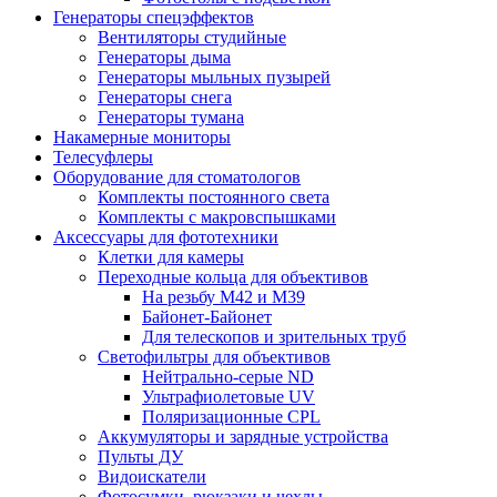
Генераторы спецэффектов
Вентиляторы студийные
Генераторы дыма
Генераторы мыльных пузырей
Генераторы снега
Генераторы тумана
Накамерные мониторы
Телесуфлеры
Оборудование для стоматологов
Комплекты постоянного света
Комплекты с макровспышками
Аксессуары для фототехники
Клетки для камеры
Переходные кольца для объективов
На резьбу М42 и М39
Байонет-Байонет
Для телескопов и зрительных труб
Светофильтры для объективов
Нейтрально-серые ND
Ультрафиолетовые UV
Поляризационные CPL
Аккумуляторы и зарядные устройства
Пульты ДУ
Видоискатели
Фотосумки, рюкзаки и чехлы