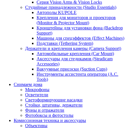
Серия Vision Arms & Vision Locks
Студийные принадлежности (Studio Essentials)
Автополы KUPOLE
Крепления для мониторов и проекторов
(Monitor & Projector Mount)
Кронштейны для установки фона (Backdrop
Support)
Машины для спецэффектов (Effect Machines)
Подставки (Tethering System)
Держатели и крепления камеры (Camera Support)
Автомобильные крепления (Car Mount)
Аксессуары для стедикамов (Steadicam
Accessories)
Вакуумные присоски (Suction Cups)
Инструменты ассистента оператора (A.C.
Tools)
Снимаем дома
Микрофоны
Осветители
Светоформирующие насадки
Стойки, штативы, держатели
Фоны и отражатели
Фотобоксы и фотостолы
Комиссионная техника и аксессуары
Объективы