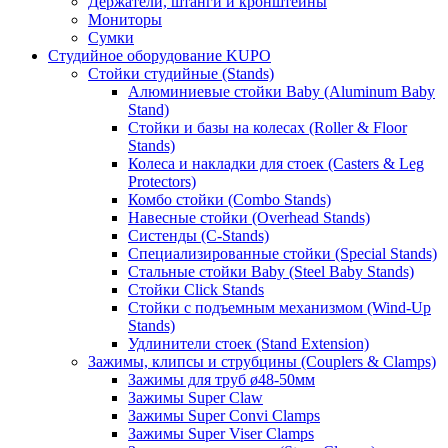
Держатели, штанги и кронштейны
Мониторы
Сумки
Студийное оборудование KUPO
Стойки студийные (Stands)
Алюминиевые стойки Baby (Aluminum Baby
Stand)
Стойки и базы на колесах (Roller & Floor
Stands)
Колеса и накладки для стоек (Casters & Leg
Protectors)
Комбо стойки (Combo Stands)
Навесные стойки (Overhead Stands)
Систенды (C-Stands)
Специализированные стойки (Special Stands)
Стальные стойки Baby (Steel Baby Stands)
Стойки Click Stands
Стойки с подъемным механизмом (Wind-Up
Stands)
Удлинители стоек (Stand Extension)
Зажимы, клипсы и струбцины (Couplers & Clamps)
Зажимы для труб ø48-50мм
Зажимы Super Claw
Зажимы Super Convi Clamps
Зажимы Super Viser Clamps