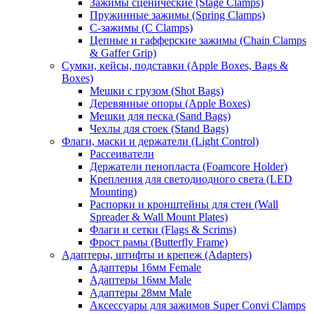
Зажимы сценические (Stage Clamps)
Пружинные зажимы (Spring Clamps)
С-зажимы (C Clamps)
Цепные и гафферские зажимы (Chain Clamps
& Gaffer Grip)
Сумки, кейсы, подставки (Apple Boxes, Bags &
Boxes)
Мешки с грузом (Shot Bags)
Деревянные опоры (Apple Boxes)
Мешки для песка (Sand Bags)
Чехлы для стоек (Stand Bags)
Флаги, маски и держатели (Light Control)
Рассеиватели
Держатели пенопласта (Foamcore Holder)
Крепления для светодиодного света (LED
Mounting)
Распорки и кронштейны для стен (Wall
Spreader & Wall Mount Plates)
Флаги и сетки (Flags & Scrims)
Фрост рамы (Butterfly Frame)
Адаптеры, штифты и крепеж (Adapters)
Адаптеры 16мм Female
Адаптеры 16мм Male
Адаптеры 28мм Male
Аксессуары для зажимов Super Convi Clamps