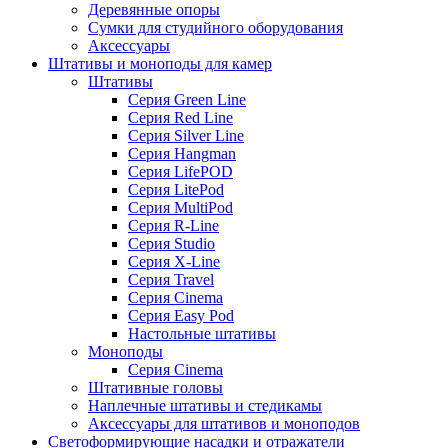
Деревянные опоры
Сумки для студийного оборудования
Аксессуары
Штативы и моноподы для камер
Штативы
Серия Green Line
Серия Red Line
Серия Silver Line
Серия Hangman
Серия LifePOD
Серия LitePod
Серия MultiPod
Серия R-Line
Серия Studio
Серия X-Line
Серия Travel
Серия Cinema
Серия Easy Pod
Настольные штативы
Моноподы
Серия Cinema
Штативные головы
Наплечные штативы и стедикамы
Аксессуары для штативов и моноподов
Светоформирующие насадки и отражатели