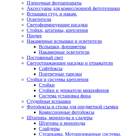
Пленочные фотоаппараты
Аксессуары для комиссионной фототехники
Вспышки студ. и накам.
Осветители
Светоформирующие насадки
Стойки, штативы, крепления
Прочее
Накамерные вспышки и осветители
Вспышки, флешметры
Накамерные осветители
Постоянный свет
Светоотражающие насадки и отражатели
Софтбоксы
Портретные тарелки
Стойки и системы крепления
Стойки
Стойки и держатели микрофонов
Система установки фона
Студийные вспышки
Фотобоксы и столы для предметной съемки
Комиссионные фотобоксы
Штативы, моноподы и сладеры
Штативы и моноподы
Слайдеры
Стедикамы. Моторизованные системы.