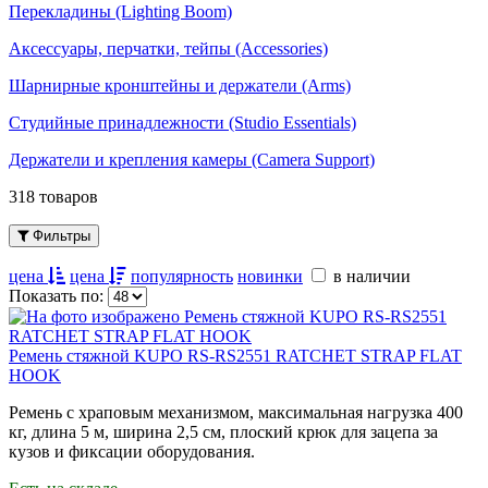
Перекладины (Lighting Boom)
Аксессуары, перчатки, тейпы (Accessories)
Шарнирные кронштейны и держатели (Arms)
Студийные принадлежности (Studio Essentials)
Держатели и крепления камеры (Camera Support)
318 товаров
Фильтры
цена
цена
популярность
новинки
в наличии
Показать по:
Ремень стяжной KUPO RS-RS2551 RATCHET STRAP FLAT
HOOK
Ремень с храповым механизмом, максимальная нагрузка 400
кг, длина 5 м, ширина 2,5 см, плоский крюк для зацепа за
кузов и фиксации оборудования.