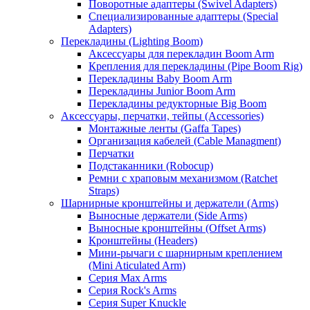
Поворотные адаптеры (Swivel Adapters)
Специализированные адаптеры (Special
Adapters)
Перекладины (Lighting Boom)
Аксессуары для перекладин Boom Arm
Крепления для перекладины (Pipe Boom Rig)
Перекладины Baby Boom Arm
Перекладины Junior Boom Arm
Перекладины редукторные Big Boom
Аксессуары, перчатки, тейпы (Accessories)
Монтажные ленты (Gaffa Tapes)
Организация кабелей (Cable Managment)
Перчатки
Подстаканники (Robocup)
Ремни с храповым механизмом (Ratchet
Straps)
Шарнирные кронштейны и держатели (Arms)
Выносные держатели (Side Arms)
Выносные кронштейны (Offset Arms)
Кронштейны (Headers)
Мини-рычаги с шарнирным креплением
(Mini Aticulated Arm)
Серия Max Arms
Серия Rock's Arms
Серия Super Knuckle