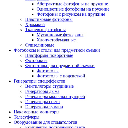
Абстрактные фотофоны на пружине
Одноцветные фотофоны на пружине
Фотофоны с рисунком на пружине
Пластиковые фотофоны
Хромакей
Тканевые фотофоны
Муслиновые фотофоны
Хлопчатобумажные
Флизелиновые
Фотобоксы и столы для предметной съемки
Платформы поворотные
Фотобоксы
Фотостолы для предметной съемки
Фотостолы
Фотостолы с подсветкой
Генераторы спецэффектов
Вентиляторы студийные
Генераторы дыма
Генераторы мыльных пузырей
Генераторы снега
Генераторы тумана
Накамерные мониторы
Телесуфлеры
Оборудование для стоматологов
Комплекты постоянного света