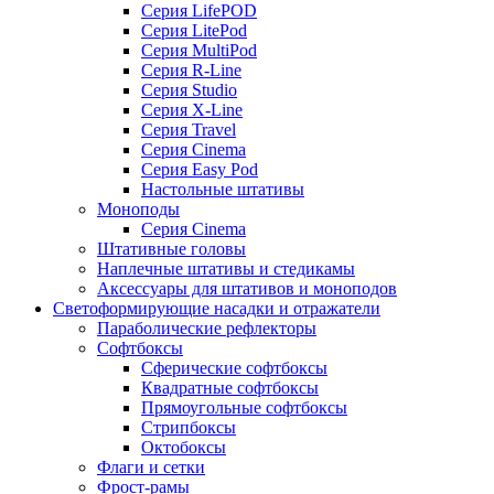
Серия LifePOD
Серия LitePod
Серия MultiPod
Серия R-Line
Серия Studio
Серия X-Line
Серия Travel
Серия Cinema
Серия Easy Pod
Настольные штативы
Моноподы
Серия Cinema
Штативные головы
Наплечные штативы и стедикамы
Аксессуары для штативов и моноподов
Светоформирующие насадки и отражатели
Параболические рефлекторы
Софтбоксы
Сферические софтбоксы
Квадратные софтбоксы
Прямоугольные софтбоксы
Стрипбоксы
Октобоксы
Флаги и сетки
Фрост-рамы