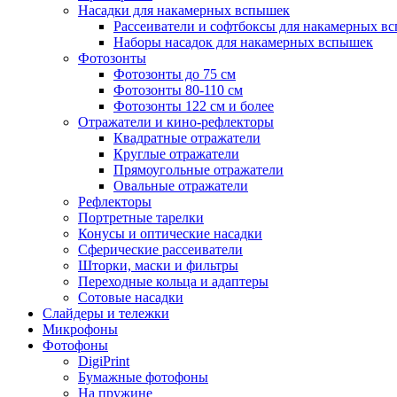
Насадки для накамерных вспышек
Рассеиватели и софтбоксы для накамерных в
Наборы насадок для накамерных вспышек
Фотозонты
Фотозонты до 75 см
Фотозонты 80-110 см
Фотозонты 122 см и более
Отражатели и кино-рефлекторы
Квадратные отражатели
Круглые отражатели
Прямоугольные отражатели
Овальные отражатели
Рефлекторы
Портретные тарелки
Конусы и оптические насадки
Сферические рассеиватели
Шторки, маски и фильтры
Переходные кольца и адаптеры
Сотовые насадки
Слайдеры и тележки
Микрофоны
Фотофоны
DigiPrint
Бумажные фотофоны
На пружине