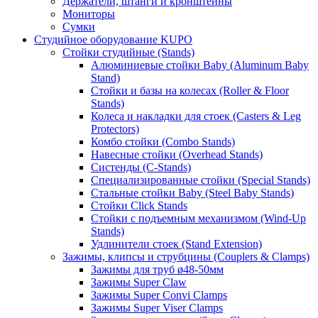
Держатели, штанги и кронштейны
Мониторы
Сумки
Студийное оборудование KUPO
Стойки студийные (Stands)
Алюминиевые стойки Baby (Aluminum Baby
Stand)
Стойки и базы на колесах (Roller & Floor
Stands)
Колеса и накладки для стоек (Casters & Leg
Protectors)
Комбо стойки (Combo Stands)
Навесные стойки (Overhead Stands)
Систенды (C-Stands)
Специализированные стойки (Special Stands)
Стальные стойки Baby (Steel Baby Stands)
Стойки Click Stands
Стойки с подъемным механизмом (Wind-Up
Stands)
Удлинители стоек (Stand Extension)
Зажимы, клипсы и струбцины (Couplers & Clamps)
Зажимы для труб ø48-50мм
Зажимы Super Claw
Зажимы Super Convi Clamps
Зажимы Super Viser Clamps