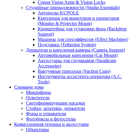
Серия Vision Arms & Vision Locks
Студийные принадлежности (Studio Essentials)
Автополы KUPOLE
Крепления для мониторов и проекторов
(Monitor & Projector Mount)
Кронштейны для установки фона (Backdrop
Support)
Машины для спецэффектов (Effect Machines)
Подставки (Tethering System)
Держатели и крепления камеры (Camera Support)
Автомобильные крепления (Car Mount)
Аксессуары для стедикамов (Steadicam
Accessories)
Вакуумные присоски (Suction Cups)
Инструменты ассистента оператора (A.C.
Tools)
Снимаем дома
Микрофоны
Осветители
Светоформирующие насадки
Стойки, штативы, держатели
Фоны и отражатели
Фотобоксы и фотостолы
Комиссионная техника и аксессуары
Объективы