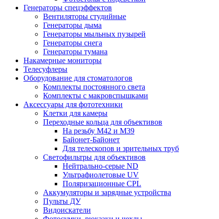
Генераторы спецэффектов
Вентиляторы студийные
Генераторы дыма
Генераторы мыльных пузырей
Генераторы снега
Генераторы тумана
Накамерные мониторы
Телесуфлеры
Оборудование для стоматологов
Комплекты постоянного света
Комплекты с макровспышками
Аксессуары для фототехники
Клетки для камеры
Переходные кольца для объективов
На резьбу М42 и М39
Байонет-Байонет
Для телескопов и зрительных труб
Светофильтры для объективов
Нейтрально-серые ND
Ультрафиолетовые UV
Поляризационные CPL
Аккумуляторы и зарядные устройства
Пульты ДУ
Видоискатели
Фотосумки, рюкзаки и чехлы