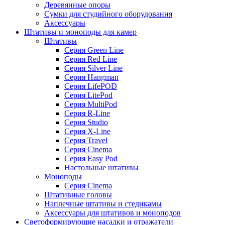
Деревянные опоры
Сумки для студийного оборудования
Аксессуары
Штативы и моноподы для камер
Штативы
Серия Green Line
Серия Red Line
Серия Silver Line
Серия Hangman
Серия LifePOD
Серия LitePod
Серия MultiPod
Серия R-Line
Серия Studio
Серия X-Line
Серия Travel
Серия Cinema
Серия Easy Pod
Настольные штативы
Моноподы
Серия Cinema
Штативные головы
Наплечные штативы и стедикамы
Аксессуары для штативов и моноподов
Светоформирующие насадки и отражатели