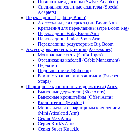
Поворотные адаптеры (Swivel Adapters)
Специализированные адаптеры (Special
Adapters)
Перекладины (Lighting Boom)
Аксессуары для перекладин Boom Arm
Крепления для перекладины (Pipe Boom Rig)
Перекладины Baby Boom Arm
Перекладины Junior Boom Arm
Перекладины редукторные Big Boom
Аксессуары, перчатки, тейпы (Accessories)
Монтажные ленты (Gaffa Tapes)
Организация кабелей (Cable Managment)
Перчатки
Подстаканники (Robocup)
Ремни с храповым механизмом (Ratchet
Straps)
Шарнирные кронштейны и держатели (Arms)
Выносные держатели (Side Arms)
Выносные кронштейны (Offset Arms)
Кронштейны (Headers)
Мини-рычаги с шарнирным креплением
(Mini Aticulated Arm)
Серия Max Arms
Серия Rock's Arms
Серия Super Knuckle