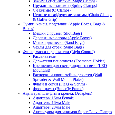
Зажимы сценические (Stage Clamps)
Пружинные зажимы (Spring Clamps)
С-зажимы (C Clamps)
Цепные и гафферские зажимы (Chain Clamps
& Gaffer Grip)
Сумки, кейсы, подставки (Apple Boxes, Bags &
Boxes)
Мешки с грузом (Shot Bags)
Деревянные опоры (Apple Boxes)
Мешки для песка (Sand Bags)
Чехлы для стоек (Stand Bags)
Флаги, маски и держатели (Light Control)
Рассеиватели
Держатели пенопласта (Foamcore Holder)
Крепления для светодиодного света (LED
Mounting)
Распорки и кронштейны для стен (Wall
Spreader & Wall Mount Plates)
Флаги и сетки (Flags & Scrims)
Фрост рамы (Butterfly Frame)
Адаптеры, штифты и крепеж (Adapters)
Адаптеры 16мм Female
Адаптеры 16мм Male
Адаптеры 28мм Male
Аксессуары для зажимов Super Convi Clamps