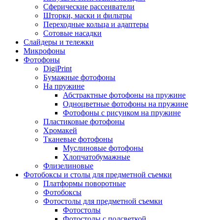
Сферические рассеиватели
Шторки, маски и фильтры
Переходные кольца и адаптеры
Сотовые насадки
Слайдеры и тележки
Микрофоны
Фотофоны
DigiPrint
Бумажные фотофоны
На пружине
Абстрактные фотофоны на пружине
Одноцветные фотофоны на пружине
Фотофоны с рисунком на пружине
Пластиковые фотофоны
Хромакей
Тканевые фотофоны
Муслиновые фотофоны
Хлопчатобумажные
Флизелиновые
Фотобоксы и столы для предметной съемки
Платформы поворотные
Фотобоксы
Фотостолы для предметной съемки
Фотостолы
Фотостолы с подсветкой