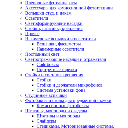
Пленочные фотоаппараты
Аксессуары для комиссионной фототехники
Вспышки студ. и накам.
Осветители
Светоформирующие насадки
Стойки, штативы, крепления
Прочее
Накамерные вспышки и осветители
Вспышки, флешметры
Накамерные осветители
Постоянный свет
Светоотражающие насадки и отражатели
Софтбоксы
Портретные тарелки
Стойки и системы крепления
Стойки
Стойки и держатели микрофонов
Система установки фона
Студийные вспышки
Фотобоксы и столы для предметной съемки
Комиссионные фотобоксы
Штативы, моноподы и сладеры
Штативы и моноподы
Слайдеры
Стедикамы. Моторизованные системы.