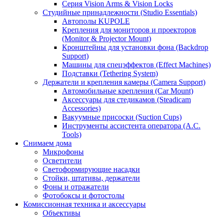
Серия Vision Arms & Vision Locks
Студийные принадлежности (Studio Essentials)
Автополы KUPOLE
Крепления для мониторов и проекторов
(Monitor & Projector Mount)
Кронштейны для установки фона (Backdrop
Support)
Машины для спецэффектов (Effect Machines)
Подставки (Tethering System)
Держатели и крепления камеры (Camera Support)
Автомобильные крепления (Car Mount)
Аксессуары для стедикамов (Steadicam
Accessories)
Вакуумные присоски (Suction Cups)
Инструменты ассистента оператора (A.C.
Tools)
Снимаем дома
Микрофоны
Осветители
Светоформирующие насадки
Стойки, штативы, держатели
Фоны и отражатели
Фотобоксы и фотостолы
Комиссионная техника и аксессуары
Объективы