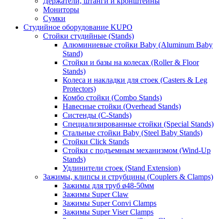
Держатели, штанги и кронштейны
Мониторы
Сумки
Студийное оборудование KUPO
Стойки студийные (Stands)
Алюминиевые стойки Baby (Aluminum Baby
Stand)
Стойки и базы на колесах (Roller & Floor
Stands)
Колеса и накладки для стоек (Casters & Leg
Protectors)
Комбо стойки (Combo Stands)
Навесные стойки (Overhead Stands)
Систенды (C-Stands)
Специализированные стойки (Special Stands)
Стальные стойки Baby (Steel Baby Stands)
Стойки Click Stands
Стойки с подъемным механизмом (Wind-Up
Stands)
Удлинители стоек (Stand Extension)
Зажимы, клипсы и струбцины (Couplers & Clamps)
Зажимы для труб ø48-50мм
Зажимы Super Claw
Зажимы Super Convi Clamps
Зажимы Super Viser Clamps