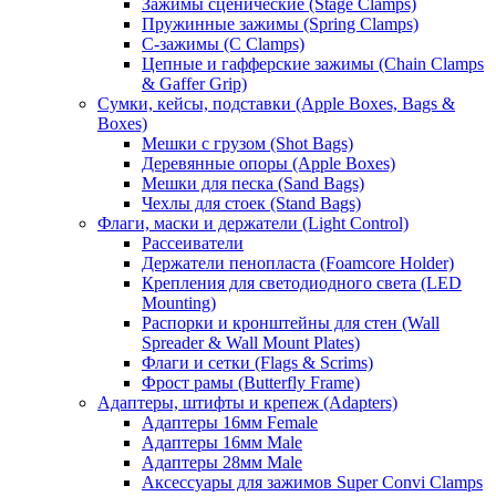
Зажимы сценические (Stage Clamps)
Пружинные зажимы (Spring Clamps)
С-зажимы (C Clamps)
Цепные и гафферские зажимы (Chain Clamps
& Gaffer Grip)
Сумки, кейсы, подставки (Apple Boxes, Bags &
Boxes)
Мешки с грузом (Shot Bags)
Деревянные опоры (Apple Boxes)
Мешки для песка (Sand Bags)
Чехлы для стоек (Stand Bags)
Флаги, маски и держатели (Light Control)
Рассеиватели
Держатели пенопласта (Foamcore Holder)
Крепления для светодиодного света (LED
Mounting)
Распорки и кронштейны для стен (Wall
Spreader & Wall Mount Plates)
Флаги и сетки (Flags & Scrims)
Фрост рамы (Butterfly Frame)
Адаптеры, штифты и крепеж (Adapters)
Адаптеры 16мм Female
Адаптеры 16мм Male
Адаптеры 28мм Male
Аксессуары для зажимов Super Convi Clamps