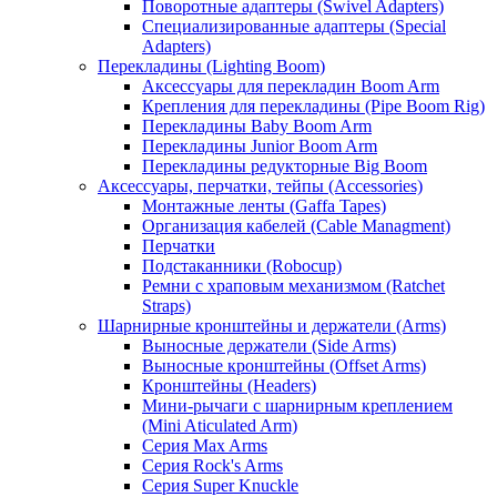
Поворотные адаптеры (Swivel Adapters)
Специализированные адаптеры (Special
Adapters)
Перекладины (Lighting Boom)
Аксессуары для перекладин Boom Arm
Крепления для перекладины (Pipe Boom Rig)
Перекладины Baby Boom Arm
Перекладины Junior Boom Arm
Перекладины редукторные Big Boom
Аксессуары, перчатки, тейпы (Accessories)
Монтажные ленты (Gaffa Tapes)
Организация кабелей (Cable Managment)
Перчатки
Подстаканники (Robocup)
Ремни с храповым механизмом (Ratchet
Straps)
Шарнирные кронштейны и держатели (Arms)
Выносные держатели (Side Arms)
Выносные кронштейны (Offset Arms)
Кронштейны (Headers)
Мини-рычаги с шарнирным креплением
(Mini Aticulated Arm)
Серия Max Arms
Серия Rock's Arms
Серия Super Knuckle