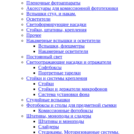
Пленочные фотоаппараты
Аксессуары для комиссионной фототехники
Вспышки студ. и накам.
Осветители
Светоформирующие насадки
Стойки, штативы, крепления
Прочее
Накамерные вспышки и осветители
Вспышки, флешметры
Накамерные осветители
Постоянный свет
Светоотражающие насадки и отражатели
Софтбоксы
Портретные тарелки
Стойки и системы крепления
Стойки
Стойки и держатели микрофонов
Система установки фона
Студийные вспышки
Фотобоксы и столы для предметной съемки
Комиссионные фотобоксы
Штативы, моноподы и сладеры
Штативы и моноподы
Слайдеры
Стедикамы. Моторизованные системы.