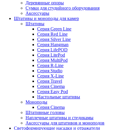
Деревянные опоры
Сумки для студийного оборудования
Аксессуары
Штативы и моноподы для камер
Штативы
Серия Green Line
Серия Red Line
Серия Silver Line
Серия Hangman
Серия LifePOD
Серия LitePod
Серия MultiPod
Серия R-Line
Серия Studio
Серия X-Line
Серия Travel
Серия Cinema
Серия Easy Pod
Настольные штативы
Моноподы
Серия Cinema
Штативные головы
Наплечные штативы и стедикамы
Аксессуары для штативов и моноподов
Светоформирующие насадки и отражатели