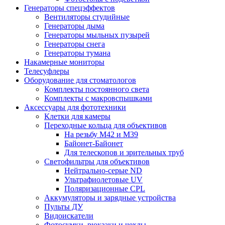
Генераторы спецэффектов
Вентиляторы студийные
Генераторы дыма
Генераторы мыльных пузырей
Генераторы снега
Генераторы тумана
Накамерные мониторы
Телесуфлеры
Оборудование для стоматологов
Комплекты постоянного света
Комплекты с макровспышками
Аксессуары для фототехники
Клетки для камеры
Переходные кольца для объективов
На резьбу М42 и М39
Байонет-Байонет
Для телескопов и зрительных труб
Светофильтры для объективов
Нейтрально-серые ND
Ультрафиолетовые UV
Поляризационные CPL
Аккумуляторы и зарядные устройства
Пульты ДУ
Видоискатели
Фотосумки, рюкзаки и чехлы