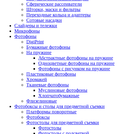
Сферические рассеиватели
Шторки, маски и фильтры
Переходные кольца и адаптеры
Сотовые насадки
Слайдеры и тележки
Микрофоны
Фотофоны
DigiPrint
Бумажные фотофоны
На пружине
Абстрактные фотофоны на пружине
Одноцветные фотофоны на пружине
Фотофоны с рисунком на пружине
Пластиковые фотофоны
Хромакей
Тканевые фотофоны
Муслиновые фотофоны
Хлопчатобумажные
Флизелиновые
Фотобоксы и столы для предметной съемки
Платформы поворотные
Фотобоксы
Фотостолы для предметной съемки
Фотостолы
Фотостолы с подсветкой