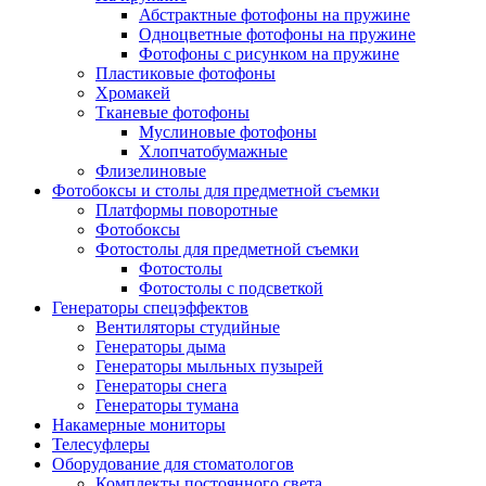
Абстрактные фотофоны на пружине
Одноцветные фотофоны на пружине
Фотофоны с рисунком на пружине
Пластиковые фотофоны
Хромакей
Тканевые фотофоны
Муслиновые фотофоны
Хлопчатобумажные
Флизелиновые
Фотобоксы и столы для предметной съемки
Платформы поворотные
Фотобоксы
Фотостолы для предметной съемки
Фотостолы
Фотостолы с подсветкой
Генераторы спецэффектов
Вентиляторы студийные
Генераторы дыма
Генераторы мыльных пузырей
Генераторы снега
Генераторы тумана
Накамерные мониторы
Телесуфлеры
Оборудование для стоматологов
Комплекты постоянного света