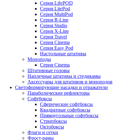
Серия LifePOD
Серия LitePod
Серия MultiPod
Серия R-Line
Серия Studio
Серия X-Line
Серия Travel
Серия Cinema
Серия Easy Pod
Настольные штативы
Моноподы
Серия Cinema
Штативные головы
Наплечные штативы и стедикамы
Аксессуары для штативов и моноподов
Светоформирующие насадки и отражатели
Параболические рефлекторы
Софтбоксы
Сферические софтбоксы
Квадратные софтбоксы
Прямоугольные софтбоксы
Стрипбоксы
Октобоксы
Флаги и сетки
Фрост-рамы