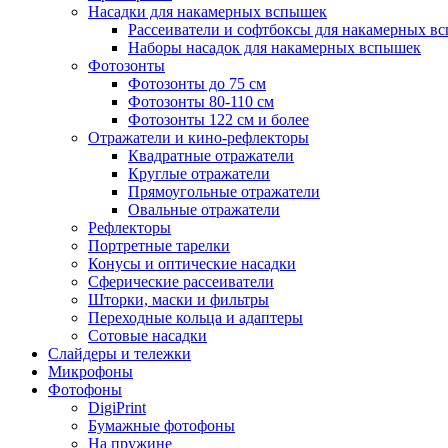
Насадки для накамерных вспышек
Рассеиватели и софтбоксы для накамерных в
Наборы насадок для накамерных вспышек
Фотозонты
Фотозонты до 75 см
Фотозонты 80-110 см
Фотозонты 122 см и более
Отражатели и кино-рефлекторы
Квадратные отражатели
Круглые отражатели
Прямоугольные отражатели
Овальные отражатели
Рефлекторы
Портретные тарелки
Конусы и оптические насадки
Сферические рассеиватели
Шторки, маски и фильтры
Переходные кольца и адаптеры
Сотовые насадки
Слайдеры и тележки
Микрофоны
Фотофоны
DigiPrint
Бумажные фотофоны
На пружине