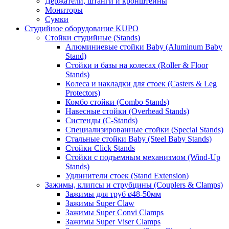
Держатели, штанги и кронштейны
Мониторы
Сумки
Студийное оборудование KUPO
Стойки студийные (Stands)
Алюминиевые стойки Baby (Aluminum Baby
Stand)
Стойки и базы на колесах (Roller & Floor
Stands)
Колеса и накладки для стоек (Casters & Leg
Protectors)
Комбо стойки (Combo Stands)
Навесные стойки (Overhead Stands)
Систенды (C-Stands)
Специализированные стойки (Special Stands)
Стальные стойки Baby (Steel Baby Stands)
Стойки Click Stands
Стойки с подъемным механизмом (Wind-Up
Stands)
Удлинители стоек (Stand Extension)
Зажимы, клипсы и струбцины (Couplers & Clamps)
Зажимы для труб ø48-50мм
Зажимы Super Claw
Зажимы Super Convi Clamps
Зажимы Super Viser Clamps