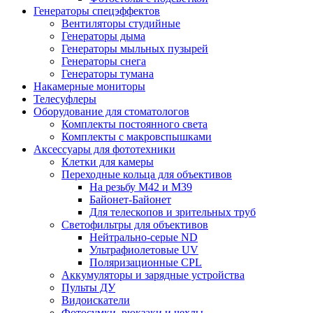
Генераторы спецэффектов
Вентиляторы студийные
Генераторы дыма
Генераторы мыльных пузырей
Генераторы снега
Генераторы тумана
Накамерные мониторы
Телесуфлеры
Оборудование для стоматологов
Комплекты постоянного света
Комплекты с макровспышками
Аксессуары для фототехники
Клетки для камеры
Переходные кольца для объективов
На резьбу М42 и М39
Байонет-Байонет
Для телескопов и зрительных труб
Светофильтры для объективов
Нейтрально-серые ND
Ультрафиолетовые UV
Поляризационные CPL
Аккумуляторы и зарядные устройства
Пульты ДУ
Видоискатели
Фотосумки, рюкзаки и чехлы