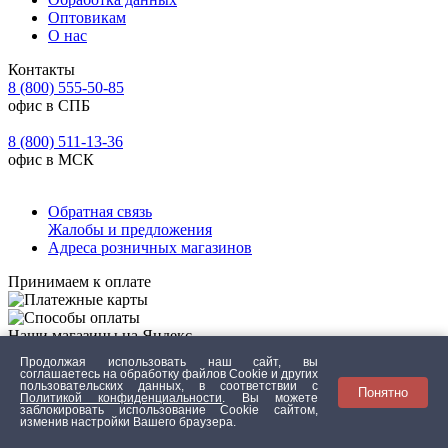
Оптовикам
О нас
Контакты
8 (800) 555-50-85
офис в СПБ
8 (800) 511-13-36
офис в МСК
Обратная связь
Жалобы и предложения
Адреса розничных магазинов
Принимаем к оплате
Наши магазины на Яндекс
Карте
Продолжая использовать наш сайт, вы
—
оставьте отзыв
соглашаетесь на обработку файлов Сookie и других
пользовательских данных, в соответствии с
Кабинет
Понятно
Политикой конфиденциальности
. Вы можете
заблокировать использование Cookie сайтом,
изменив настройки Вашего браузера.
Забыли пароль
Подписка на E-mail рассылку