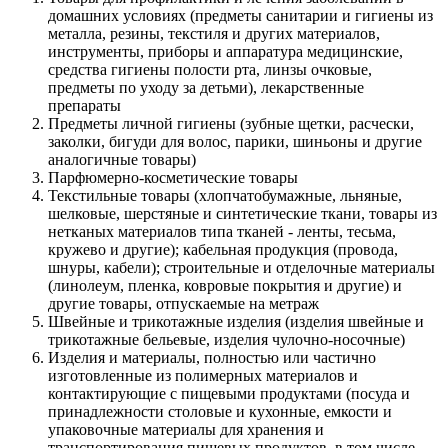
домашних условиях (предметы санитарии и гигиены из
металла, резины, текстиля и других материалов,
инструменты, приборы и аппаратура медицинские,
средства гигиены полости рта, линзы очковые,
предметы по уходу за детьми), лекарственные
препараты
Предметы личной гигиены (зубные щетки, расчески,
заколки, бигуди для волос, парики, шиньоны и другие
аналогичные товары)
Парфюмерно-косметические товары
Текстильные товары (хлопчатобумажные, льняные,
шелковые, шерстяные и синтетические ткани, товары из
нетканых материалов типа тканей - ленты, тесьма,
кружево и другие); кабельная продукция (провода,
шнуры, кабели); строительные и отделочные материалы
(линолеум, пленка, ковровые покрытия и другие) и
другие товары, отпускаемые на метраж
Швейные и трикотажные изделия (изделия швейные и
трикотажные бельевые, изделия чулочно-носочные)
Изделия и материалы, полностью или частично
изготовленные из полимерных материалов и
контактирующие с пищевыми продуктами (посуда и
принадлежности столовые и кухонные, емкости и
упаковочные материалы для хранения и
транспортирования пищевых продуктов, в том числе