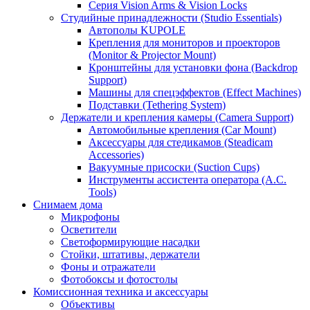
Серия Vision Arms & Vision Locks
Студийные принадлежности (Studio Essentials)
Автополы KUPOLE
Крепления для мониторов и проекторов
(Monitor & Projector Mount)
Кронштейны для установки фона (Backdrop
Support)
Машины для спецэффектов (Effect Machines)
Подставки (Tethering System)
Держатели и крепления камеры (Camera Support)
Автомобильные крепления (Car Mount)
Аксессуары для стедикамов (Steadicam
Accessories)
Вакуумные присоски (Suction Cups)
Инструменты ассистента оператора (A.C.
Tools)
Снимаем дома
Микрофоны
Осветители
Светоформирующие насадки
Стойки, штативы, держатели
Фоны и отражатели
Фотобоксы и фотостолы
Комиссионная техника и аксессуары
Объективы