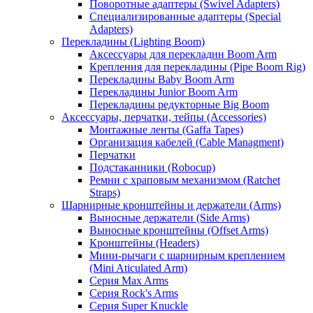
Поворотные адаптеры (Swivel Adapters)
Специализированные адаптеры (Special
Adapters)
Перекладины (Lighting Boom)
Аксессуары для перекладин Boom Arm
Крепления для перекладины (Pipe Boom Rig)
Перекладины Baby Boom Arm
Перекладины Junior Boom Arm
Перекладины редукторные Big Boom
Аксессуары, перчатки, тейпы (Accessories)
Монтажные ленты (Gaffa Tapes)
Организация кабелей (Cable Managment)
Перчатки
Подстаканники (Robocup)
Ремни с храповым механизмом (Ratchet
Straps)
Шарнирные кронштейны и держатели (Arms)
Выносные держатели (Side Arms)
Выносные кронштейны (Offset Arms)
Кронштейны (Headers)
Мини-рычаги с шарнирным креплением
(Mini Aticulated Arm)
Серия Max Arms
Серия Rock's Arms
Серия Super Knuckle