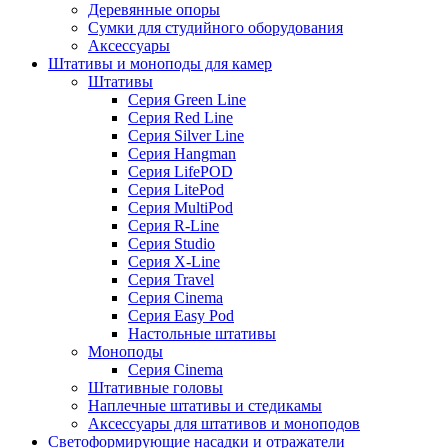
Деревянные опоры
Сумки для студийного оборудования
Аксессуары
Штативы и моноподы для камер
Штативы
Серия Green Line
Серия Red Line
Серия Silver Line
Серия Hangman
Серия LifePOD
Серия LitePod
Серия MultiPod
Серия R-Line
Серия Studio
Серия X-Line
Серия Travel
Серия Cinema
Серия Easy Pod
Настольные штативы
Моноподы
Серия Cinema
Штативные головы
Наплечные штативы и стедикамы
Аксессуары для штативов и моноподов
Светоформирующие насадки и отражатели