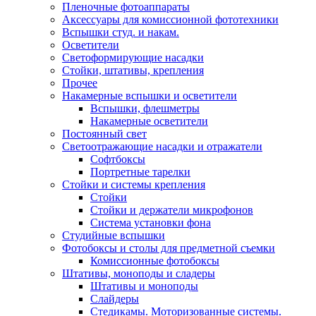
Пленочные фотоаппараты
Аксессуары для комиссионной фототехники
Вспышки студ. и накам.
Осветители
Светоформирующие насадки
Стойки, штативы, крепления
Прочее
Накамерные вспышки и осветители
Вспышки, флешметры
Накамерные осветители
Постоянный свет
Светоотражающие насадки и отражатели
Софтбоксы
Портретные тарелки
Стойки и системы крепления
Стойки
Стойки и держатели микрофонов
Система установки фона
Студийные вспышки
Фотобоксы и столы для предметной съемки
Комиссионные фотобоксы
Штативы, моноподы и сладеры
Штативы и моноподы
Слайдеры
Стедикамы. Моторизованные системы.