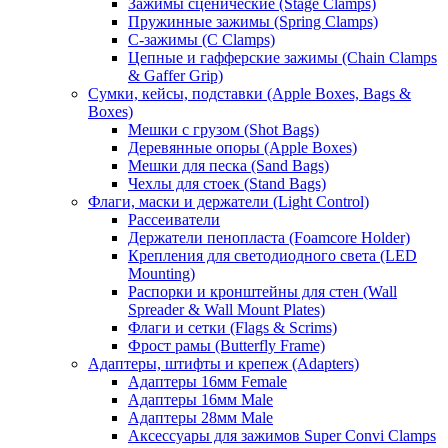
Зажимы сценические (Stage Clamps)
Пружинные зажимы (Spring Clamps)
С-зажимы (C Clamps)
Цепные и гафферские зажимы (Chain Clamps
& Gaffer Grip)
Сумки, кейсы, подставки (Apple Boxes, Bags &
Boxes)
Мешки с грузом (Shot Bags)
Деревянные опоры (Apple Boxes)
Мешки для песка (Sand Bags)
Чехлы для стоек (Stand Bags)
Флаги, маски и держатели (Light Control)
Рассеиватели
Держатели пенопласта (Foamcore Holder)
Крепления для светодиодного света (LED
Mounting)
Распорки и кронштейны для стен (Wall
Spreader & Wall Mount Plates)
Флаги и сетки (Flags & Scrims)
Фрост рамы (Butterfly Frame)
Адаптеры, штифты и крепеж (Adapters)
Адаптеры 16мм Female
Адаптеры 16мм Male
Адаптеры 28мм Male
Аксессуары для зажимов Super Convi Clamps