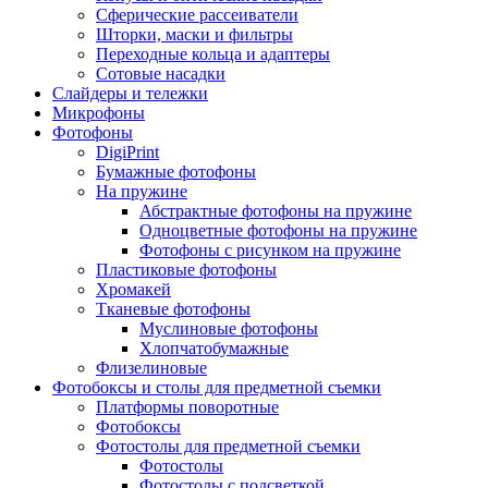
Сферические рассеиватели
Шторки, маски и фильтры
Переходные кольца и адаптеры
Сотовые насадки
Слайдеры и тележки
Микрофоны
Фотофоны
DigiPrint
Бумажные фотофоны
На пружине
Абстрактные фотофоны на пружине
Одноцветные фотофоны на пружине
Фотофоны с рисунком на пружине
Пластиковые фотофоны
Хромакей
Тканевые фотофоны
Муслиновые фотофоны
Хлопчатобумажные
Флизелиновые
Фотобоксы и столы для предметной съемки
Платформы поворотные
Фотобоксы
Фотостолы для предметной съемки
Фотостолы
Фотостолы с подсветкой