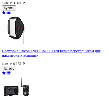
3 321 Р
3 690 Р
Софтбокс Falcon Eyes EB-060 60x60cm с переходником для
накамерных вспышек
4 131 Р
4 590 Р