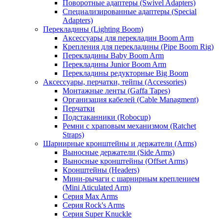
Поворотные адаптеры (Swivel Adapters)
Специализированные адаптеры (Special
Adapters)
Перекладины (Lighting Boom)
Аксессуары для перекладин Boom Arm
Крепления для перекладины (Pipe Boom Rig)
Перекладины Baby Boom Arm
Перекладины Junior Boom Arm
Перекладины редукторные Big Boom
Аксессуары, перчатки, тейпы (Accessories)
Монтажные ленты (Gaffa Tapes)
Организация кабелей (Cable Managment)
Перчатки
Подстаканники (Robocup)
Ремни с храповым механизмом (Ratchet
Straps)
Шарнирные кронштейны и держатели (Arms)
Выносные держатели (Side Arms)
Выносные кронштейны (Offset Arms)
Кронштейны (Headers)
Мини-рычаги с шарнирным креплением
(Mini Aticulated Arm)
Серия Max Arms
Серия Rock's Arms
Серия Super Knuckle