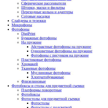
Сферические рассеиватели
Шторки, маски и фильтры
Переходные кольца и адаптеры
Сотовые насадки
Слайдеры и тележки
Микрофоны
Фотофоны
DigiPrint
Бумажные фотофоны
На пружине
Абстрактные фотофоны на пружине
Одноцветные фотофоны на пружине
Фотофоны с рисунком на пружине
Пластиковые фотофоны
Хромакей
Тканевые фотофоны
Муслиновые фотофоны
Хлопчатобумажные
Флизелиновые
Фотобоксы и столы для предметной съемки
Платформы поворотные
Фотобоксы
Фотостолы для предметной съемки
Фотостолы
Фотостолы с подсветкой