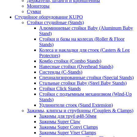
Держатели, штанги и кронштейны
Мониторы
Сумки
Студийное оборудование KUPO
Стойки студийные (Stands)
Алюминиевые стойки Baby (Aluminum Baby
Stand)
Стойки и базы на колесах (Roller & Floor
Stands)
Колеса и накладки для стоек (Casters & Leg
Protectors)
Комбо стойки (Combo Stands)
Навесные стойки (Overhead Stands)
Систенды (C-Stands)
Специализированные стойки (Special Stands)
Стальные стойки Baby (Steel Baby Stands)
Стойки Click Stands
Стойки с подъемным механизмом (Wind-Up
Stands)
Удлинители стоек (Stand Extension)
Зажимы, клипсы и струбцины (Couplers & Clamps)
Зажимы для труб ø48-50мм
Зажимы Super Claw
Зажимы Super Convi Clamps
Зажимы Super Viser Clamps