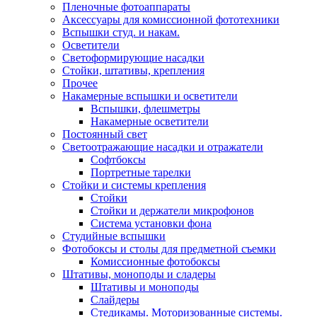
Пленочные фотоаппараты
Аксессуары для комиссионной фототехники
Вспышки студ. и накам.
Осветители
Светоформирующие насадки
Стойки, штативы, крепления
Прочее
Накамерные вспышки и осветители
Вспышки, флешметры
Накамерные осветители
Постоянный свет
Светоотражающие насадки и отражатели
Софтбоксы
Портретные тарелки
Стойки и системы крепления
Стойки
Стойки и держатели микрофонов
Система установки фона
Студийные вспышки
Фотобоксы и столы для предметной съемки
Комиссионные фотобоксы
Штативы, моноподы и сладеры
Штативы и моноподы
Слайдеры
Стедикамы. Моторизованные системы.