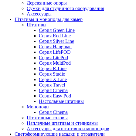
Деревянные опоры
Сумки для студийного оборудования
Аксессуары
Штативы и моноподы для камер
Штативы
Серия Green Line
Серия Red Line
Серия Silver Line
Серия Hangman
Серия LifePOD
Серия LitePod
Серия MultiPod
Серия R-Line
Серия Studio
Серия X-Line
Серия Travel
Серия Cinema
Серия Easy Pod
Настольные штативы
Моноподы
Серия Cinema
Штативные головы
Наплечные штативы и стедикамы
Аксессуары для штативов и моноподов
Светоформирующие насадки и отражатели