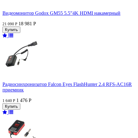
Видеомонитор Godox GM55 5.5”4K HDMI накамерный
18 981 Р
21 090 Р
Радиосинхронизатор Falcon Eyes FlashHunter 2.4 RFS-AC16R
приемник
1 476 Р
1 640 Р