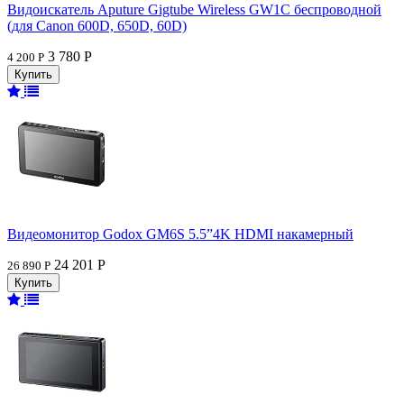
Видоискатель Aputure Gigtube Wireless GW1C беспроводной
(для Canon 600D, 650D, 60D)
3 780 Р
4 200 Р
Видеомонитор Godox GM6S 5.5”4K HDMI накамерный
24 201 Р
26 890 Р