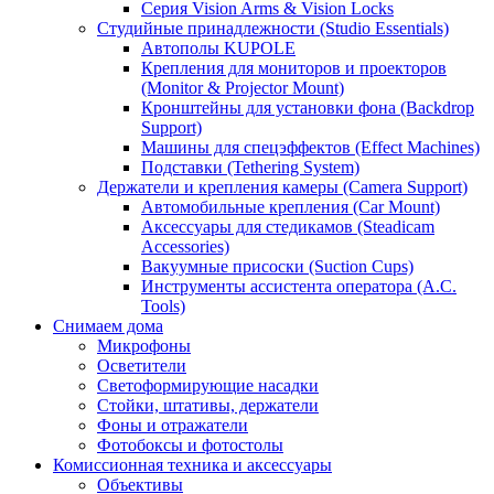
Серия Vision Arms & Vision Locks
Студийные принадлежности (Studio Essentials)
Автополы KUPOLE
Крепления для мониторов и проекторов
(Monitor & Projector Mount)
Кронштейны для установки фона (Backdrop
Support)
Машины для спецэффектов (Effect Machines)
Подставки (Tethering System)
Держатели и крепления камеры (Camera Support)
Автомобильные крепления (Car Mount)
Аксессуары для стедикамов (Steadicam
Accessories)
Вакуумные присоски (Suction Cups)
Инструменты ассистента оператора (A.C.
Tools)
Снимаем дома
Микрофоны
Осветители
Светоформирующие насадки
Стойки, штативы, держатели
Фоны и отражатели
Фотобоксы и фотостолы
Комиссионная техника и аксессуары
Объективы