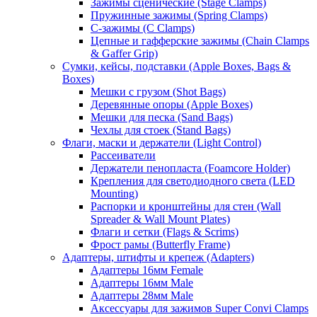
Зажимы сценические (Stage Clamps)
Пружинные зажимы (Spring Clamps)
С-зажимы (C Clamps)
Цепные и гафферские зажимы (Chain Clamps
& Gaffer Grip)
Сумки, кейсы, подставки (Apple Boxes, Bags &
Boxes)
Мешки с грузом (Shot Bags)
Деревянные опоры (Apple Boxes)
Мешки для песка (Sand Bags)
Чехлы для стоек (Stand Bags)
Флаги, маски и держатели (Light Control)
Рассеиватели
Держатели пенопласта (Foamcore Holder)
Крепления для светодиодного света (LED
Mounting)
Распорки и кронштейны для стен (Wall
Spreader & Wall Mount Plates)
Флаги и сетки (Flags & Scrims)
Фрост рамы (Butterfly Frame)
Адаптеры, штифты и крепеж (Adapters)
Адаптеры 16мм Female
Адаптеры 16мм Male
Адаптеры 28мм Male
Аксессуары для зажимов Super Convi Clamps