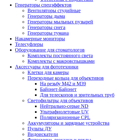
Генераторы спецэффектов
Вентиляторы студийные
Генераторы дыма
Генераторы мыльных пузырей
Генераторы снега
Генераторы тумана
Накамерные мониторы
Телесуфлеры
Оборудование для стоматологов
Комплекты постоянного света
Комплекты с макровспышками
Аксессуары для фототехники
Клетки для камеры
Переходные кольца для объективов
На резьбу М42 и М39
Байонет-Байонет
Для телескопов и зрительных труб
Светофильтры для объективов
Нейтрально-серые ND
Ультрафиолетовые UV
Поляризационные CPL
Аккумуляторы и зарядные устройства
Пульты ДУ
Видоискатели
Фотосумки, рюкзаки и чехлы