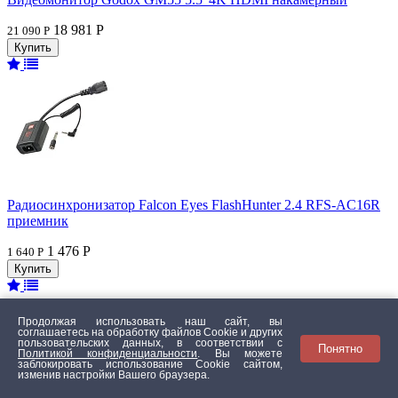
18 981 Р
21 090 Р
Радиосинхронизатор Falcon Eyes FlashHunter 2.4 RFS-AC16R
приемник
1 476 Р
1 640 Р
Продолжая использовать наш сайт, вы
соглашаетесь на обработку файлов Сookie и других
пользовательских данных, в соответствии с
Понятно
Политикой конфиденциальности
. Вы можете
заблокировать использование Cookie сайтом,
изменив настройки Вашего браузера.