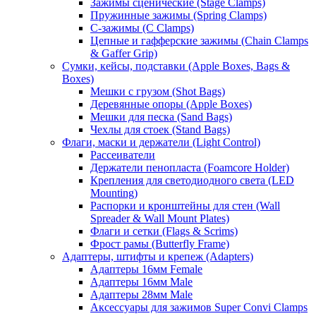
Зажимы сценические (Stage Clamps)
Пружинные зажимы (Spring Clamps)
С-зажимы (C Clamps)
Цепные и гафферские зажимы (Chain Clamps
& Gaffer Grip)
Сумки, кейсы, подставки (Apple Boxes, Bags &
Boxes)
Мешки с грузом (Shot Bags)
Деревянные опоры (Apple Boxes)
Мешки для песка (Sand Bags)
Чехлы для стоек (Stand Bags)
Флаги, маски и держатели (Light Control)
Рассеиватели
Держатели пенопласта (Foamcore Holder)
Крепления для светодиодного света (LED
Mounting)
Распорки и кронштейны для стен (Wall
Spreader & Wall Mount Plates)
Флаги и сетки (Flags & Scrims)
Фрост рамы (Butterfly Frame)
Адаптеры, штифты и крепеж (Adapters)
Адаптеры 16мм Female
Адаптеры 16мм Male
Адаптеры 28мм Male
Аксессуары для зажимов Super Convi Clamps