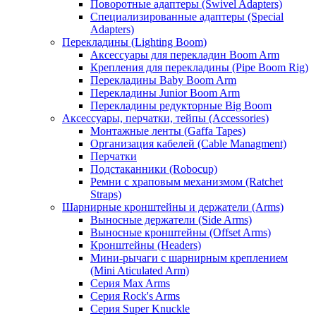
Поворотные адаптеры (Swivel Adapters)
Специализированные адаптеры (Special
Adapters)
Перекладины (Lighting Boom)
Аксессуары для перекладин Boom Arm
Крепления для перекладины (Pipe Boom Rig)
Перекладины Baby Boom Arm
Перекладины Junior Boom Arm
Перекладины редукторные Big Boom
Аксессуары, перчатки, тейпы (Accessories)
Монтажные ленты (Gaffa Tapes)
Организация кабелей (Cable Managment)
Перчатки
Подстаканники (Robocup)
Ремни с храповым механизмом (Ratchet
Straps)
Шарнирные кронштейны и держатели (Arms)
Выносные держатели (Side Arms)
Выносные кронштейны (Offset Arms)
Кронштейны (Headers)
Мини-рычаги с шарнирным креплением
(Mini Aticulated Arm)
Серия Max Arms
Серия Rock's Arms
Серия Super Knuckle