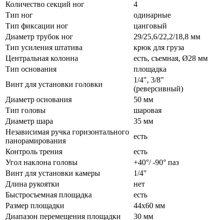
Количество секций ног
4
Тип ног
одинарные
Тип фиксации ног
цанговый
Диаметр трубок ног
29/25,6/22,2/18,8 мм
Тип усиления штатива
крюк для груза
Центральная колонна
есть, съемная, Ø28 мм
Тип основания
площадка
1/4", 3/8"
Винт для установки головки
(реверсивный)
Диаметр основания
50 мм
Тип головы
шаровая
Диаметр шара
35 мм
Независимая ручка горизонтального
есть
панорамирования
Контроль трения
есть
Угол наклона головы
+40°/ -90° паз
Винт для установки камеры
1/4"
Длина рукоятки
нет
Быстросъемная площадка
есть
Размер площадки
44х60 мм
Диапазон перемещения площадки
30 мм