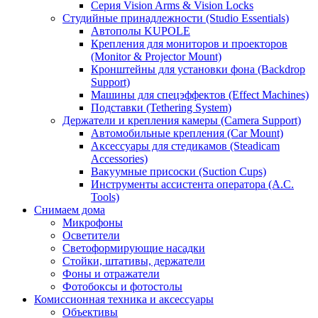
Серия Vision Arms & Vision Locks
Студийные принадлежности (Studio Essentials)
Автополы KUPOLE
Крепления для мониторов и проекторов
(Monitor & Projector Mount)
Кронштейны для установки фона (Backdrop
Support)
Машины для спецэффектов (Effect Machines)
Подставки (Tethering System)
Держатели и крепления камеры (Camera Support)
Автомобильные крепления (Car Mount)
Аксессуары для стедикамов (Steadicam
Accessories)
Вакуумные присоски (Suction Cups)
Инструменты ассистента оператора (A.C.
Tools)
Снимаем дома
Микрофоны
Осветители
Светоформирующие насадки
Стойки, штативы, держатели
Фоны и отражатели
Фотобоксы и фотостолы
Комиссионная техника и аксессуары
Объективы