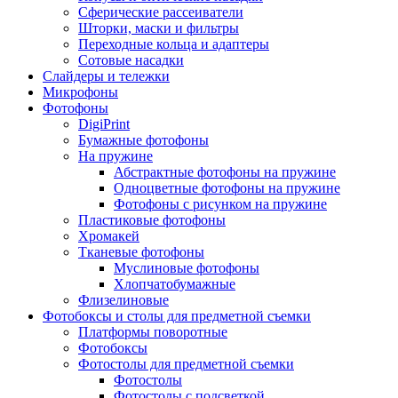
Сферические рассеиватели
Шторки, маски и фильтры
Переходные кольца и адаптеры
Сотовые насадки
Слайдеры и тележки
Микрофоны
Фотофоны
DigiPrint
Бумажные фотофоны
На пружине
Абстрактные фотофоны на пружине
Одноцветные фотофоны на пружине
Фотофоны с рисунком на пружине
Пластиковые фотофоны
Хромакей
Тканевые фотофоны
Муслиновые фотофоны
Хлопчатобумажные
Флизелиновые
Фотобоксы и столы для предметной съемки
Платформы поворотные
Фотобоксы
Фотостолы для предметной съемки
Фотостолы
Фотостолы с подсветкой