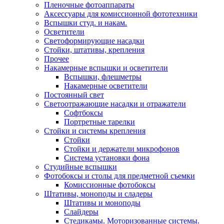
Пленочные фотоаппараты
Аксессуары для комиссионной фототехники
Вспышки студ. и накам.
Осветители
Светоформирующие насадки
Стойки, штативы, крепления
Прочее
Накамерные вспышки и осветители
Вспышки, флешметры
Накамерные осветители
Постоянный свет
Светоотражающие насадки и отражатели
Софтбоксы
Портретные тарелки
Стойки и системы крепления
Стойки
Стойки и держатели микрофонов
Система установки фона
Студийные вспышки
Фотобоксы и столы для предметной съемки
Комиссионные фотобоксы
Штативы, моноподы и сладеры
Штативы и моноподы
Слайдеры
Стедикамы. Моторизованные системы.