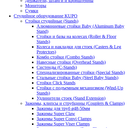
Держатели, штанги и кронштейны
Мониторы
Сумки
Студийное оборудование KUPO
Стойки студийные (Stands)
Алюминиевые стойки Baby (Aluminum Baby
Stand)
Стойки и базы на колесах (Roller & Floor
Stands)
Колеса и накладки для стоек (Casters & Leg
Protectors)
Комбо стойки (Combo Stands)
Навесные стойки (Overhead Stands)
Систенды (C-Stands)
Специализированные стойки (Special Stands)
Стальные стойки Baby (Steel Baby Stands)
Стойки Click Stands
Стойки с подъемным механизмом (Wind-Up
Stands)
Удлинители стоек (Stand Extension)
Зажимы, клипсы и струбцины (Couplers & Clamps)
Зажимы для труб ø48-50мм
Зажимы Super Claw
Зажимы Super Convi Clamps
Зажимы Super Viser Clamps