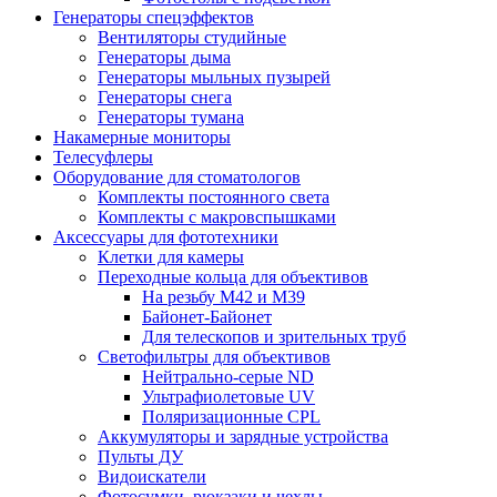
Генераторы спецэффектов
Вентиляторы студийные
Генераторы дыма
Генераторы мыльных пузырей
Генераторы снега
Генераторы тумана
Накамерные мониторы
Телесуфлеры
Оборудование для стоматологов
Комплекты постоянного света
Комплекты с макровспышками
Аксессуары для фототехники
Клетки для камеры
Переходные кольца для объективов
На резьбу М42 и М39
Байонет-Байонет
Для телескопов и зрительных труб
Светофильтры для объективов
Нейтрально-серые ND
Ультрафиолетовые UV
Поляризационные CPL
Аккумуляторы и зарядные устройства
Пульты ДУ
Видоискатели
Фотосумки, рюкзаки и чехлы