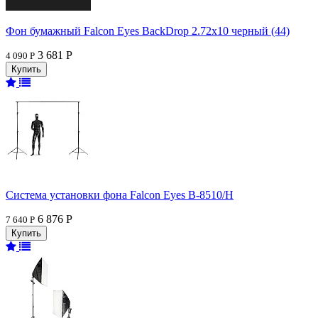
Фон бумажный Falcon Eyes BackDrop 2.72x10 черный (44)
3 681 Р
4 090 Р
Система установки фона Falcon Eyes В-8510/H
6 876 Р
7 640 Р