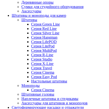
Деревянные опоры
Сумки для студийного оборудования
Аксессуары
Штативы и моноподы для камер
Штативы
Серия Green Line
Серия Red Line
Серия Silver Line
Серия Hangman
Серия LifePOD
Серия LitePod
Серия MultiPod
Серия R-Line
Серия Studio
Серия X-Line
Серия Travel
Серия Cinema
Серия Easy Pod
Настольные штативы
Моноподы
Серия Cinema
Штативные головы
Наплечные штативы и стедикамы
Аксессуары для штативов и моноподов
Светоформирующие насадки и отражатели