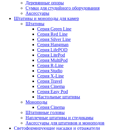
Деревянные опоры
Сумки для студийного оборудования
Аксессуары
Штативы и моноподы для камер
Штативы
Серия Green Line
Серия Red Line
Серия Silver Line
Серия Hangman
Серия LifePOD
Серия LitePod
Серия MultiPod
Серия R-Line
Серия Studio
Серия X-Line
Серия Travel
Серия Cinema
Серия Easy Pod
Настольные штативы
Моноподы
Серия Cinema
Штативные головы
Наплечные штативы и стедикамы
Аксессуары для штативов и моноподов
Светоформирующие насадки и отражатели