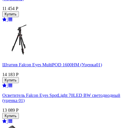
11 454 Р
Штатив Falcon Eyes MultiPOD 1600HM (Уценка01)
14 183 Р
Осветитель Falcon Eyes SpotLight 70LED BW светодиодный
(уценка 01)
13 089 Р