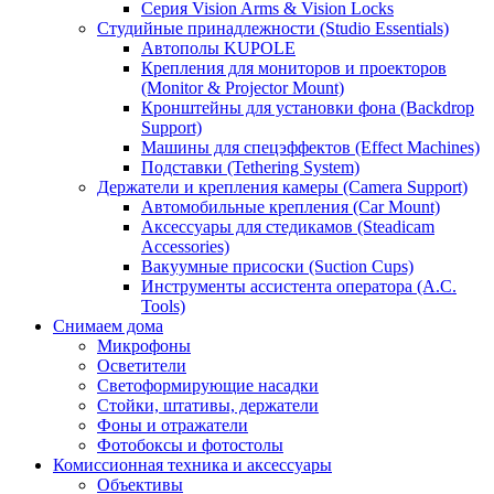
Серия Vision Arms & Vision Locks
Студийные принадлежности (Studio Essentials)
Автополы KUPOLE
Крепления для мониторов и проекторов
(Monitor & Projector Mount)
Кронштейны для установки фона (Backdrop
Support)
Машины для спецэффектов (Effect Machines)
Подставки (Tethering System)
Держатели и крепления камеры (Camera Support)
Автомобильные крепления (Car Mount)
Аксессуары для стедикамов (Steadicam
Accessories)
Вакуумные присоски (Suction Cups)
Инструменты ассистента оператора (A.C.
Tools)
Снимаем дома
Микрофоны
Осветители
Светоформирующие насадки
Стойки, штативы, держатели
Фоны и отражатели
Фотобоксы и фотостолы
Комиссионная техника и аксессуары
Объективы