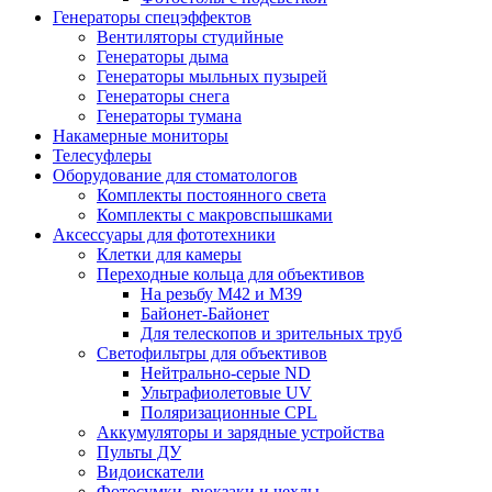
Генераторы спецэффектов
Вентиляторы студийные
Генераторы дыма
Генераторы мыльных пузырей
Генераторы снега
Генераторы тумана
Накамерные мониторы
Телесуфлеры
Оборудование для стоматологов
Комплекты постоянного света
Комплекты с макровспышками
Аксессуары для фототехники
Клетки для камеры
Переходные кольца для объективов
На резьбу М42 и М39
Байонет-Байонет
Для телескопов и зрительных труб
Светофильтры для объективов
Нейтрально-серые ND
Ультрафиолетовые UV
Поляризационные CPL
Аккумуляторы и зарядные устройства
Пульты ДУ
Видоискатели
Фотосумки, рюкзаки и чехлы