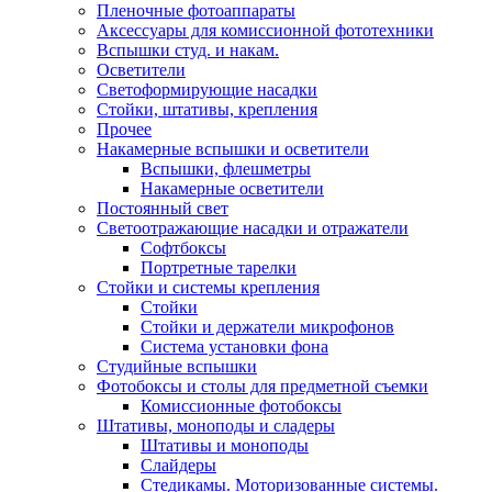
Пленочные фотоаппараты
Аксессуары для комиссионной фототехники
Вспышки студ. и накам.
Осветители
Светоформирующие насадки
Стойки, штативы, крепления
Прочее
Накамерные вспышки и осветители
Вспышки, флешметры
Накамерные осветители
Постоянный свет
Светоотражающие насадки и отражатели
Софтбоксы
Портретные тарелки
Стойки и системы крепления
Стойки
Стойки и держатели микрофонов
Система установки фона
Студийные вспышки
Фотобоксы и столы для предметной съемки
Комиссионные фотобоксы
Штативы, моноподы и сладеры
Штативы и моноподы
Слайдеры
Стедикамы. Моторизованные системы.