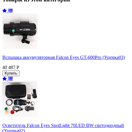
Вспышка аккумуляторная Falcon Eyes GT-600Pro (Уценка03)
40 487 Р
Осветитель Falcon Eyes SpotLight 70LED BW светодиодный
(Уценка02)