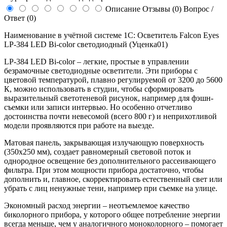
Описание
Отзывы (0)
Вопрос /
Ответ (0)
Наименование в учётной системе 1С: Осветитель Falcon Eyes
LP-384 LED Bi-color светодиодный (Уценка01)
LP-384 LED Bi-color – легкие, простые в управлении
безрамочные светодиодные осветители. Эти приборы с
цветовой температурой, плавно регулируемой от 3200 до 5600
К, можно использовать в студии, чтобы сформировать
выразительный светотеневой рисунок, например для фэшн-
съемки или записи интервью. Но особенно отчетливо
достоинства почти невесомой (всего 800 г) и неприхотливой
модели проявляются при работе на выезде.
Матовая панель, закрывающая излучающую поверхность
(350х250 мм), создает равномерный световой поток и
однородное освещение без дополнительного рассеивающего
фильтра. При этом мощности прибора достаточно, чтобы
дополнить и, главное, скорректировать естественный свет или
убрать с лиц ненужные тени, например при съемке на улице.
Экономный расход энергии – неотъемлемое качество
биколорного прибора, у которого общее потребление энергии
всегда меньше, чем у аналогичного моноколорного – помогает