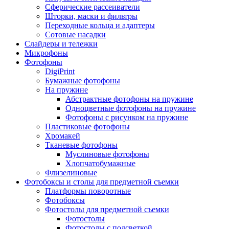
Сферические рассеиватели
Шторки, маски и фильтры
Переходные кольца и адаптеры
Сотовые насадки
Слайдеры и тележки
Микрофоны
Фотофоны
DigiPrint
Бумажные фотофоны
На пружине
Абстрактные фотофоны на пружине
Одноцветные фотофоны на пружине
Фотофоны с рисунком на пружине
Пластиковые фотофоны
Хромакей
Тканевые фотофоны
Муслиновые фотофоны
Хлопчатобумажные
Флизелиновые
Фотобоксы и столы для предметной съемки
Платформы поворотные
Фотобоксы
Фотостолы для предметной съемки
Фотостолы
Фотостолы с подсветкой