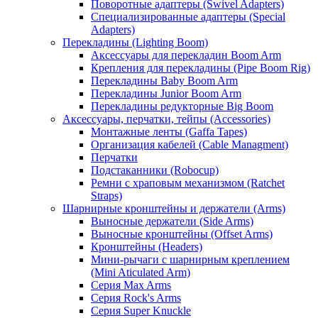
Поворотные адаптеры (Swivel Adapters)
Специализированные адаптеры (Special
Adapters)
Перекладины (Lighting Boom)
Аксессуары для перекладин Boom Arm
Крепления для перекладины (Pipe Boom Rig)
Перекладины Baby Boom Arm
Перекладины Junior Boom Arm
Перекладины редукторные Big Boom
Аксессуары, перчатки, тейпы (Accessories)
Монтажные ленты (Gaffa Tapes)
Организация кабелей (Cable Managment)
Перчатки
Подстаканники (Robocup)
Ремни с храповым механизмом (Ratchet
Straps)
Шарнирные кронштейны и держатели (Arms)
Выносные держатели (Side Arms)
Выносные кронштейны (Offset Arms)
Кронштейны (Headers)
Мини-рычаги с шарнирным креплением
(Mini Aticulated Arm)
Серия Max Arms
Серия Rock's Arms
Серия Super Knuckle