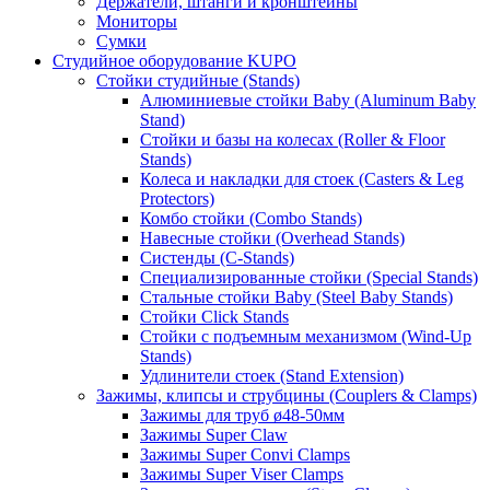
Держатели, штанги и кронштейны
Мониторы
Сумки
Студийное оборудование KUPO
Стойки студийные (Stands)
Алюминиевые стойки Baby (Aluminum Baby
Stand)
Стойки и базы на колесах (Roller & Floor
Stands)
Колеса и накладки для стоек (Casters & Leg
Protectors)
Комбо стойки (Combo Stands)
Навесные стойки (Overhead Stands)
Систенды (C-Stands)
Специализированные стойки (Special Stands)
Стальные стойки Baby (Steel Baby Stands)
Стойки Click Stands
Стойки с подъемным механизмом (Wind-Up
Stands)
Удлинители стоек (Stand Extension)
Зажимы, клипсы и струбцины (Couplers & Clamps)
Зажимы для труб ø48-50мм
Зажимы Super Claw
Зажимы Super Convi Clamps
Зажимы Super Viser Clamps