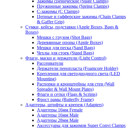
Зажимы сценические (Stage Clamps)
Пружинные зажимы (Spring Clamps)
С-зажимы (C Clamps)
Цепные и гафферские зажимы (Chain Clamps
& Gaffer Grip)
Сумки, кейсы, подставки (Apple Boxes, Bags &
Boxes)
Мешки с грузом (Shot Bags)
Деревянные опоры (Apple Boxes)
Мешки для песка (Sand Bags)
Чехлы для стоек (Stand Bags)
Флаги, маски и держатели (Light Control)
Рассеиватели
Держатели пенопласта (Foamcore Holder)
Крепления для светодиодного света (LED
Mounting)
Распорки и кронштейны для стен (Wall
Spreader & Wall Mount Plates)
Флаги и сетки (Flags & Scrims)
Фрост рамы (Butterfly Frame)
Адаптеры, штифты и крепеж (Adapters)
Адаптеры 16мм Female
Адаптеры 16мм Male
Адаптеры 28мм Male
Аксессуары для зажимов Super Convi Clamps