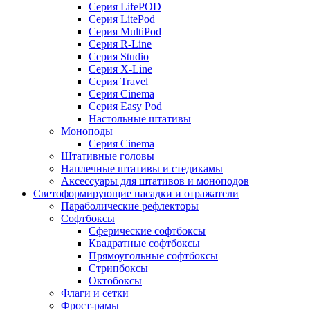
Серия LifePOD
Серия LitePod
Серия MultiPod
Серия R-Line
Серия Studio
Серия X-Line
Серия Travel
Серия Cinema
Серия Easy Pod
Настольные штативы
Моноподы
Серия Cinema
Штативные головы
Наплечные штативы и стедикамы
Аксессуары для штативов и моноподов
Светоформирующие насадки и отражатели
Параболические рефлекторы
Софтбоксы
Сферические софтбоксы
Квадратные софтбоксы
Прямоугольные софтбоксы
Стрипбоксы
Октобоксы
Флаги и сетки
Фрост-рамы