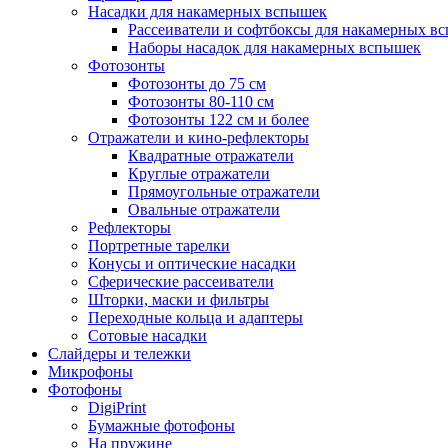
Насадки для накамерных вспышек
Рассеиватели и софтбоксы для накамерных в
Наборы насадок для накамерных вспышек
Фотозонты
Фотозонты до 75 см
Фотозонты 80-110 см
Фотозонты 122 см и более
Отражатели и кино-рефлекторы
Квадратные отражатели
Круглые отражатели
Прямоугольные отражатели
Овальные отражатели
Рефлекторы
Портретные тарелки
Конусы и оптические насадки
Сферические рассеиватели
Шторки, маски и фильтры
Переходные кольца и адаптеры
Сотовые насадки
Слайдеры и тележки
Микрофоны
Фотофоны
DigiPrint
Бумажные фотофоны
На пружине