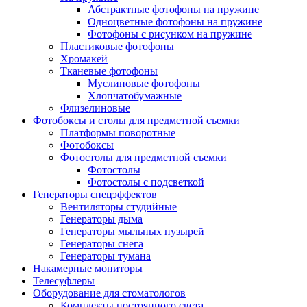
Абстрактные фотофоны на пружине
Одноцветные фотофоны на пружине
Фотофоны с рисунком на пружине
Пластиковые фотофоны
Хромакей
Тканевые фотофоны
Муслиновые фотофоны
Хлопчатобумажные
Флизелиновые
Фотобоксы и столы для предметной съемки
Платформы поворотные
Фотобоксы
Фотостолы для предметной съемки
Фотостолы
Фотостолы с подсветкой
Генераторы спецэффектов
Вентиляторы студийные
Генераторы дыма
Генераторы мыльных пузырей
Генераторы снега
Генераторы тумана
Накамерные мониторы
Телесуфлеры
Оборудование для стоматологов
Комплекты постоянного света