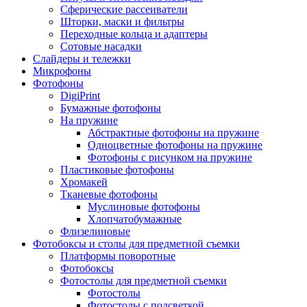
Сферические рассеиватели
Шторки, маски и фильтры
Переходные кольца и адаптеры
Сотовые насадки
Слайдеры и тележки
Микрофоны
Фотофоны
DigiPrint
Бумажные фотофоны
На пружине
Абстрактные фотофоны на пружине
Одноцветные фотофоны на пружине
Фотофоны с рисунком на пружине
Пластиковые фотофоны
Хромакей
Тканевые фотофоны
Муслиновые фотофоны
Хлопчатобумажные
Флизелиновые
Фотобоксы и столы для предметной съемки
Платформы поворотные
Фотобоксы
Фотостолы для предметной съемки
Фотостолы
Фотостолы с подсветкой