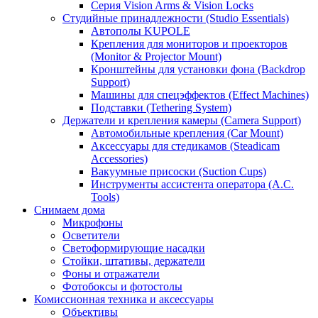
Серия Vision Arms & Vision Locks
Студийные принадлежности (Studio Essentials)
Автополы KUPOLE
Крепления для мониторов и проекторов
(Monitor & Projector Mount)
Кронштейны для установки фона (Backdrop
Support)
Машины для спецэффектов (Effect Machines)
Подставки (Tethering System)
Держатели и крепления камеры (Camera Support)
Автомобильные крепления (Car Mount)
Аксессуары для стедикамов (Steadicam
Accessories)
Вакуумные присоски (Suction Cups)
Инструменты ассистента оператора (A.C.
Tools)
Снимаем дома
Микрофоны
Осветители
Светоформирующие насадки
Стойки, штативы, держатели
Фоны и отражатели
Фотобоксы и фотостолы
Комиссионная техника и аксессуары
Объективы