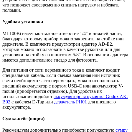
что позволяет своевременно снизить нагрузку и избежать
поломки.
Удобная установка
ML100Bi имеет монтажное отверстие 1/4" в нижней части,
благодаря которому прибор можно закрепить на стойке или
держателе. В комплекте предусмотрен адаптер AD-E2,
который можно использовать в качестве рукоятки или для
установки на стойку со шпиготом 5/8". В основании адаптера
имеется дополнительное гнездо для фотозонта.
Для питания от сети переменного тока в комплект входит
специальный кабель. Если съемка выездная или источник
света необходимо часто перемещать, можно использовать
внешний аккумулятор с портом USB-C или аккумулятор V-
mount (приобретается отдельно). Для удобства их
использования подойдет
аккумуляторная рукоятка Godox AK-
B02
с кабелем D-Tap или
держатель PH01
для внешнего
аккумулятора.
Сумка-кейс (опция)
Рекомендуем дополнительно приобрести полужесткую
сумку