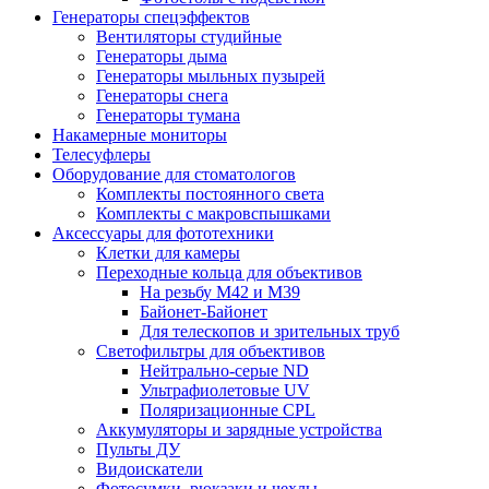
Генераторы спецэффектов
Вентиляторы студийные
Генераторы дыма
Генераторы мыльных пузырей
Генераторы снега
Генераторы тумана
Накамерные мониторы
Телесуфлеры
Оборудование для стоматологов
Комплекты постоянного света
Комплекты с макровспышками
Аксессуары для фототехники
Клетки для камеры
Переходные кольца для объективов
На резьбу М42 и М39
Байонет-Байонет
Для телескопов и зрительных труб
Светофильтры для объективов
Нейтрально-серые ND
Ультрафиолетовые UV
Поляризационные CPL
Аккумуляторы и зарядные устройства
Пульты ДУ
Видоискатели
Фотосумки, рюкзаки и чехлы