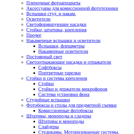
Пленочные фотоаппараты
Аксессуары для комиссионной фототехники
Вспышки студ. и накам.
Осветители
Светоформирующие насадки
Стойки, штативы, крепления
Прочее
Накамерные вспышки и осветители
Вспышки, флешметры
Накамерные осветители
Постоянный свет
Светоотражающие насадки и отражатели
Софтбоксы
Портретные тарелки
Стойки и системы крепления
Стойки
Стойки и держатели микрофонов
Система установки фона
Студийные вспышки
Фотобоксы и столы для предметной съемки
Комиссионные фотобоксы
Штативы, моноподы и сладеры
Штативы и моноподы
Слайдеры
Стедикамы. Моторизованные системы.