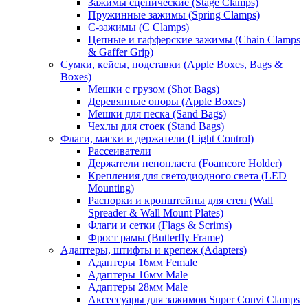
Зажимы сценические (Stage Clamps)
Пружинные зажимы (Spring Clamps)
С-зажимы (C Clamps)
Цепные и гафферские зажимы (Chain Clamps
& Gaffer Grip)
Сумки, кейсы, подставки (Apple Boxes, Bags &
Boxes)
Мешки с грузом (Shot Bags)
Деревянные опоры (Apple Boxes)
Мешки для песка (Sand Bags)
Чехлы для стоек (Stand Bags)
Флаги, маски и держатели (Light Control)
Рассеиватели
Держатели пенопласта (Foamcore Holder)
Крепления для светодиодного света (LED
Mounting)
Распорки и кронштейны для стен (Wall
Spreader & Wall Mount Plates)
Флаги и сетки (Flags & Scrims)
Фрост рамы (Butterfly Frame)
Адаптеры, штифты и крепеж (Adapters)
Адаптеры 16мм Female
Адаптеры 16мм Male
Адаптеры 28мм Male
Аксессуары для зажимов Super Convi Clamps