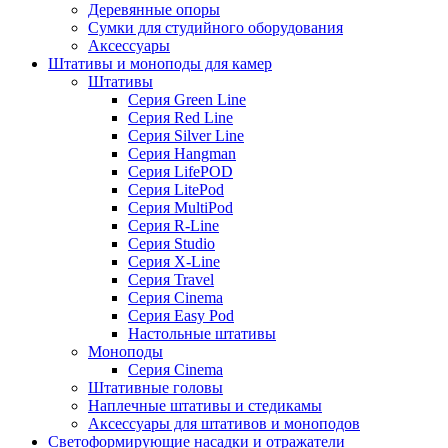
Деревянные опоры
Сумки для студийного оборудования
Аксессуары
Штативы и моноподы для камер
Штативы
Серия Green Line
Серия Red Line
Серия Silver Line
Серия Hangman
Серия LifePOD
Серия LitePod
Серия MultiPod
Серия R-Line
Серия Studio
Серия X-Line
Серия Travel
Серия Cinema
Серия Easy Pod
Настольные штативы
Моноподы
Серия Cinema
Штативные головы
Наплечные штативы и стедикамы
Аксессуары для штативов и моноподов
Светоформирующие насадки и отражатели