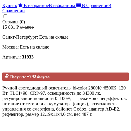
Купить
В избранное
В избранном
В Сравнение
В
Сравнении
Отзывы (0)
15 831 Р
17 590 Р
Санкт-Петербург: Есть на складе
Москва: Есть на складе
Артикул:
31933
+792
Получите
бонусов
Ручной cветодиодный осветитель, bi-color 2800K~6500К, 120
Вт, TLCI>98, CRI>97, освещенность до 34300 лк,
регулирование мощности 0–100%, 11 режимов спецэффектов,
питание от сети или аккумулятора (опция), возможность
управления со смартфона, байонет Godox, адаптер AD-E2,
рефлектор, размер 12,19х11х4,6 см, вес 487 г.