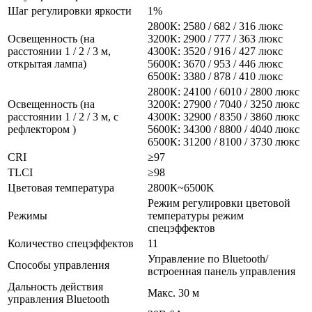
Шаг регулировки яркости
1%
2800К: 2580 / 682 / 316 люкс
Освещенность (на
3200К: 2900 / 777 / 363 люкс
расстоянии 1 / 2 / 3 м,
4300К: 3520 / 916 / 427 люкс
открытая лампа)
5600К: 3670 / 953 / 446 люкс
6500К: 3380 / 878 / 410 люкс
2800К: 24100 / 6010 / 2800 люкс
Освещенность (на
3200К: 27900 / 7040 / 3250 люкс
расстоянии 1 / 2 / 3 м, с
4300К: 32900 / 8350 / 3860 люкс
рефлектором )
5600К: 34300 / 8800 / 4040 люкс
6500К: 31200 / 8100 / 3730 люкс
CRI
≥97
TLCI
≥98
Цветовая температура
2800К~6500K
Режим регулировки цветовой
Режимы
температуры режим
спецэффектов
Количество спецэффектов
11
Управление по Bluetooth/
Способы управления
встроенная панель управления
Дальность действия
Макс. 30 м
управления Bluetooth