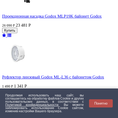
Проекционная насадка Godox MLP19K байонет Godox
23 481 Р
26 090 Р
Рефлектор линзовый Godox ML-L36 с байонетом Godox
1 341 Р
1 490 Р
Продолжая использовать наш сайт, вы
соглашаетесь на обработку файлов Сookie и других
пользовательских данных, в соответствии с
Понятно
Политикой конфиденциальности
. Вы можете
заблокировать использование Cookie сайтом,
изменив настройки Вашего браузера.