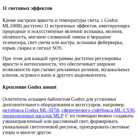
11 световых эффектов
Кроме настроек яркости и температуры света, с Godox
ML100Bi доступно 11 встроенных эффектов, имитирующих
природные и искусственные явления: вспышка, молния,
облачность, мигание сломанной лампы и мерцание
телевизора, свет свечи или костра, вспышки фейерверка,
взрыв, сварка и сигнал SOS.
При этом для каждой программы доступна регулировка
яркости и интенсивности, что обеспечивает широкие
возможности при съемке рекламных роликов, музыкальных
клипов, игрового кино и другого видеоконтента.
Крепление Godox mount
Осветитель оснащен байонетом Godox для установки
дополнительного оборудования и аксессуаров, например,
октобокса Godox ML-SF50
,
сферического софтбокса ML-CS30
,
проекционных насадок MLP
. С их помощью можно создавать
узконаправленный или рассеянный свет, формировать
уникальный светотеневой рисунок, проецировать световые
узоры и многое другое.