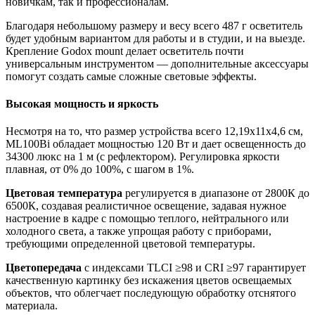
новичкам, так и профессионалам.
Благодаря небольшому размеру и весу всего 487 г осветитель
будет удобным вариантом для работы и в студии, и на выезде.
Крепление Godox mount делает осветитель почти
универсальным инструментом — дополнительные аксессуары
помогут создать самые сложные световые эффекты.
Высокая мощность и яркость
Несмотря на то, что размер устройства всего 12,19х11х4,6 см,
ML100Bi обладает мощностью 120 Вт и дает освещенность до
34300 люкс на 1 м (с рефлектором). Регулировка яркости
плавная, от 0% до 100%, с шагом в 1%.
Цветовая температура
регулируется в диапазоне от 2800К до
6500К, создавая реалистичное освещение, задавая нужное
настроение в кадре с помощью теплого, нейтрального или
холодного света, а также упрощая работу с приборами,
требующими определенной цветовой температуры.
Цветопередача
с индексами TLCI ≥98 и CRI ≥97 гарантирует
качественную картинку без искажения цветов освещаемых
объектов, что облегчает последующую обработку отснятого
материала.