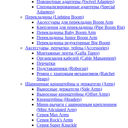
Поворотные адаптеры (Swivel Adapters)
Специализированные адаптеры (Special
Adapters)
Перекладины (Lighting Boom)
Аксессуары для перекладин Boom Arm
Крепления для перекладины (Pipe Boom Rig)
Перекладины Baby Boom Arm
Перекладины Junior Boom Arm
Перекладины редукторные Big Boom
Аксессуары, перчатки, тейпы (Accessories)
Монтажные ленты (Gaffa Tapes)
Организация кабелей (Cable Managment)
Перчатки
Подстаканники (Robocup)
Ремни с храповым механизмом (Ratchet
Straps)
Шарнирные кронштейны и держатели (Arms)
Выносные держатели (Side Arms)
Выносные кронштейны (Offset Arms)
Кронштейны (Headers)
Мини-рычаги с шарнирным креплением
(Mini Aticulated Arm)
Серия Max Arms
Серия Rock's Arms
Серия Super Knuckle