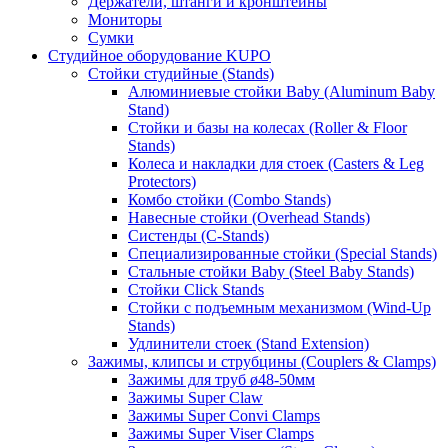
Держатели, штанги и кронштейны
Мониторы
Сумки
Студийное оборудование KUPO
Стойки студийные (Stands)
Алюминиевые стойки Baby (Aluminum Baby
Stand)
Стойки и базы на колесах (Roller & Floor
Stands)
Колеса и накладки для стоек (Casters & Leg
Protectors)
Комбо стойки (Combo Stands)
Навесные стойки (Overhead Stands)
Систенды (C-Stands)
Специализированные стойки (Special Stands)
Стальные стойки Baby (Steel Baby Stands)
Стойки Click Stands
Стойки с подъемным механизмом (Wind-Up
Stands)
Удлинители стоек (Stand Extension)
Зажимы, клипсы и струбцины (Couplers & Clamps)
Зажимы для труб ø48-50мм
Зажимы Super Claw
Зажимы Super Convi Clamps
Зажимы Super Viser Clamps