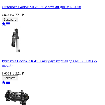
Октобокс Godox ML-SF50 с сотами для ML100Bi
4 221 Р
4 690 Р
Рукоятка Godox AK-B02 аккумуляторная для ML60II Bi (V-
mount)
3 321 Р
3 690 Р