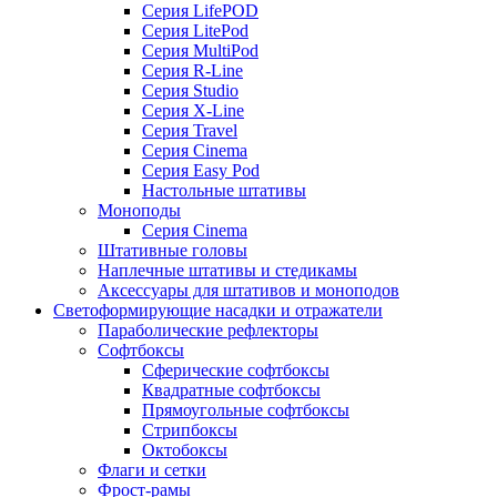
Серия LifePOD
Серия LitePod
Серия MultiPod
Серия R-Line
Серия Studio
Серия X-Line
Серия Travel
Серия Cinema
Серия Easy Pod
Настольные штативы
Моноподы
Серия Cinema
Штативные головы
Наплечные штативы и стедикамы
Аксессуары для штативов и моноподов
Светоформирующие насадки и отражатели
Параболические рефлекторы
Софтбоксы
Сферические софтбоксы
Квадратные софтбоксы
Прямоугольные софтбоксы
Стрипбоксы
Октобоксы
Флаги и сетки
Фрост-рамы