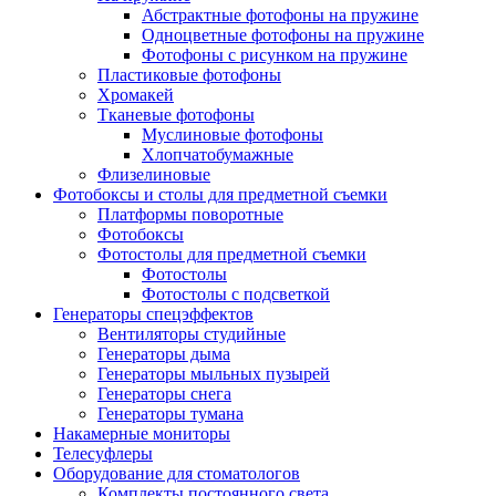
Абстрактные фотофоны на пружине
Одноцветные фотофоны на пружине
Фотофоны с рисунком на пружине
Пластиковые фотофоны
Хромакей
Тканевые фотофоны
Муслиновые фотофоны
Хлопчатобумажные
Флизелиновые
Фотобоксы и столы для предметной съемки
Платформы поворотные
Фотобоксы
Фотостолы для предметной съемки
Фотостолы
Фотостолы с подсветкой
Генераторы спецэффектов
Вентиляторы студийные
Генераторы дыма
Генераторы мыльных пузырей
Генераторы снега
Генераторы тумана
Накамерные мониторы
Телесуфлеры
Оборудование для стоматологов
Комплекты постоянного света