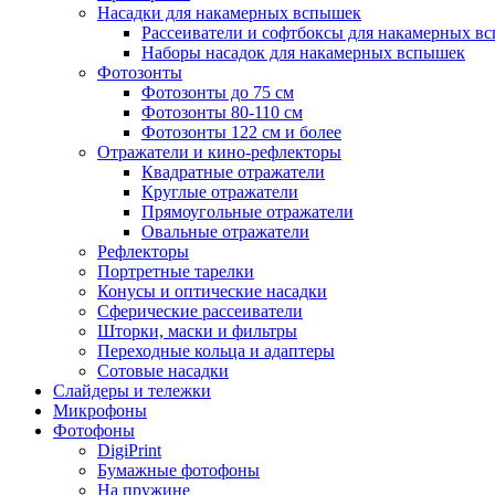
Насадки для накамерных вспышек
Рассеиватели и софтбоксы для накамерных в
Наборы насадок для накамерных вспышек
Фотозонты
Фотозонты до 75 см
Фотозонты 80-110 см
Фотозонты 122 см и более
Отражатели и кино-рефлекторы
Квадратные отражатели
Круглые отражатели
Прямоугольные отражатели
Овальные отражатели
Рефлекторы
Портретные тарелки
Конусы и оптические насадки
Сферические рассеиватели
Шторки, маски и фильтры
Переходные кольца и адаптеры
Сотовые насадки
Слайдеры и тележки
Микрофоны
Фотофоны
DigiPrint
Бумажные фотофоны
На пружине