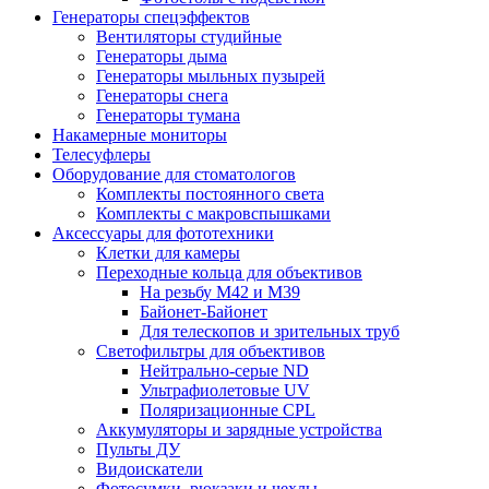
Генераторы спецэффектов
Вентиляторы студийные
Генераторы дыма
Генераторы мыльных пузырей
Генераторы снега
Генераторы тумана
Накамерные мониторы
Телесуфлеры
Оборудование для стоматологов
Комплекты постоянного света
Комплекты с макровспышками
Аксессуары для фототехники
Клетки для камеры
Переходные кольца для объективов
На резьбу М42 и М39
Байонет-Байонет
Для телескопов и зрительных труб
Светофильтры для объективов
Нейтрально-серые ND
Ультрафиолетовые UV
Поляризационные CPL
Аккумуляторы и зарядные устройства
Пульты ДУ
Видоискатели
Фотосумки, рюкзаки и чехлы