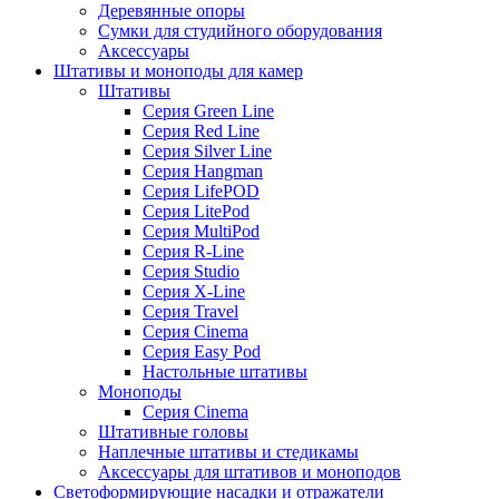
Деревянные опоры
Сумки для студийного оборудования
Аксессуары
Штативы и моноподы для камер
Штативы
Серия Green Line
Серия Red Line
Серия Silver Line
Серия Hangman
Серия LifePOD
Серия LitePod
Серия MultiPod
Серия R-Line
Серия Studio
Серия X-Line
Серия Travel
Серия Cinema
Серия Easy Pod
Настольные штативы
Моноподы
Серия Cinema
Штативные головы
Наплечные штативы и стедикамы
Аксессуары для штативов и моноподов
Светоформирующие насадки и отражатели