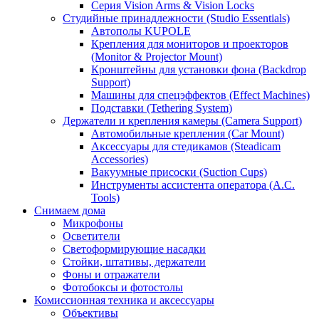
Серия Vision Arms & Vision Locks
Студийные принадлежности (Studio Essentials)
Автополы KUPOLE
Крепления для мониторов и проекторов
(Monitor & Projector Mount)
Кронштейны для установки фона (Backdrop
Support)
Машины для спецэффектов (Effect Machines)
Подставки (Tethering System)
Держатели и крепления камеры (Camera Support)
Автомобильные крепления (Car Mount)
Аксессуары для стедикамов (Steadicam
Accessories)
Вакуумные присоски (Suction Cups)
Инструменты ассистента оператора (A.C.
Tools)
Снимаем дома
Микрофоны
Осветители
Светоформирующие насадки
Стойки, штативы, держатели
Фоны и отражатели
Фотобоксы и фотостолы
Комиссионная техника и аксессуары
Объективы