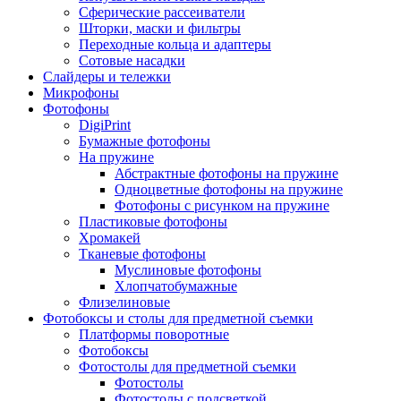
Сферические рассеиватели
Шторки, маски и фильтры
Переходные кольца и адаптеры
Сотовые насадки
Слайдеры и тележки
Микрофоны
Фотофоны
DigiPrint
Бумажные фотофоны
На пружине
Абстрактные фотофоны на пружине
Одноцветные фотофоны на пружине
Фотофоны с рисунком на пружине
Пластиковые фотофоны
Хромакей
Тканевые фотофоны
Муслиновые фотофоны
Хлопчатобумажные
Флизелиновые
Фотобоксы и столы для предметной съемки
Платформы поворотные
Фотобоксы
Фотостолы для предметной съемки
Фотостолы
Фотостолы с подсветкой