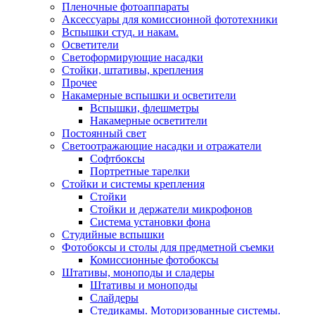
Пленочные фотоаппараты
Аксессуары для комиссионной фототехники
Вспышки студ. и накам.
Осветители
Светоформирующие насадки
Стойки, штативы, крепления
Прочее
Накамерные вспышки и осветители
Вспышки, флешметры
Накамерные осветители
Постоянный свет
Светоотражающие насадки и отражатели
Софтбоксы
Портретные тарелки
Стойки и системы крепления
Стойки
Стойки и держатели микрофонов
Система установки фона
Студийные вспышки
Фотобоксы и столы для предметной съемки
Комиссионные фотобоксы
Штативы, моноподы и сладеры
Штативы и моноподы
Слайдеры
Стедикамы. Моторизованные системы.