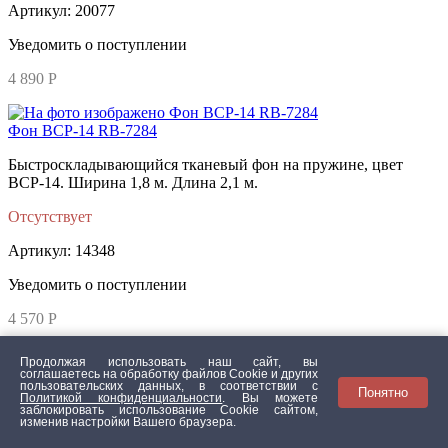
Артикул: 20077
Уведомить о поступлении
4 890 Р
Фон BCP-14 RB-7284
Быстроскладывающийся тканевый фон на пружине, цвет
BCP-14. Ширина 1,8 м. Длина 2,1 м.
Отсутствует
Артикул: 14348
Уведомить о поступлении
4 570 Р
Товар добавлен в корзину
Продолжая использовать наш сайт, вы
соглашаетесь на обработку файлов Сookie и других
пользовательских данных, в соответствии с
Понятно
Политикой конфиденциальности
. Вы можете
Подпишись на рассылку и получи скидку 5%
заблокировать использование Cookie сайтом,
изменив настройки Вашего браузера.
Подписаться