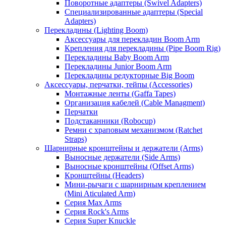
Поворотные адаптеры (Swivel Adapters)
Специализированные адаптеры (Special
Adapters)
Перекладины (Lighting Boom)
Аксессуары для перекладин Boom Arm
Крепления для перекладины (Pipe Boom Rig)
Перекладины Baby Boom Arm
Перекладины Junior Boom Arm
Перекладины редукторные Big Boom
Аксессуары, перчатки, тейпы (Accessories)
Монтажные ленты (Gaffa Tapes)
Организация кабелей (Cable Managment)
Перчатки
Подстаканники (Robocup)
Ремни с храповым механизмом (Ratchet
Straps)
Шарнирные кронштейны и держатели (Arms)
Выносные держатели (Side Arms)
Выносные кронштейны (Offset Arms)
Кронштейны (Headers)
Мини-рычаги с шарнирным креплением
(Mini Aticulated Arm)
Серия Max Arms
Серия Rock's Arms
Серия Super Knuckle