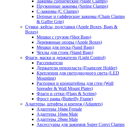
Зажимы сценические (Stage Clamps)
Пружинные зажимы (Spring Clamps)
С-зажимы (C Clamps)
Цепные и гафферские зажимы (Chain Clamps
& Gaffer Grip)
Сумки, кейсы, подставки (Apple Boxes, Bags &
Boxes)
Мешки с грузом (Shot Bags)
Деревянные опоры (Apple Boxes)
Мешки для песка (Sand Bags)
Чехлы для стоек (Stand Bags)
Флаги, маски и держатели (Light Control)
Рассеиватели
Держатели пенопласта (Foamcore Holder)
Крепления для светодиодного света (LED
Mounting)
Распорки и кронштейны для стен (Wall
Spreader & Wall Mount Plates)
Флаги и сетки (Flags & Scrims)
Фрост рамы (Butterfly Frame)
Адаптеры, штифты и крепеж (Adapters)
Адаптеры 16мм Female
Адаптеры 16мм Male
Адаптеры 28мм Male
Аксессуары для зажимов Super Convi Clamps