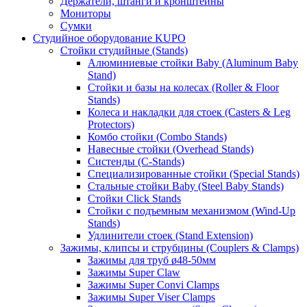
Держатели, штанги и кронштейны
Мониторы
Сумки
Студийное оборудование KUPO
Стойки студийные (Stands)
Алюминиевые стойки Baby (Aluminum Baby
Stand)
Стойки и базы на колесах (Roller & Floor
Stands)
Колеса и накладки для стоек (Casters & Leg
Protectors)
Комбо стойки (Combo Stands)
Навесные стойки (Overhead Stands)
Систенды (C-Stands)
Специализированные стойки (Special Stands)
Стальные стойки Baby (Steel Baby Stands)
Стойки Click Stands
Стойки с подъемным механизмом (Wind-Up
Stands)
Удлинители стоек (Stand Extension)
Зажимы, клипсы и струбцины (Couplers & Clamps)
Зажимы для труб ø48-50мм
Зажимы Super Claw
Зажимы Super Convi Clamps
Зажимы Super Viser Clamps