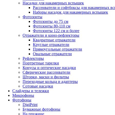
Насадки для накамерных вспышек
Рассеиватели и софтбоксы для накамерных в
Наборы насадок для накамерных вспышек
Фотозонты
Фотозонты до 75 см
Фотозонты 80-110 см
Фотозонты 122 см и более
Отражатели и кино-рефлекторы
Квадратные отражатели
Круглые отражатели
Прямоугольные отражатели
Овальные отражатели
Рефлекторы
Портретные тарелки
Конусы и оптические насадки
Сферические рассеиватели
Шторки, маски и фильтры
Переходные кольца и адаптеры
Сотовые насадки
Слайдеры и тележки
Микрофоны
Фотофоны
DigiPrint
Бумажные фотофоны
На пружине