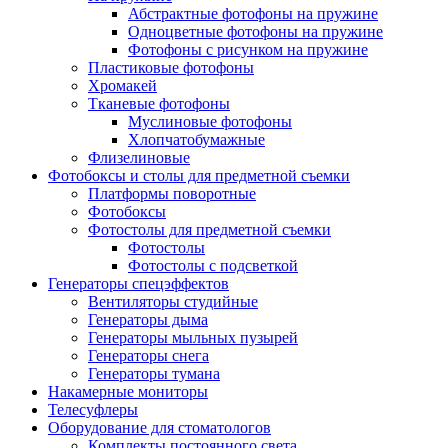
Абстрактные фотофоны на пружине
Одноцветные фотофоны на пружине
Фотофоны с рисунком на пружине
Пластиковые фотофоны
Хромакей
Тканевые фотофоны
Муслиновые фотофоны
Хлопчатобумажные
Флизелиновые
Фотобоксы и столы для предметной съемки
Платформы поворотные
Фотобоксы
Фотостолы для предметной съемки
Фотостолы
Фотостолы с подсветкой
Генераторы спецэффектов
Вентиляторы студийные
Генераторы дыма
Генераторы мыльных пузырей
Генераторы снега
Генераторы тумана
Накамерные мониторы
Телесуфлеры
Оборудование для стоматологов
Комплекты постоянного света