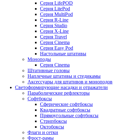
Серия LifePOD
Серия LitePod
Серия MultiPod
Серия R-Line
Серия Studio
Серия X-Line
Серия Travel
Серия Cinema
Серия Easy Pod
Настольные штативы
Моноподы
Серия Cinema
Штативные головы
Наплечные штативы и стедикамы
Аксессуары для штативов и моноподов
Светоформирующие насадки и отражатели
Параболические рефлекторы
Софтбоксы
Сферические софтбоксы
Квадратные софтбоксы
Прямоугольные софтбоксы
Стрипбоксы
Октобоксы
Флаги и сетки
Фрост-рамы